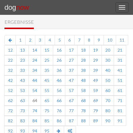
dog
now
ERGEBNISSE
1
2
3
4
5
6
7
8
9
10
11
12
13
14
15
16
17
18
19
20
21
22
23
24
25
26
27
28
29
30
31
32
33
34
35
36
37
38
39
40
41
42
43
44
45
46
47
48
49
50
51
52
53
54
55
56
57
58
59
60
61
62
63
64
65
66
67
68
69
70
71
72
73
74
75
76
77
78
79
80
81
82
83
84
85
86
87
88
89
90
91
92
93
94
95