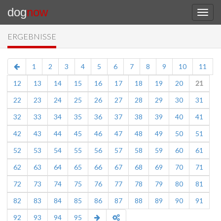
dog
now
ERGEBNISSE
1
2
3
4
5
6
7
8
9
10
11
12
13
14
15
16
17
18
19
20
21
22
23
24
25
26
27
28
29
30
31
32
33
34
35
36
37
38
39
40
41
42
43
44
45
46
47
48
49
50
51
52
53
54
55
56
57
58
59
60
61
62
63
64
65
66
67
68
69
70
71
72
73
74
75
76
77
78
79
80
81
82
83
84
85
86
87
88
89
90
91
92
93
94
95