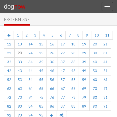
dog
now
ERGEBNISSE
1
2
3
4
5
6
7
8
9
10
11
12
13
14
15
16
17
18
19
20
21
22
23
24
25
26
27
28
29
30
31
32
33
34
35
36
37
38
39
40
41
42
43
44
45
46
47
48
49
50
51
52
53
54
55
56
57
58
59
60
61
62
63
64
65
66
67
68
69
70
71
72
73
74
75
76
77
78
79
80
81
82
83
84
85
86
87
88
89
90
91
92
93
94
95