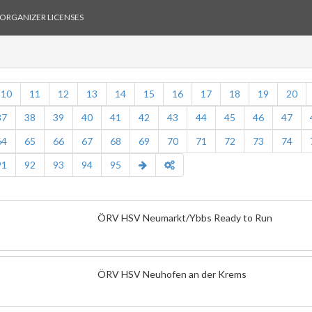
ORGANIZER LICENSES
10
11
12
13
14
15
16
17
18
19
20
37
38
39
40
41
42
43
44
45
46
47
64
65
66
67
68
69
70
71
72
73
74
91
92
93
94
95
ÖRV HSV Neumarkt/Ybbs Ready to Run
ÖRV HSV Neuhofen an der Krems