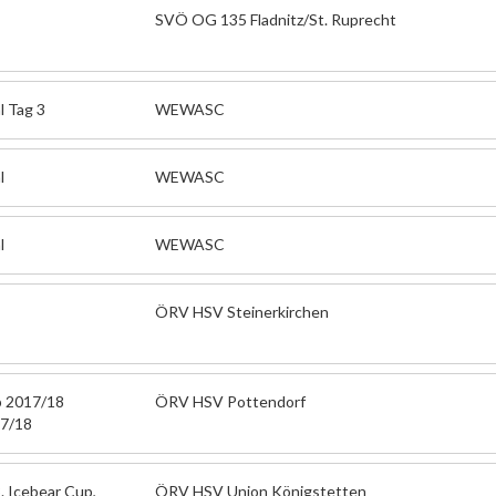
SVÖ OG 135 Fladnitz/St. Ruprecht
l Tag 3
WEWASC
l
WEWASC
l
WEWASC
ÖRV HSV Steinerkirchen
p 2017/18
ÖRV HSV Pottendorf
17/18
. Icebear Cup,
ÖRV HSV Union Königstetten