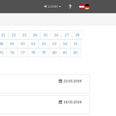
LOGIN
21
22
23
24
25
26
27
28
48
49
50
51
52
53
54
55
75
76
77
78
79
80
81
82
23.03.2018
18.03.2018