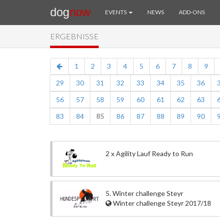
dog
now
EVENTS
NEWS
ADD-ONS
ERGEBNISSE
1
2
3
4
5
6
7
8
9
29
30
31
32
33
34
35
36
56
57
58
59
60
61
62
63
83
84
85
86
87
88
89
90
2 x Agility Lauf Ready to Run
5. Winter challenge Steyr
Winter challenge Steyr 2017/18