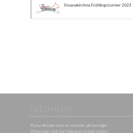
Stoanakirchna Frühlingsturnier 2023
NEED HELP?
If you already have an account, please login.
Otherwise visit our help and contact center: