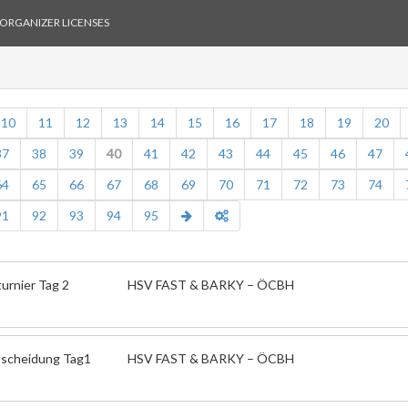
ORGANIZER LICENSES
10
11
12
13
14
15
16
17
18
19
20
37
38
39
40
41
42
43
44
45
46
47
64
65
66
67
68
69
70
71
72
73
74
91
92
93
94
95
urnier Tag 2
HSV FAST & BARKY – ÖCBH
scheidung Tag1
HSV FAST & BARKY – ÖCBH