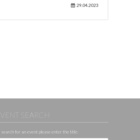
29.04.2023
EVENT SEARCH
 search for an event please enter the title: