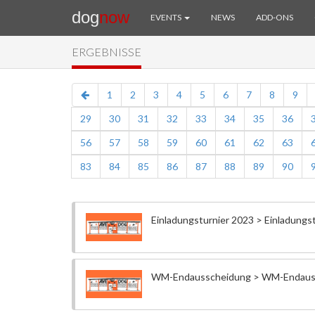
dog
now
EVENTS
NEWS
ADD-ONS
ERGEBNISSE
1
2
3
4
5
6
7
8
9
29
30
31
32
33
34
35
36
56
57
58
59
60
61
62
63
83
84
85
86
87
88
89
90
Einladungsturnier 2023 > Einladungst
WM-Endausscheidung > WM-Endaus