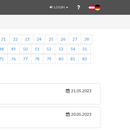
LOGIN
21
22
23
24
25
26
27
28
48
49
50
51
52
53
54
55
75
76
77
78
79
80
81
82
21.05.2023
20.05.2023