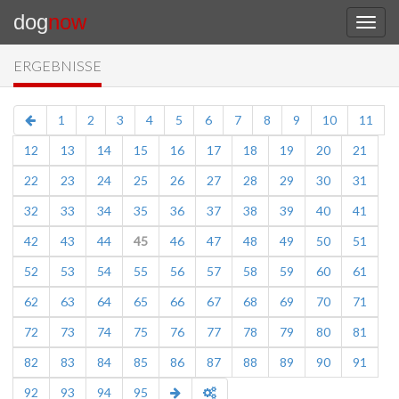
dog
now
ERGEBNISSE
1
2
3
4
5
6
7
8
9
10
11
12
13
14
15
16
17
18
19
20
21
22
23
24
25
26
27
28
29
30
31
32
33
34
35
36
37
38
39
40
41
42
43
44
45
46
47
48
49
50
51
52
53
54
55
56
57
58
59
60
61
62
63
64
65
66
67
68
69
70
71
72
73
74
75
76
77
78
79
80
81
82
83
84
85
86
87
88
89
90
91
92
93
94
95