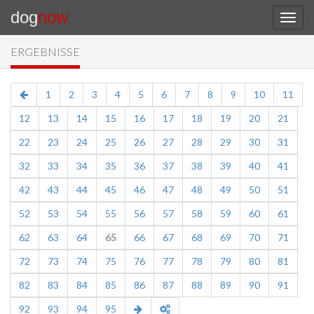
dog
now
ERGEBNISSE
1
2
3
4
5
6
7
8
9
10
11
12
13
14
15
16
17
18
19
20
21
22
23
24
25
26
27
28
29
30
31
32
33
34
35
36
37
38
39
40
41
42
43
44
45
46
47
48
49
50
51
52
53
54
55
56
57
58
59
60
61
62
63
64
65
66
67
68
69
70
71
72
73
74
75
76
77
78
79
80
81
82
83
84
85
86
87
88
89
90
91
92
93
94
95