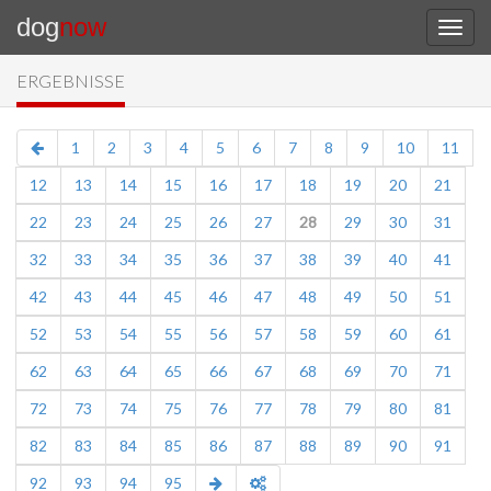
dog
now
ERGEBNISSE
1
2
3
4
5
6
7
8
9
10
11
12
13
14
15
16
17
18
19
20
21
22
23
24
25
26
27
28
29
30
31
32
33
34
35
36
37
38
39
40
41
42
43
44
45
46
47
48
49
50
51
52
53
54
55
56
57
58
59
60
61
62
63
64
65
66
67
68
69
70
71
72
73
74
75
76
77
78
79
80
81
82
83
84
85
86
87
88
89
90
91
92
93
94
95