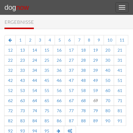
dog
now
ERGEBNISSE
1
2
3
4
5
6
7
8
9
10
11
12
13
14
15
16
17
18
19
20
21
22
23
24
25
26
27
28
29
30
31
32
33
34
35
36
37
38
39
40
41
42
43
44
45
46
47
48
49
50
51
52
53
54
55
56
57
58
59
60
61
62
63
64
65
66
67
68
69
70
71
72
73
74
75
76
77
78
79
80
81
82
83
84
85
86
87
88
89
90
91
92
93
94
95