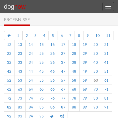
dog
now
ERGEBNISSE
1
2
3
4
5
6
7
8
9
10
11
12
13
14
15
16
17
18
19
20
21
22
23
24
25
26
27
28
29
30
31
32
33
34
35
36
37
38
39
40
41
42
43
44
45
46
47
48
49
50
51
52
53
54
55
56
57
58
59
60
61
62
63
64
65
66
67
68
69
70
71
72
73
74
75
76
77
78
79
80
81
82
83
84
85
86
87
88
89
90
91
92
93
94
95