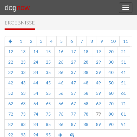
dog
now
ERGEBNISSE
1
2
3
4
5
6
7
8
9
10
11
12
13
14
15
16
17
18
19
20
21
22
23
24
25
26
27
28
29
30
31
32
33
34
35
36
37
38
39
40
41
42
43
44
45
46
47
48
49
50
51
52
53
54
55
56
57
58
59
60
61
62
63
64
65
66
67
68
69
70
71
72
73
74
75
76
77
78
79
80
81
82
83
84
85
86
87
88
89
90
91
92
93
94
95