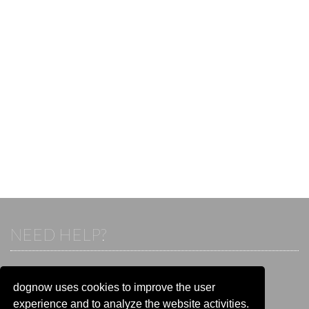
NEED HELP?
If you already have an account, please login.
Otherwise visit our help and contact center:
dognow uses cookies to improve the user
Go to the
help and contact center
experience and to analyze the website activities.