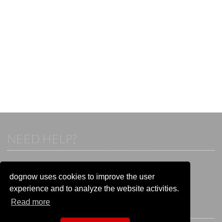
NEED HELP?
If you already have an account, please login.
Otherwise visit our help and contact center:
dognow uses cookies to improve the user
Go to the
help and contact center
experience and to analyze the website activities.
Read more
STAY CONNECTED