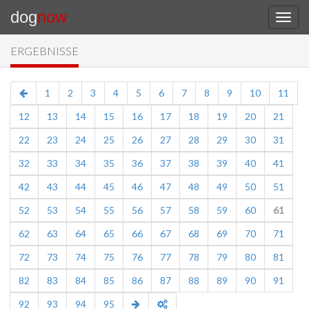
dog
now
ERGEBNISSE
1
2
3
4
5
6
7
8
9
10
11
12
13
14
15
16
17
18
19
20
21
22
23
24
25
26
27
28
29
30
31
32
33
34
35
36
37
38
39
40
41
42
43
44
45
46
47
48
49
50
51
52
53
54
55
56
57
58
59
60
61
62
63
64
65
66
67
68
69
70
71
72
73
74
75
76
77
78
79
80
81
82
83
84
85
86
87
88
89
90
91
92
93
94
95