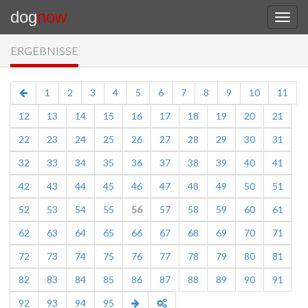
dog
now
ERGEBNISSE
1
2
3
4
5
6
7
8
9
10
11
12
13
14
15
16
17
18
19
20
21
22
23
24
25
26
27
28
29
30
31
32
33
34
35
36
37
38
39
40
41
42
43
44
45
46
47
48
49
50
51
52
53
54
55
56
57
58
59
60
61
62
63
64
65
66
67
68
69
70
71
72
73
74
75
76
77
78
79
80
81
82
83
84
85
86
87
88
89
90
91
92
93
94
95