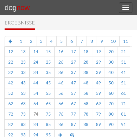
dog
now
ERGEBNISSE
1
2
3
4
5
6
7
8
9
10
11
12
13
14
15
16
17
18
19
20
21
22
23
24
25
26
27
28
29
30
31
32
33
34
35
36
37
38
39
40
41
42
43
44
45
46
47
48
49
50
51
52
53
54
55
56
57
58
59
60
61
62
63
64
65
66
67
68
69
70
71
72
73
74
75
76
77
78
79
80
81
82
83
84
85
86
87
88
89
90
91
92
93
94
95