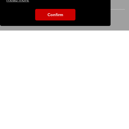
STAY CONNECTED
Confirm
EVENT SEARCH
To search for an event please enter the title:
KS IT-Services KG
© 2013-2026 | dog
now
is an online platform of
KS IT-Services KG | Version:
29.5.1
|
Systemstatus
Company
Company
Imprint
Terms of Use / Terms of Service