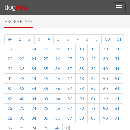
dog
now
ERGEBNISSE
1
2
3
4
5
6
7
8
9
10
11
12
13
14
15
16
17
18
19
20
21
22
23
24
25
26
27
28
29
30
31
32
33
34
35
36
37
38
39
40
41
42
43
44
45
46
47
48
49
50
51
52
53
54
55
56
57
58
59
60
61
62
63
64
65
66
67
68
69
70
71
72
73
74
75
76
77
78
79
80
81
82
83
84
85
86
87
88
89
90
91
92
93
94
95