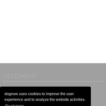
NEED HELP?
If you already have an account, please login.
Otherwise visit our help and contact center:
dognow uses cookies to improve the user
Go to the
help and contact center
experience and to analyze the website activities.
Read more