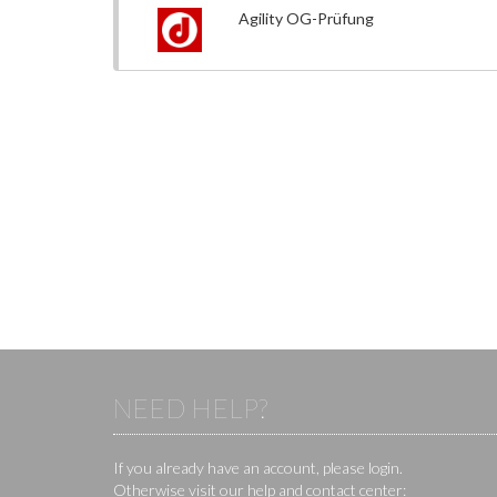
Agility OG-Prüfung
NEED HELP?
If you already have an account, please login.
Otherwise visit our help and contact center: