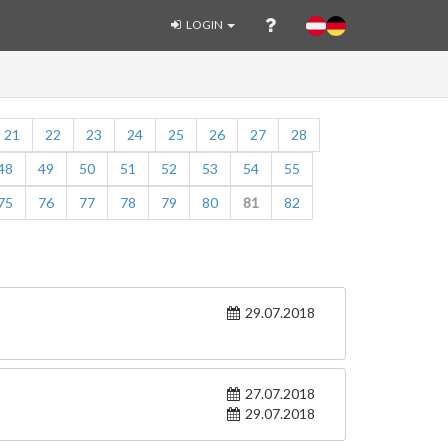
LOGIN
21
22
23
24
25
26
27
28
48
49
50
51
52
53
54
55
75
76
77
78
79
80
81
82
29.07.2018
27.07.2018
29.07.2018