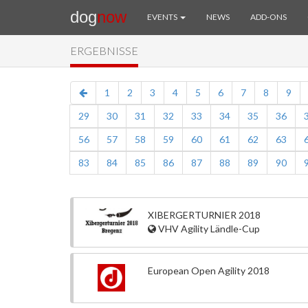
dog
now
EVENTS
NEWS
ADD-ONS
ERGEBNISSE
1
2
3
4
5
6
7
8
9
29
30
31
32
33
34
35
36
56
57
58
59
60
61
62
63
83
84
85
86
87
88
89
90
XIBERGERTURNIER 2018
VHV Agility Ländle-Cup
European Open Agility 2018