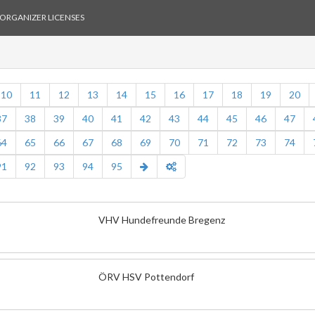
ORGANIZER LICENSES
10
11
12
13
14
15
16
17
18
19
20
37
38
39
40
41
42
43
44
45
46
47
64
65
66
67
68
69
70
71
72
73
74
91
92
93
94
95
VHV Hundefreunde Bregenz
ÖRV HSV Pottendorf