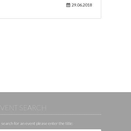
29.06.2018
EVENT SEARCH
 search for an event please enter the title: