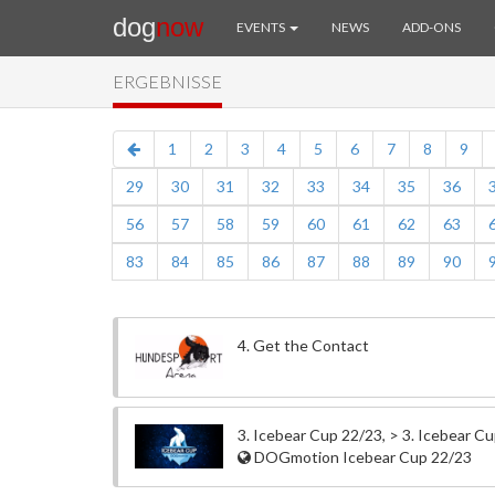
dog
now
EVENTS
NEWS
ADD-ONS
ERGEBNISSE
1
2
3
4
5
6
7
8
9
29
30
31
32
33
34
35
36
56
57
58
59
60
61
62
63
83
84
85
86
87
88
89
90
4. Get the Contact
3. Icebear Cup 22/23, > 3. Icebear C
DOGmotion Icebear Cup 22/23