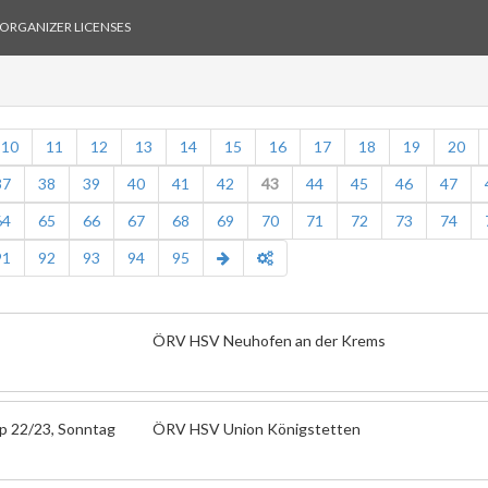
ORGANIZER LICENSES
10
11
12
13
14
15
16
17
18
19
20
37
38
39
40
41
42
43
44
45
46
47
64
65
66
67
68
69
70
71
72
73
74
91
92
93
94
95
ÖRV HSV Neuhofen an der Krems
up 22/23, Sonntag
ÖRV HSV Union Königstetten