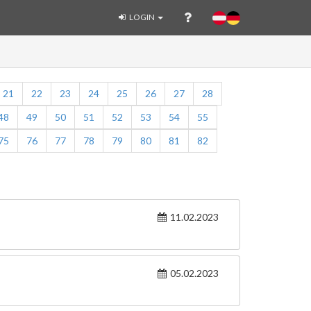
LOGIN
21
22
23
24
25
26
27
28
48
49
50
51
52
53
54
55
75
76
77
78
79
80
81
82
11.02.2023
05.02.2023