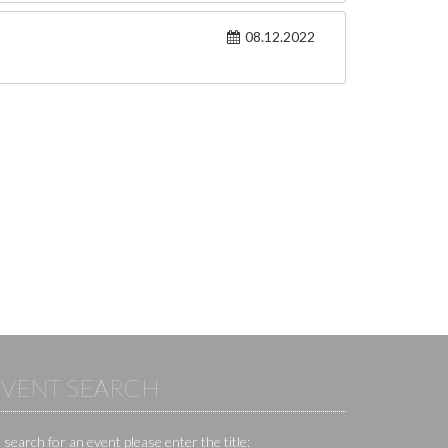
08.12.2022
EVENT SEARCH
 search for an event please enter the title: