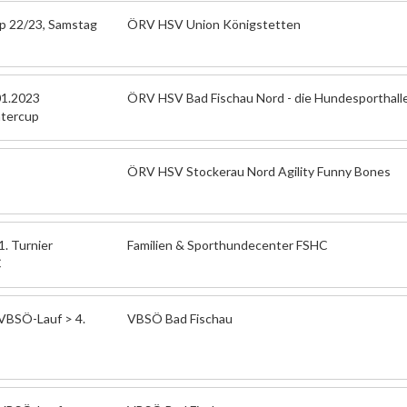
up 22/23, Samstag
ÖRV HSV Union Königstetten
01.2023
ÖRV HSV Bad Fischau Nord - die Hundesporthall
ntercup
ÖRV HSV Stockerau Nord Agility Funny Bones
1. Turnier
Familien & Sporthundecenter FSHC
C
VBSÖ-Lauf > 4.
VBSÖ Bad Fischau