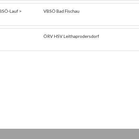
BSÖ-Lauf >
VBSÖ Bad Fischau
ÖRV HSV Leithaprodersdorf