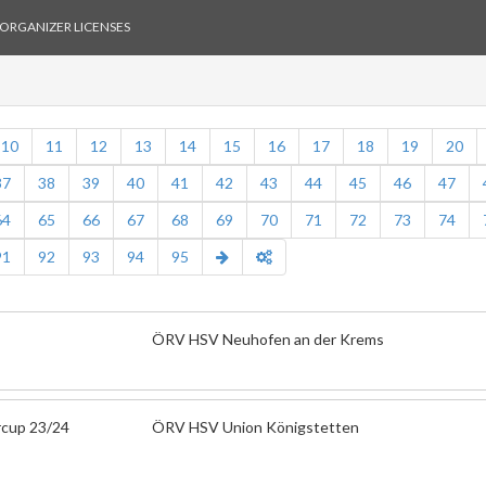
ORGANIZER LICENSES
10
11
12
13
14
15
16
17
18
19
20
37
38
39
40
41
42
43
44
45
46
47
64
65
66
67
68
69
70
71
72
73
74
91
92
93
94
95
ÖRV HSV Neuhofen an der Krems
rcup 23/24
ÖRV HSV Union Königstetten