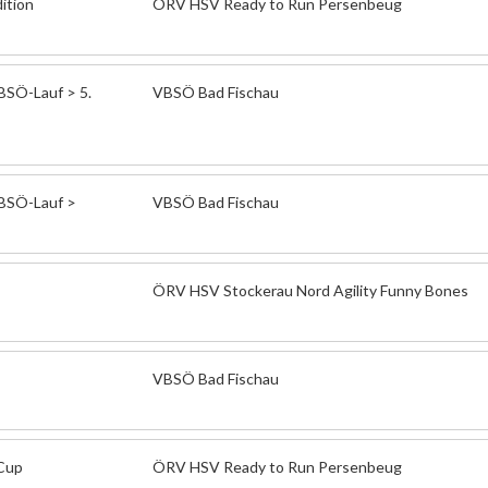
ition
ÖRV HSV Ready to Run Persenbeug
SÖ-Lauf > 5.
VBSÖ Bad Fischau
BSÖ-Lauf >
VBSÖ Bad Fischau
ÖRV HSV Stockerau Nord Agility Funny Bones
VBSÖ Bad Fischau
 Cup
ÖRV HSV Ready to Run Persenbeug