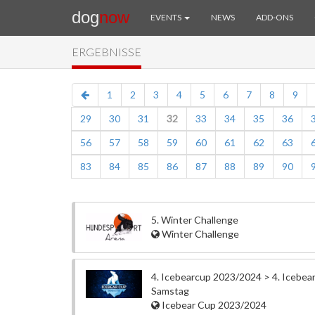
dog
now
EVENTS
NEWS
ADD-ONS
ERGEBNISSE
1
2
3
4
5
6
7
8
9
29
30
31
32
33
34
35
36
56
57
58
59
60
61
62
63
83
84
85
86
87
88
89
90
5. Winter Challenge
Winter Challenge
4. Icebearcup 2023/2024 > 4. Icebea
Samstag
Icebear Cup 2023/2024