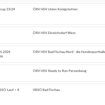
rcup 23/24
ÖRV HSV Union Königstetten
ÖRV HSV Ebreichsdorf West
01.2024
ÖRV HSV Bad Fischau Nord - die Hundesporthall
24
ÖRV HSV Ready to Run Persenbeug
SÖ-Lauf > 4.
VBSÖ Bad Fischau