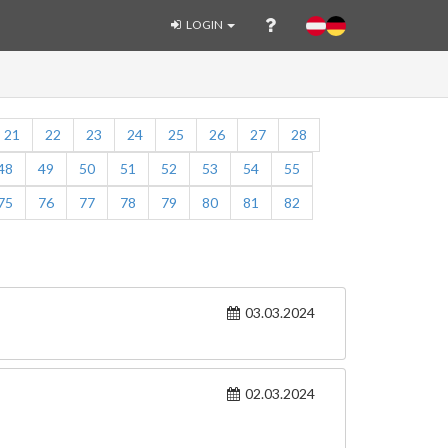
LOGIN
21
22
23
24
25
26
27
28
48
49
50
51
52
53
54
55
75
76
77
78
79
80
81
82
03.03.2024
02.03.2024