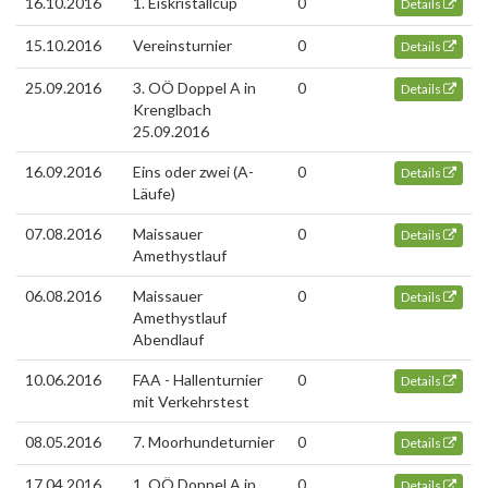
16.10.2016
1. Eiskristallcup
0
Details
15.10.2016
Vereinsturnier
0
Details
25.09.2016
3. OÖ Doppel A in
0
Details
Krenglbach
25.09.2016
16.09.2016
Eins oder zwei (A-
0
Details
Läufe)
07.08.2016
Maissauer
0
Details
Amethystlauf
06.08.2016
Maissauer
0
Details
Amethystlauf
Abendlauf
10.06.2016
FAA - Hallenturnier
0
Details
mit Verkehrstest
08.05.2016
7. Moorhundeturnier
0
Details
17.04.2016
1. OÖ Doppel A in
0
Details