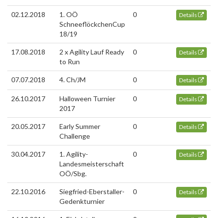
02.12.2018
1. OÖ
0
Details
SchneeflöckchenCup
18/19
17.08.2018
2 x Agility Lauf Ready
0
Details
to Run
07.07.2018
4. Ch/JM
0
Details
26.10.2017
Halloween Turnier
0
Details
2017
20.05.2017
Early Summer
0
Details
Challenge
30.04.2017
1. Agility-
0
Details
Landesmeisterschaft
OÖ/Sbg.
22.10.2016
Siegfried-Eberstaller-
0
Details
Gedenkturnier