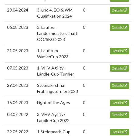
20.04.2024
3. und 4. EO & WM
0
Details
Qualifikation 2024
06.08.2023
3. Lauf zur
0
Details
Landesmeisterschaft
OÖ/SBG 2023
21.05.2023
1. Lauf zum
0
Details
WimitzCup 2023
07.05.2023
1. VHV Agility-
0
Details
Ländle-Cup-Turnier
29.04.2023
Stoanakirchna
0
Details
Frühlingsturnier 2023
16.04.2023
Fight of the Ages
0
Details
03.07.2022
3. VHV Agility-
0
Details
Ländle-Cup 2022
29.05.2022
1.Steiermark-Cup
0
Details