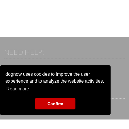
NEED HELP?
If you already have an account, please login.
Otherwise visit our help and contact center:
dognow uses cookies to improve the user
Go to the
help and contact center
experience and to analyze the website activities.
Read more
STAY CONNECTED
Confirm
EVENT SEARCH