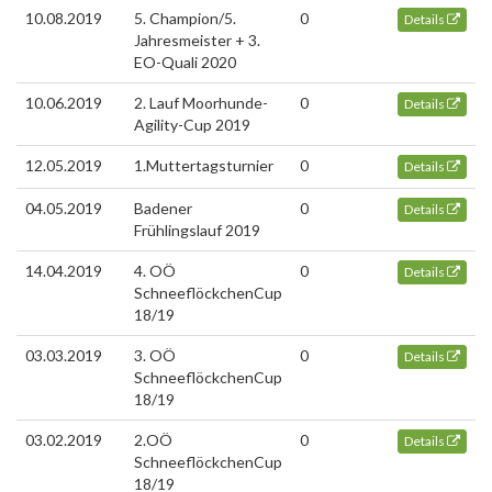
10.08.2019
5. Champion/5.
0
Details
Jahresmeister + 3.
EO-Quali 2020
10.06.2019
2. Lauf Moorhunde-
0
Details
Agility-Cup 2019
12.05.2019
1.Muttertagsturnier
0
Details
04.05.2019
Badener
0
Details
Frühlingslauf 2019
14.04.2019
4. OÖ
0
Details
SchneeflöckchenCup
18/19
03.03.2019
3. OÖ
0
Details
SchneeflöckchenCup
18/19
03.02.2019
2.OÖ
0
Details
SchneeflöckchenCup
18/19