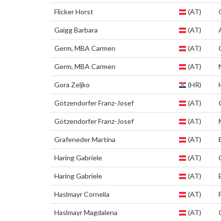
Flicker Horst
(AT)
Gaigg Barbara
(AT)
Germ, MBA Carmen
(AT)
Germ, MBA Carmen
(AT)
Gora Zeljko
(HR)
Götzendorfer Franz-Josef
(AT)
Götzendorfer Franz-Josef
(AT)
Grafeneder Martina
(AT)
Haring Gabriele
(AT)
Haring Gabriele
(AT)
Haslmayr Cornelia
(AT)
Haslmayr Magdalena
(AT)