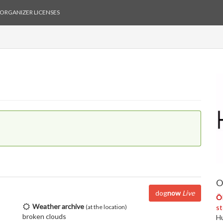
ORGANIZER LICENSES
O
dog
now
Live
Ö
Weather archive
(at the location)
s
broken clouds
Hu