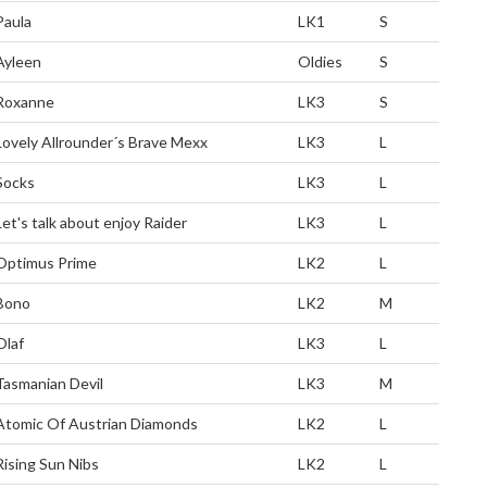
Paula
LK1
S
Ayleen
Oldies
S
Roxanne
LK3
S
Lovely Allrounder´s Brave Mexx
LK3
L
Socks
LK3
L
Let's talk about enjoy Raider
LK3
L
Optimus Prime
LK2
L
Bono
LK2
M
Olaf
LK3
L
Tasmanian Devil
LK3
M
Atomic Of Austrian Diamonds
LK2
L
Rising Sun Nibs
LK2
L