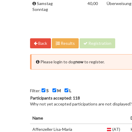
Samstag
40,00
Überweisung 
Sonntag
Back
Results
Registration
Please login to dog
now
to register.
Filter:
S
M
L
Participants accepted: 118
Why not yet accepted participations are not displayed
Name
Affenzeller Lisa-Maria
(AT)