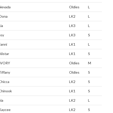
Nevada
Oldies
L
Oona
LK2
L
Lia
LK3
L
Joy
LK3
S
Fanni
LK1
L
Alistar
LK1
S
IVORY
Oldies
M
Tiffany
Oldies
S
Chicca
LK2
S
Chinook
LK1
S
Sia
LK2
L
Kaycee
LK2
S