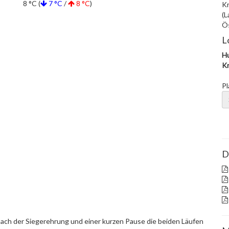
8 °C (
7 °C
/
8 °C
)
Kr
(L
Ös
L
Hu
Kr
Pl
D
 nach der Siegerehrung und einer kurzen Pause die beiden Läufen