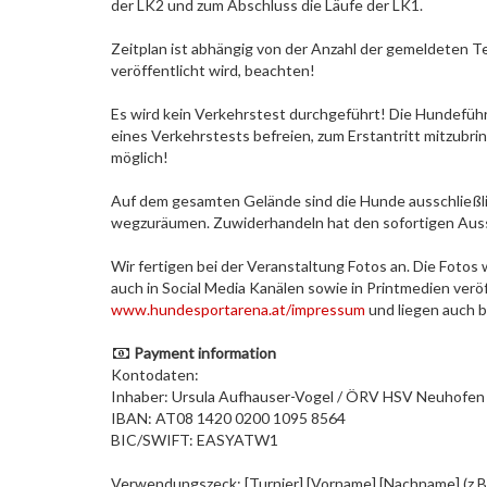
der LK2 und zum Abschluss die Läufe der LK1.
Zeitplan ist abhängig von der Anzahl der gemeldeten T
veröffentlicht wird, beachten!
Es wird kein Verkehrstest durchgeführt! Die Hundeführe
eines Verkehrstests befreien, zum Erstantritt mitzubrin
möglich!
Auf dem gesamten Gelände sind die Hunde ausschließlic
wegzuräumen. Zuwiderhandeln hat den sofortigen Auss
Wir fertigen bei der Veranstaltung Fotos an. Die Fotos
auch in Social Media Kanälen sowie in Printmedien verö
www.hundesportarena.at/impressum
und liegen auch b
Payment information
Kontodaten:
Inhaber: Ursula Aufhauser-Vogel / ÖRV HSV Neuhofen
IBAN: AT08 1420 0200 1095 8564
BIC/SWIFT: EASYATW1
Verwendungszeck: [Turnier] [Vorname] [Nachname] (z.B