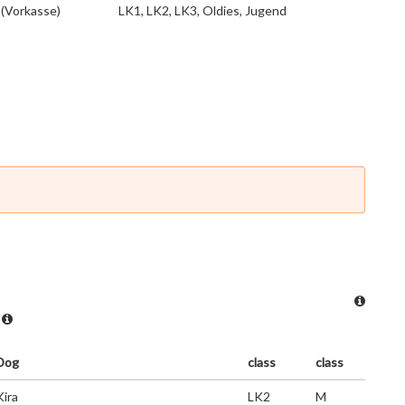
(Vorkasse)
LK1, LK2, LK3, Oldies, Jugend
?
Dog
class
class
Kira
LK2
M