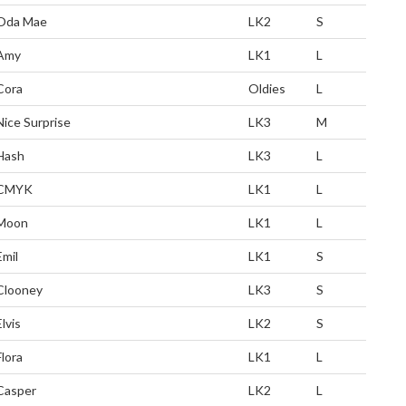
Oda Mae
LK2
S
Amy
LK1
L
Cora
Oldies
L
Nice Surprise
LK3
M
Hash
LK3
L
CMYK
LK1
L
Moon
LK1
L
Emil
LK1
S
Clooney
LK3
S
Elvis
LK2
S
Flora
LK1
L
Casper
LK2
L