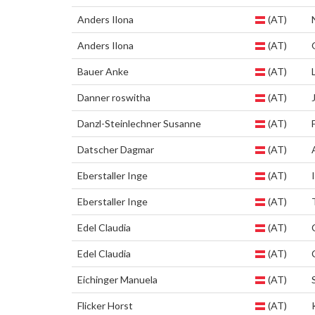
Anders Ilona
(AT)
Anders Ilona
(AT)
Bauer Anke
(AT)
Danner roswitha
(AT)
Danzl-Steinlechner Susanne
(AT)
Datscher Dagmar
(AT)
Eberstaller Inge
(AT)
Eberstaller Inge
(AT)
Edel Claudia
(AT)
Edel Claudia
(AT)
Eichinger Manuela
(AT)
Flicker Horst
(AT)