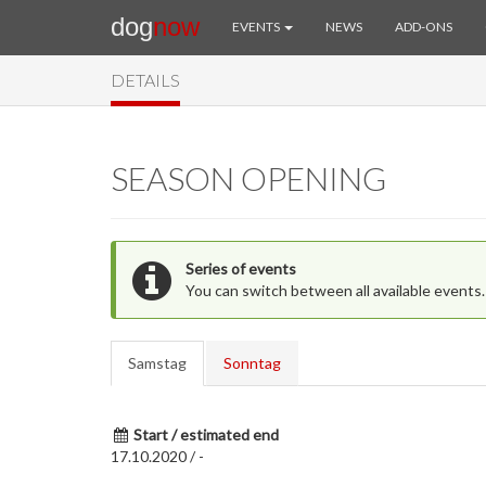
dog
now
EVENTS
NEWS
ADD-ONS
DETAILS
SEASON OPENING
Series of events
You can switch between all available events.
Samstag
Sonntag
Start / estimated end
17.10.2020 / -