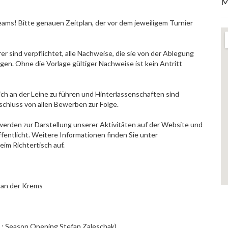
M
eams! Bitte genauen Zeitplan, der vor dem jeweiligem Turnier
r sind verpflichtet, alle Nachweise, die sie von der Ablegung
gen. Ohne die Vorlage gültiger Nachweise ist kein Antritt
h an der Leine zu führen und Hinterlassenschaften sind
chluss von allen Bewerben zur Folge.
 werden zur Darstellung unserer Aktivitäten auf der Website und
ffentlicht. Weitere Informationen finden Sie unter
eim Richtertisch auf.
 an der Krems
.: Season Opening Stefan Zaleschak)