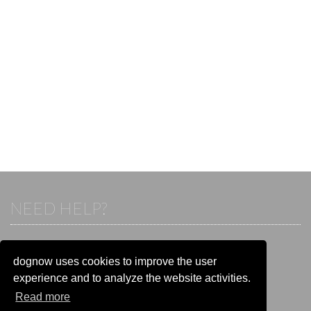
NEED HELP?
If you already have an account, please login.
Otherwise visit our help and contact center:
dognow uses cookies to improve the user
Go to the
help and contact center
experience and to analyze the website activities.
Read more
STAY CONNECTED