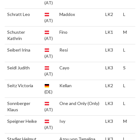
(AT)
Schratt Leo
Maddox
LK2
L
(AT)
Schuster
Fino
LK1
M
Kathrin
(AT)
Seiberl Irina
Resi
LK3
L
(AT)
Seidl Judith
Cayo
LK3
S
(AT)
Seitz Victoria
Kellan
LK2
L
(DE)
Sonnberger
One and Only (Only)
LK3
L
Klaus
(AT)
Speigner Heike
Ivy
LK3
M
(AT)
Stadler Helmut
Azou von Tamalina
LK3
L