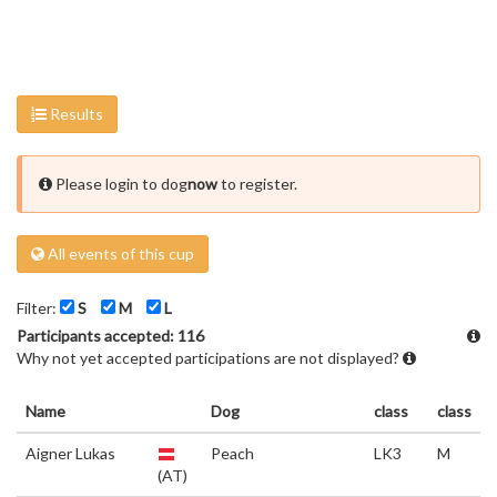
Results
Please login to dog
now
to register.
All events of this cup
Filter:
S
M
L
Participants accepted: 116
Why not yet accepted participations are not displayed?
Name
Dog
class
class
Aigner Lukas
Peach
LK3
M
(AT)