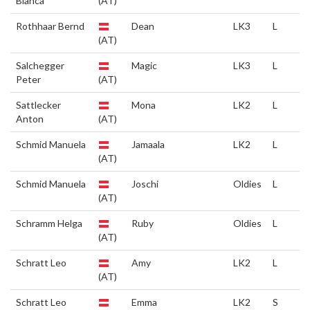
Bianca
(AT)
Rothhaar Bernd
Dean
LK3
L
(AT)
Salchegger
Magic
LK3
L
Peter
(AT)
Sattlecker
Mona
LK2
L
Anton
(AT)
Schmid Manuela
Jamaala
LK2
L
(AT)
Schmid Manuela
Joschi
Oldies
L
(AT)
Schramm Helga
Ruby
Oldies
L
(AT)
Schratt Leo
Amy
LK2
L
(AT)
Schratt Leo
Emma
LK2
S