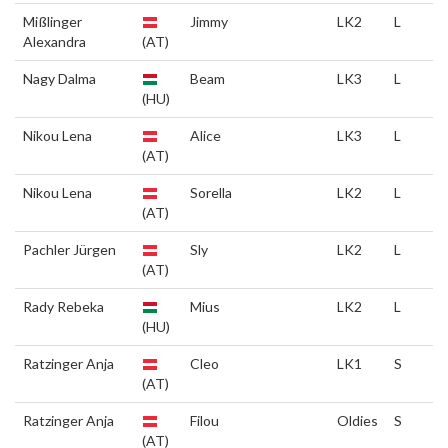
Mißlinger
Jimmy
LK2
L
Alexandra
(AT)
Nagy Dalma
Beam
LK3
L
(HU)
Nikou Lena
Alice
LK3
L
(AT)
Nikou Lena
Sorella
LK2
L
(AT)
Pachler Jürgen
Sly
LK2
L
(AT)
Rady Rebeka
Mius
LK2
L
(HU)
Ratzinger Anja
Cleo
LK1
S
(AT)
Ratzinger Anja
Filou
Oldies
S
(AT)