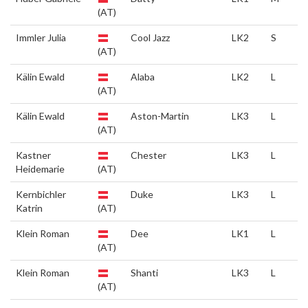
(AT)
Immler Julia
Cool Jazz
LK2
S
(AT)
Kälin Ewald
Alaba
LK2
L
(AT)
Kälin Ewald
Aston-Martin
LK3
L
(AT)
Kastner
Chester
LK3
L
Heidemarie
(AT)
Kernbichler
Duke
LK3
L
Katrin
(AT)
Klein Roman
Dee
LK1
L
(AT)
Klein Roman
Shanti
LK3
L
(AT)