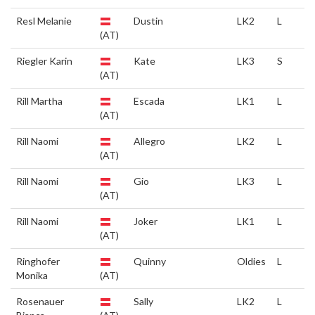
Resl Melanie
Dustin
LK2
L
(AT)
Riegler Karin
Kate
LK3
S
(AT)
Rill Martha
Escada
LK1
L
(AT)
Rill Naomi
Allegro
LK2
L
(AT)
Rill Naomi
Gio
LK3
L
(AT)
Rill Naomi
Joker
LK1
L
(AT)
Ringhofer
Quinny
Oldies
L
Monika
(AT)
Rosenauer
Sally
LK2
L