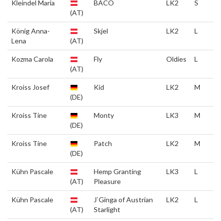
Kleindel Maria
BACO
LK2
S
(AT)
König Anna-
Skjel
LK2
L
Lena
(AT)
Kozma Carola
Fly
Oldies
L
(AT)
Kroiss Josef
Kid
LK2
M
(DE)
Kroiss Tine
Monty
LK3
M
(DE)
Kroiss Tine
Patch
LK2
M
(DE)
Kühn Pascale
Hemp Granting
LK3
L
(AT)
Pleasure
Kühn Pascale
J`Ginga of Austrian
LK2
L
(AT)
Starlight