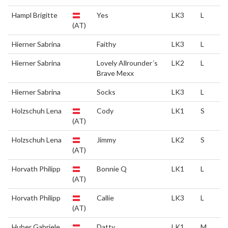
Hampl Brigitte
Yes
LK3
L
(AT)
Hierner Sabrina
Faithy
LK3
L
Hierner Sabrina
Lovely Allrounder´s
LK2
L
Brave Mexx
Hierner Sabrina
Socks
LK3
L
Holzschuh Lena
Cody
LK1
S
(AT)
Holzschuh Lena
Jimmy
LK2
S
(AT)
Horvath Philipp
Bonnie Q
LK1
L
(AT)
Horvath Philipp
Callie
LK3
L
(AT)
Huber Gabriele
Datty
LK1
M