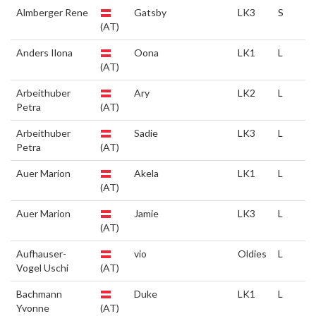
Almberger Rene
Gatsby
LK3
S
(AT)
Anders Ilona
Oona
LK1
L
(AT)
Arbeithuber
Ary
LK2
L
Petra
(AT)
Arbeithuber
Sadie
LK3
L
Petra
(AT)
Auer Marion
Akela
LK1
L
(AT)
Auer Marion
Jamie
LK3
L
(AT)
Aufhauser-
vio
Oldies
L
Vogel Uschi
(AT)
Bachmann
Duke
LK1
L
Yvonne
(AT)