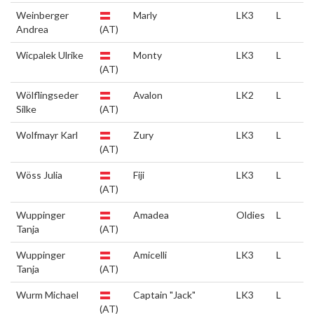
Weinberger
Marly
LK3
L
Andrea
(AT)
Wicpalek Ulrike
Monty
LK3
L
(AT)
Wölflingseder
Avalon
LK2
L
Silke
(AT)
Wolfmayr Karl
Zury
LK3
L
(AT)
Wöss Julia
Fiji
LK3
L
(AT)
Wuppinger
Amadea
Oldies
L
Tanja
(AT)
Wuppinger
Amicelli
LK3
L
Tanja
(AT)
Wurm Michael
Captain "Jack"
LK3
L
(AT)