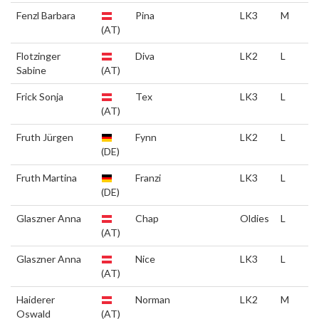
Fenzl Barbara
Pina
LK3
M
(AT)
Flotzinger
Diva
LK2
L
Sabine
(AT)
Frick Sonja
Tex
LK3
L
(AT)
Fruth Jürgen
Fynn
LK2
L
(DE)
Fruth Martina
Franzi
LK3
L
(DE)
Glaszner Anna
Chap
Oldies
L
(AT)
Glaszner Anna
Nice
LK3
L
(AT)
Haiderer
Norman
LK2
M
Oswald
(AT)