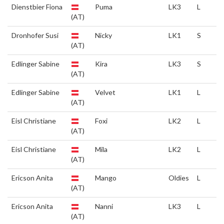
Dienstbier Fiona
Puma
LK3
L
(AT)
Dronhofer Susi
Nicky
LK1
S
(AT)
Edlinger Sabine
Kira
LK3
S
(AT)
Edlinger Sabine
Velvet
LK1
L
(AT)
Eisl Christiane
Foxi
LK2
L
(AT)
Eisl Christiane
Mila
LK2
L
(AT)
Ericson Anita
Mango
Oldies
L
(AT)
Ericson Anita
Nanni
LK3
L
(AT)