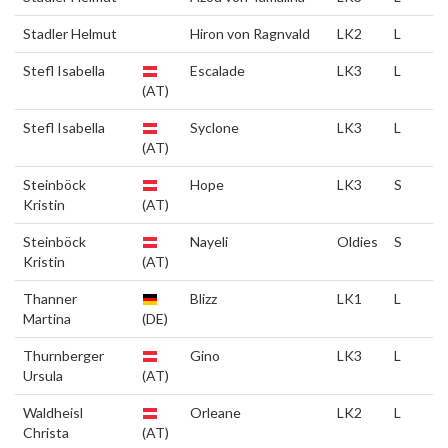
Stadler Helmut
Hiron von Ragnvald
LK2
L
Stefl Isabella
Escalade
LK3
L
(AT)
Stefl Isabella
Syclone
LK3
L
(AT)
Steinböck
Hope
LK3
S
Kristin
(AT)
Steinböck
Nayeli
Oldies
S
Kristin
(AT)
Thanner
Blizz
LK1
L
Martina
(DE)
Thurnberger
Gino
LK3
L
Ursula
(AT)
Waldheisl
Orleane
LK2
L
Christa
(AT)