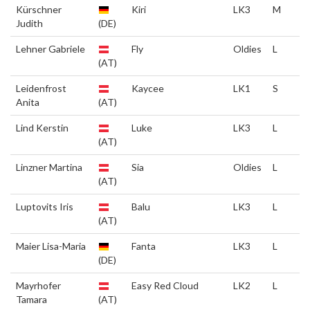
Kürschner
Kiri
LK3
M
Judith
(DE)
Lehner Gabriele
Fly
Oldies
L
(AT)
Leidenfrost
Kaycee
LK1
S
Anita
(AT)
Lind Kerstin
Luke
LK3
L
(AT)
Linzner Martina
Sia
Oldies
L
(AT)
Luptovits Iris
Balu
LK3
L
(AT)
Maier Lisa-Maria
Fanta
LK3
L
(DE)
Mayrhofer
Easy Red Cloud
LK2
L
Tamara
(AT)