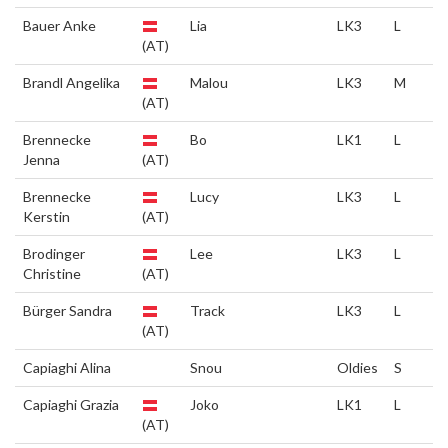
Bauer Anke
Lia
LK3
L
(AT)
Brandl Angelika
Malou
LK3
M
(AT)
Brennecke
Bo
LK1
L
Jenna
(AT)
Brennecke
Lucy
LK3
L
Kerstin
(AT)
Brodinger
Lee
LK3
L
Christine
(AT)
Bürger Sandra
Track
LK3
L
(AT)
Capiaghi Alina
Snou
Oldies
S
Capiaghi Grazia
Joko
LK1
L
(AT)