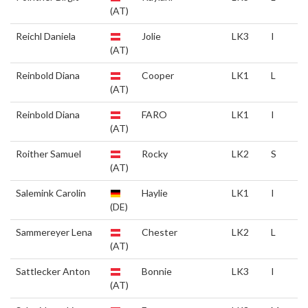
(AT)
Reichl Daniela
Jolie
LK3
I
(AT)
Reinbold Diana
Cooper
LK1
L
(AT)
Reinbold Diana
FARO
LK1
I
(AT)
Roither Samuel
Rocky
LK2
S
(AT)
Salemink Carolin
Haylie
LK1
I
(DE)
Sammereyer Lena
Chester
LK2
L
(AT)
Sattlecker Anton
Bonnie
LK3
I
(AT)