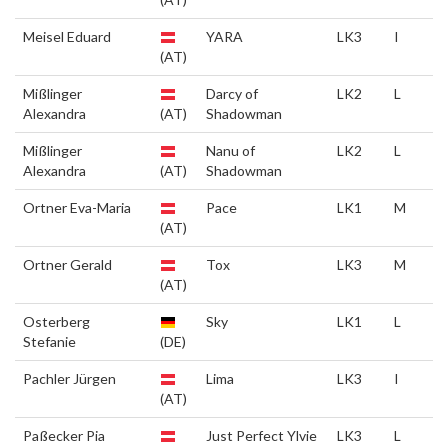
Meisel Eduard
YARA
LK3
I
(AT)
Mißlinger
Darcy of
LK2
L
Alexandra
(AT)
Shadowman
Mißlinger
Nanu of
LK2
L
Alexandra
(AT)
Shadowman
Ortner Eva-Maria
Pace
LK1
M
(AT)
Ortner Gerald
Tox
LK3
M
(AT)
Osterberg
Sky
LK1
L
Stefanie
(DE)
Pachler Jürgen
Lima
LK3
I
(AT)
Paßecker Pia
Just Perfect Ylvie
LK3
L