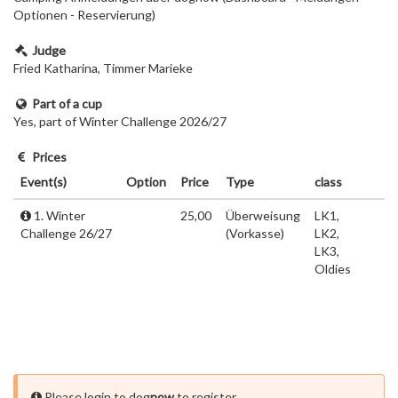
Optionen - Reservierung)
Judge
Fried Katharina, Timmer Marieke
Part of a cup
Yes, part of Winter Challenge 2026/27
Prices
Event(s)
Option
Price
Type
class
1. Winter
25,00
Überweisung
LK1,
Challenge 26/27
(Vorkasse)
LK2,
LK3,
Oldies
Please login to dog
now
to register.