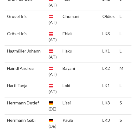
(AT)
Grösel Iris
Chumani
Oldies
L
(AT)
Grösel Iris
Ehlali
LK3
L
(AT)
Hagmüller Johann
Haku
LK1
L
(AT)
Haindl Andrea
Bayani
LK2
M
(AT)
Hartl Tanja
Loki
LK1
L
(AT)
Herrmann Detlef
Lissi
LK3
S
(DE)
Herrmann Gabi
Paula
LK3
S
(DE)