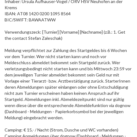
Inhaber: Ursula Aufhauser-Vogel / ÖRV HSV Neuhofen an der
Krems
IBAN: AT08 1420 0200 1095 8564
BIC/SWIFT: BAWAATWW
Verwendungszeck: [Turnier] [Vorname] [Nachname] (z.B.: 1. Get
the contact Stefan Zaleschak)
Meldung verpflichtet zur Zahlung des Startgeldes bis 6 Wochen
vor dem Turnier. Wer nicht starten kann und noch vor
Meldeschluss abmeldet bekommt sein Startgeld zurück. Wer
verletzungsbedingt nicht starten kann und bis Mittwoch 23:59 vor
dem jeweiligen Turnier abmeldet bekommt sein Geld nur mit
Vorlage einer Tierarzt- bzw. Arztbestätigung zurück. StarterInnen
deren Abmeldungen später einlangen oder ohne Entschuldigung
nicht zum Turnier erscheinen haben keinen Anspruch auf ihr
Startgeld. Abmeldungen inkl. Abmeldezeitpunkt sind nur gültig
wenn diese über die entsprechende Abmeldefunktion via dognow
(Dashboard - Meldungen - Papierkorbsymbol bei der jeweiligen
Meldung) eingebracht werden.
Camping: € 15,- / Nacht (Strom, Dusche und WC vorhanden)
Camping Anmeldungen über dognow (Dashboard - Meldungen -