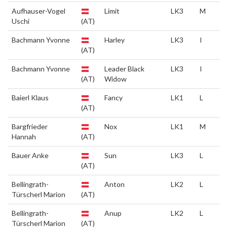
Aufhauser-Vogel
Limit
LK3
M
Uschi
(AT)
Bachmann Yvonne
Harley
LK3
I
(AT)
Bachmann Yvonne
Leader Black
LK3
I
(AT)
Widow
Baierl Klaus
Fancy
LK1
L
(AT)
Bargfrieder
Nox
LK1
M
Hannah
(AT)
Bauer Anke
Sun
LK3
L
(AT)
Bellingrath-
Anton
LK2
L
Türscherl Marion
(AT)
Bellingrath-
Anup
LK2
L
Türscherl Marion
(AT)