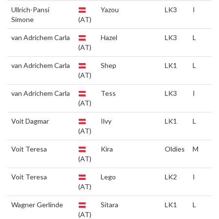
Ullrich-Pansi
Yazou
LK3
I
Simone
(AT)
van Adrichem Carla
Hazel
LK3
L
(AT)
van Adrichem Carla
Shep
LK1
L
(AT)
van Adrichem Carla
Tess
LK3
I
(AT)
Voit Dagmar
Ilvy
LK1
L
(AT)
Voit Teresa
Kira
Oldies
M
(AT)
Voit Teresa
Lego
LK2
I
(AT)
Wagner Gerlinde
Sitara
LK1
L
(AT)