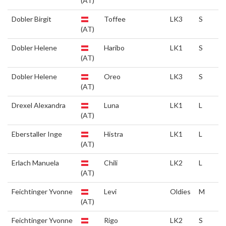
(AT)
Dobler Birgit
Toffee
LK3
S
(AT)
Dobler Helene
Haribo
LK1
S
(AT)
Dobler Helene
Oreo
LK3
S
(AT)
Drexel Alexandra
Luna
LK1
L
(AT)
Eberstaller Inge
Histra
LK1
L
(AT)
Erlach Manuela
Chili
LK2
L
(AT)
Feichtinger Yvonne
Levi
Oldies
M
(AT)
Feichtinger Yvonne
Rigo
LK2
S