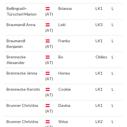
Bellingrath-
Brianna
LK1
L
Türscherl Marion
(AT)
Braumandl Anna
Loki
LK3
L
(AT)
Braumandl
Franky
LK1
L
Benjamin
(AT)
Brennecke
Bo
Oldies
L
Alexander
(AT)
Brennecke Jenna
Honey
LK1
L
(AT)
Brennecke Kerstin
Cookie
LK1
L
(AT)
Brunner Christina
Davina
LK1
L
(AT)
Brunner Christina
Shiva
LK2
L