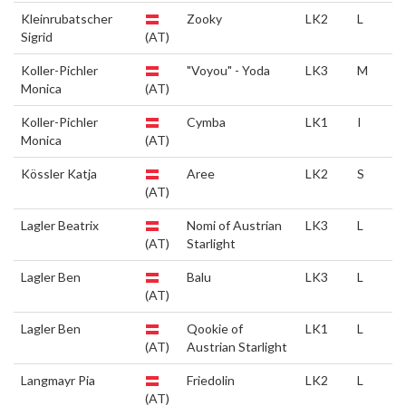
Kleinrubatscher
Zooky
LK2
L
Sigrid
(AT)
Koller-Pichler
"Voyou" - Yoda
LK3
M
Monica
(AT)
Koller-Pichler
Cymba
LK1
I
Monica
(AT)
Kössler Katja
Aree
LK2
S
(AT)
Lagler Beatrix
Nomi of Austrian
LK3
L
(AT)
Starlight
Lagler Ben
Balu
LK3
L
(AT)
Lagler Ben
Qookie of
LK1
L
(AT)
Austrian Starlight
Langmayr Pia
Friedolin
LK2
L
(AT)