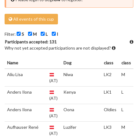
All events of this cup
Filter:
S
M
L
I
Participants accepted: 131
Why not yet accepted participations are not displayed?
Name
Dog
class
class
Aliu Lisa
Niwa
LK2
M
(AT)
Anders Ilona
Kenya
LK1
L
(AT)
Anders Ilona
Oona
Oldies
L
(AT)
Aufhauser René
Luzifer
LK3
M
(AT)