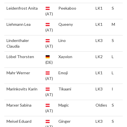
Leidenfrost Anita
Peekaboo
LK1
S
(AT)
Liehmann Lea
Queeny
LK1
M
(AT)
Lindenthaler
Lino
LK3
S
Claudia
(AT)
Löbel Thorsten
Xayvion
LK2
L
(DE)
Mahr Werner
Emoji
LK1
L
(AT)
Marinkovits Karin
Tikaani
LK3
I
(AT)
Marxer Sabina
Magic
Oldies
S
(AT)
Meisel Eduard
Ginger
LK3
S
(AT)