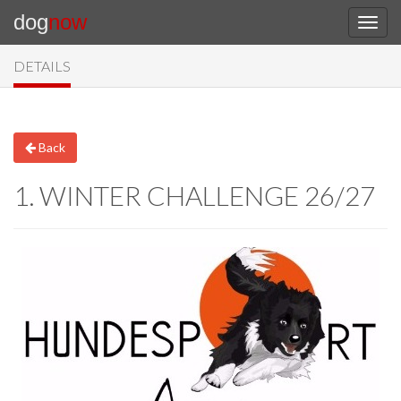
dog
now
DETAILS
Back
1. WINTER CHALLENGE 26/27