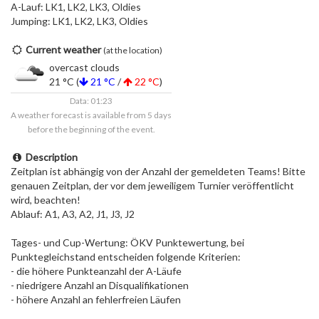
A-Lauf: LK1, LK2, LK3, Oldies
Jumping: LK1, LK2, LK3, Oldies
Current weather
(at the location)
overcast clouds
21 °C (
21 °C
/
22 °C
)
Data: 01:23
A weather forecast is available from 5 days
before the beginning of the event.
Description
Zeitplan ist abhängig von der Anzahl der gemeldeten Teams! Bitte
genauen Zeitplan, der vor dem jeweiligem Turnier veröffentlicht
wird, beachten!
Ablauf: A1, A3, A2, J1, J3, J2
Tages- und Cup-Wertung: ÖKV Punktewertung, bei
Punktegleichstand entscheiden folgende Kriterien:
- die höhere Punkteanzahl der A-Läufe
- niedrigere Anzahl an Disqualifikationen
- höhere Anzahl an fehlerfreien Läufen