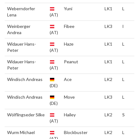
Weberndorfer
Yuni
LK1
L
Lena
(AT)
Weinberger
Fibee
LK3
I
Andrea
(AT)
Widauer Hans-
Haze
LK1
L
Peter
(AT)
Widauer Hans-
Peanut
LK1
L
Peter
(AT)
Windisch Andreas
Ace
LK2
L
(DE)
Windisch Andreas
Move
LK3
L
(DE)
Wölflingseder Silke
Hailey
LK2
S
(AT)
Wurm Michael
Blockbuster
LK2
L
(AT)