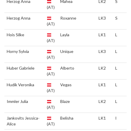
Herzog Anna
Mahea
LK2
S
(AT)
Herzog Anna
Roxanne
LK3
S
(AT)
Hois Silke
Layla
LK1
L
(AT)
Horny Sylvia
Unique
LK3
L
(AT)
Huber Gabriele
Alberto
LK2
L
(AT)
Hudik Veronika
Vegas
LK1
L
(AT)
Immler Julia
Blaze
LK2
L
(AT)
Jankovits Jessica-
Belisha
LK1
I
Alice
(AT)