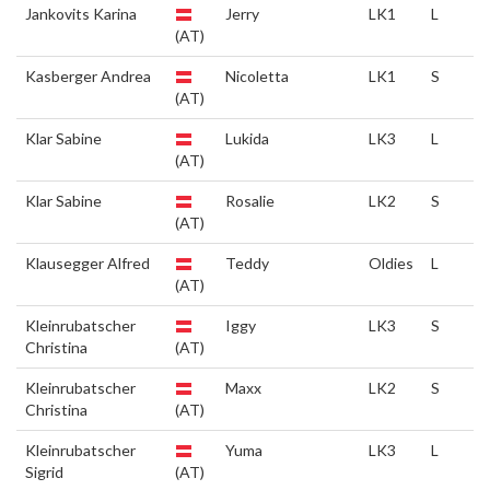
Jankovits Karina
Jerry
LK1
L
(AT)
Kasberger Andrea
Nicoletta
LK1
S
(AT)
Klar Sabine
Lukida
LK3
L
(AT)
Klar Sabine
Rosalie
LK2
S
(AT)
Klausegger Alfred
Teddy
Oldies
L
(AT)
Kleinrubatscher
Iggy
LK3
S
Christina
(AT)
Kleinrubatscher
Maxx
LK2
S
Christina
(AT)
Kleinrubatscher
Yuma
LK3
L
Sigrid
(AT)