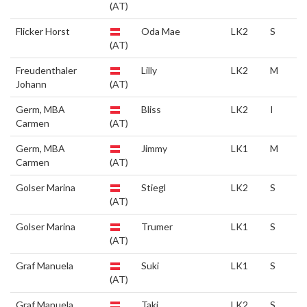
(AT)
Flicker Horst
Oda Mae
LK2
S
(AT)
Freudenthaler
Lilly
LK2
M
Johann
(AT)
Germ, MBA
Bliss
LK2
I
Carmen
(AT)
Germ, MBA
Jimmy
LK1
M
Carmen
(AT)
Golser Marina
Stiegl
LK2
S
(AT)
Golser Marina
Trumer
LK1
S
(AT)
Graf Manuela
Suki
LK1
S
(AT)
Graf Manuela
Taki
LK2
S