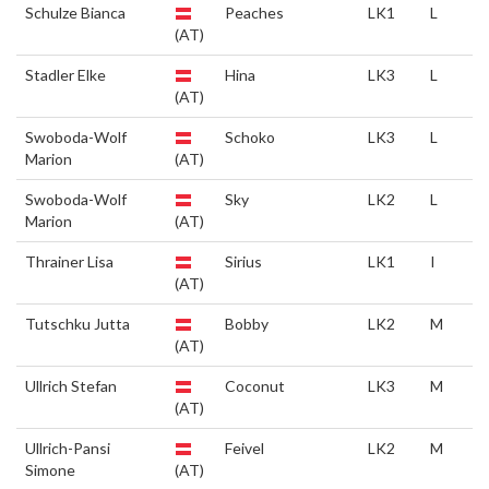
Schulze Bianca
Peaches
LK1
L
(AT)
Stadler Elke
Hina
LK3
L
(AT)
Swoboda-Wolf
Schoko
LK3
L
Marion
(AT)
Swoboda-Wolf
Sky
LK2
L
Marion
(AT)
Thrainer Lisa
Sirius
LK1
I
(AT)
Tutschku Jutta
Bobby
LK2
M
(AT)
Ullrich Stefan
Coconut
LK3
M
(AT)
Ullrich-Pansi
Feivel
LK2
M
Simone
(AT)