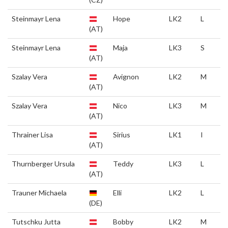
Steinmayr Lena
Hope
LK2
L
(AT)
Steinmayr Lena
Maja
LK3
S
(AT)
Szalay Vera
Avignon
LK2
M
(AT)
Szalay Vera
Nico
LK3
M
(AT)
Thrainer Lisa
Sirius
LK1
I
(AT)
Thurnberger Ursula
Teddy
LK3
L
(AT)
Trauner Michaela
Elli
LK2
L
(DE)
Tutschku Jutta
Bobby
LK2
M