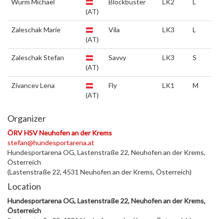
Wurm Michael
Blockbuster
LK2
L
(AT)
Zaleschak Marie
Vila
LK3
L
(AT)
Zaleschak Stefan
Savvy
LK3
S
(AT)
Zivancev Lena
Fly
LK1
M
(AT)
Organizer
ÖRV HSV Neuhofen an der Krems
stefan@hundesportarena.at
Hundesportarena OG, Lastenstraße 22, Neuhofen an der Krems,
Österreich
(Lastenstraße 22, 4531 Neuhofen an der Krems, Österreich)
Location
Hundesportarena OG, Lastenstraße 22, Neuhofen an der Krems,
Österreich