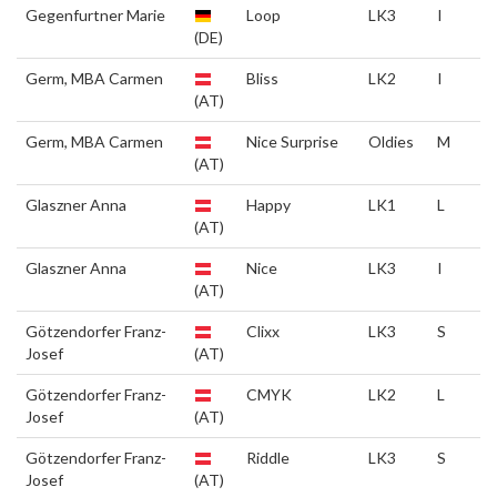
Gegenfurtner Marie
Loop
LK3
I
(DE)
Germ, MBA Carmen
Bliss
LK2
I
(AT)
Germ, MBA Carmen
Nice Surprise
Oldies
M
(AT)
Glaszner Anna
Happy
LK1
L
(AT)
Glaszner Anna
Nice
LK3
I
(AT)
Götzendorfer Franz-
Clixx
LK3
S
Josef
(AT)
Götzendorfer Franz-
CMYK
LK2
L
Josef
(AT)
Götzendorfer Franz-
Riddle
LK3
S
Josef
(AT)