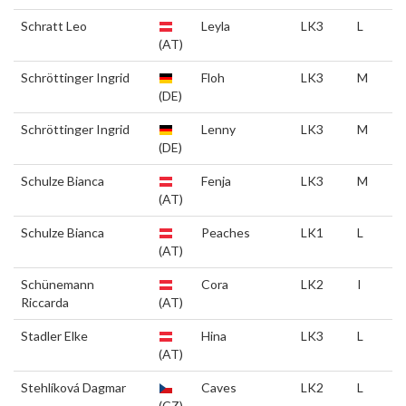
Schratt Leo
Leyla
LK3
L
(AT)
Schröttinger Ingrid
Floh
LK3
M
(DE)
Schröttinger Ingrid
Lenny
LK3
M
(DE)
Schulze Bianca
Fenja
LK3
M
(AT)
Schulze Bianca
Peaches
LK1
L
(AT)
Schünemann
Cora
LK2
I
Riccarda
(AT)
Stadler Elke
Hina
LK3
L
(AT)
Stehlíková Dagmar
Caves
LK2
L
(CZ)