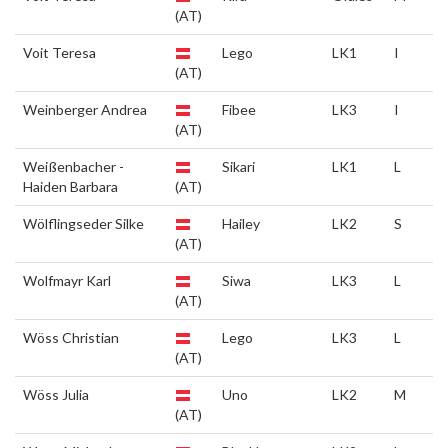
(AT)
Voit Teresa
Lego
LK1
I
(AT)
Weinberger Andrea
Fibee
LK3
I
(AT)
Weißenbacher -
Sikari
LK1
L
Haiden Barbara
(AT)
Wölflingseder Silke
Hailey
LK2
S
(AT)
Wolfmayr Karl
Siwa
LK3
L
(AT)
Wöss Christian
Lego
LK3
L
(AT)
Wöss Julia
Uno
LK2
M
(AT)