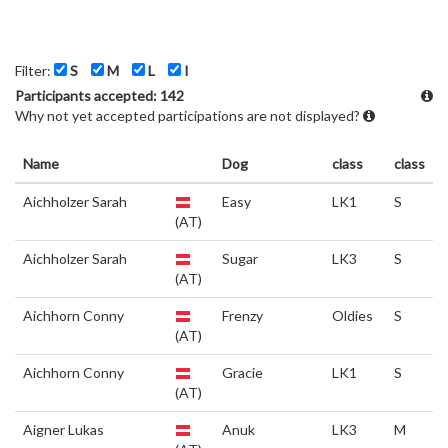
Filter:
S
M
L
I
Participants accepted: 142
Why not yet accepted participations are not displayed?
Name
Dog
class
class
Aichholzer Sarah
Easy
LK1
S
(AT)
Aichholzer Sarah
Sugar
LK3
S
(AT)
Aichhorn Conny
Frenzy
Oldies
S
(AT)
Aichhorn Conny
Gracie
LK1
S
(AT)
Aigner Lukas
Anuk
LK3
M