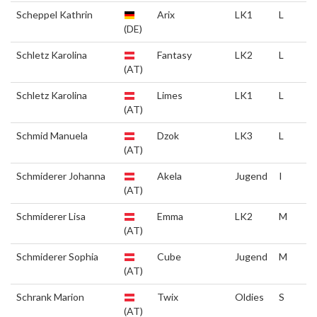
Scheppel Kathrin
Arix
LK1
L
(DE)
Schletz Karolina
Fantasy
LK2
L
(AT)
Schletz Karolina
Limes
LK1
L
(AT)
Schmid Manuela
Dzok
LK3
L
(AT)
Schmiderer Johanna
Akela
Jugend
I
(AT)
Schmiderer Lisa
Emma
LK2
M
(AT)
Schmiderer Sophia
Cube
Jugend
M
(AT)
Schrank Marion
Twix
Oldies
S
(AT)