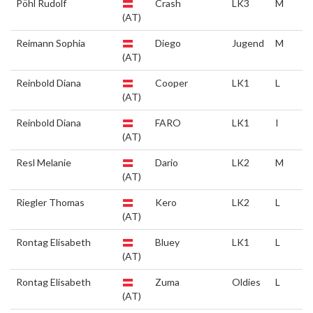
Pöhl Rudolf
Crash
LK3
M
(AT)
Reimann Sophia
Diego
Jugend
M
(AT)
Reinbold Diana
Cooper
LK1
L
(AT)
Reinbold Diana
FARO
LK1
I
(AT)
Resl Melanie
Dario
LK2
M
(AT)
Riegler Thomas
Kero
LK2
L
(AT)
Rontag Elisabeth
Bluey
LK1
L
(AT)
Rontag Elisabeth
Zuma
Oldies
L
(AT)