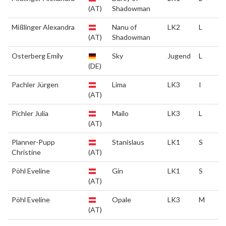
(AT)
Shadowman
Mißlinger Alexandra
Nanu of
LK2
L
(AT)
Shadowman
Osterberg Emily
Sky
Jugend
L
(DE)
Pachler Jürgen
Lima
LK3
I
(AT)
Pichler Julia
Mailo
LK3
L
(AT)
Planner-Pupp
Stanislaus
LK1
S
Christine
(AT)
Pöhl Eveline
Gin
LK1
S
(AT)
Pöhl Eveline
Opale
LK3
M
(AT)