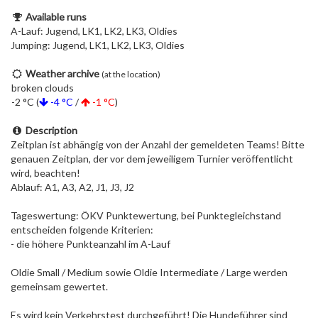
Available runs
A-Lauf: Jugend, LK1, LK2, LK3, Oldies
Jumping: Jugend, LK1, LK2, LK3, Oldies
Weather archive
(at the location)
broken clouds
-2 °C (
-4 °C
/
-1 °C
)
Description
Zeitplan ist abhängig von der Anzahl der gemeldeten Teams! Bitte
genauen Zeitplan, der vor dem jeweiligem Turnier veröffentlicht
wird, beachten!
Ablauf: A1, A3, A2, J1, J3, J2
Tageswertung: ÖKV Punktewertung, bei Punktegleichstand
entscheiden folgende Kriterien:
- die höhere Punkteanzahl im A-Lauf
Oldie Small / Medium sowie Oldie Intermediate / Large werden
gemeinsam gewertet.
Es wird kein Verkehrstest durchgeführt! Die Hundeführer sind