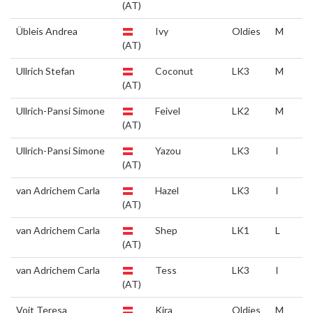
(AT)
Übleis Andrea
Ivy
Oldies
M
(AT)
Ullrich Stefan
Coconut
LK3
M
(AT)
Ullrich-Pansi Simone
Feivel
LK2
M
(AT)
Ullrich-Pansi Simone
Yazou
LK3
I
(AT)
van Adrichem Carla
Hazel
LK3
I
(AT)
van Adrichem Carla
Shep
LK1
L
(AT)
van Adrichem Carla
Tess
LK3
I
(AT)
Voit Teresa
Kira
Oldies
M