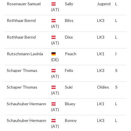
Rosenauer Samuel
Sally
Jugend
L
(AT)
Rothhaar Bernd
Bliss
LK3
L
(AT)
Rothhaar Bernd
Dixx
LK3
L
(AT)
Rutschmann Lavinia
Peach
LK1
I
(DE)
Schaper Thomas
Felix
LK3
S
(AT)
Schaper Thomas
Suki
Oldies
S
(AT)
Schauhuber Hermann
Bluey
LK1
L
(AT)
Schauhuber Hermann
Bonny
LK3
L
(AT)