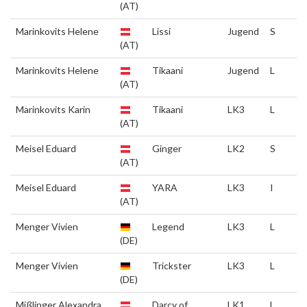
(AT)
Marinkovits Helene
Lissi
Jugend
S
(AT)
Marinkovits Helene
Tikaani
Jugend
L
(AT)
Marinkovits Karin
Tikaani
LK3
L
(AT)
Meisel Eduard
Ginger
LK2
S
(AT)
Meisel Eduard
YARA
LK3
I
(AT)
Menger Vivien
Legend
LK3
L
(DE)
Menger Vivien
Trickster
LK3
L
(DE)
Mißlinger Alexandra
Darcy of
LK1
L