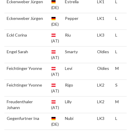
Eckenweber Jürgen
Estrella
LK1
L
(DE)
Eckenweber Jürgen
Pepper
LK1
L
(DE)
Eckl Corina
Riu
LK3
L
(AT)
Engel Sarah
Smarty
Oldies
L
(AT)
Feichtinger Yvonne
Levi
Oldies
M
(AT)
Feichtinger Yvonne
Rigo
LK2
S
(AT)
Freudenthaler
Lilly
LK2
M
Johann
(AT)
Gegenfurtner Ina
Nubi
LK3
L
(DE)