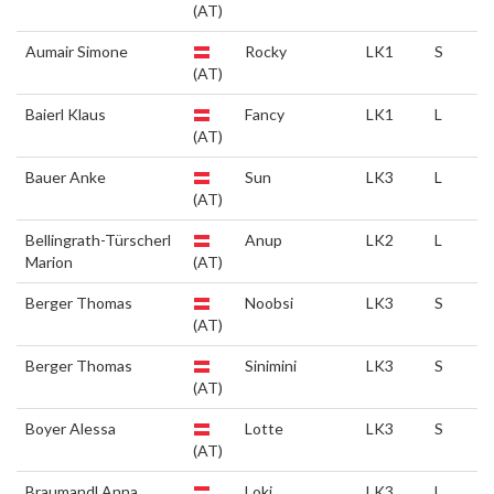
(AT)
Aumair Simone
Rocky
LK1
S
(AT)
Baierl Klaus
Fancy
LK1
L
(AT)
Bauer Anke
Sun
LK3
L
(AT)
Bellingrath-Türscherl
Anup
LK2
L
Marion
(AT)
Berger Thomas
Noobsi
LK3
S
(AT)
Berger Thomas
Sinimini
LK3
S
(AT)
Boyer Alessa
Lotte
LK3
S
(AT)
Braumandl Anna
Loki
LK3
L