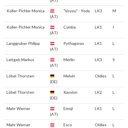
(AT)
Koller-Pichler Monica
"Voyou" - Yoda
LK3
M
(AT)
Koller-Pichler Monica
Cymba
LK1
I
(AT)
Langgruber Philipp
Pythagoras
LK1
L
(AT)
Leitgeb Markus
Merlin
LK3
S
(AT)
Löbel Thorsten
Melvin
Oldies
L
(DE)
Löbel Thorsten
Xayvion
LK2
L
(DE)
Mahr Werner
Emoji
LK1
L
(AT)
Mahr Werner
Esco
Oldies
L