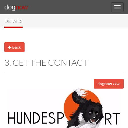
dog
now
DETAILS
Back
3. GET THE CONTACT
dog
now
Live