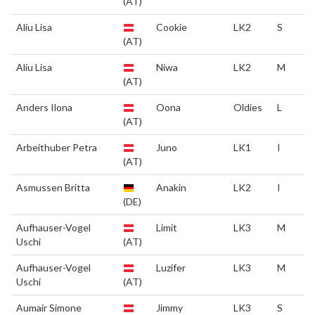
(AT)
Aliu Lisa
Cookie
LK2
S
(AT)
Aliu Lisa
Niwa
LK2
M
(AT)
Anders Ilona
Oona
Oldies
L
(AT)
Arbeithuber Petra
Juno
LK1
I
(AT)
Asmussen Britta
Anakin
LK2
I
(DE)
Aufhauser-Vogel
Limit
LK3
M
Uschi
(AT)
Aufhauser-Vogel
Luzifer
LK3
M
Uschi
(AT)
Aumair Simone
Jimmy
LK3
S