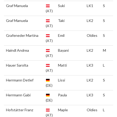
Graf Manuela
Suki
LK1
S
(AT)
Graf Manuela
Taki
LK2
S
(AT)
Grafeneder Martina
Emil
Oldies
S
(AT)
Haindl Andrea
Bayani
LK2
M
(AT)
Hauer Sarolta
Matti
LK3
L
(AT)
Herrmann Detlef
Lissi
LK2
S
(DE)
Herrmann Gabi
Paula
LK3
S
(DE)
Hofstätter Franz
Maple
Oldies
L
(AT)