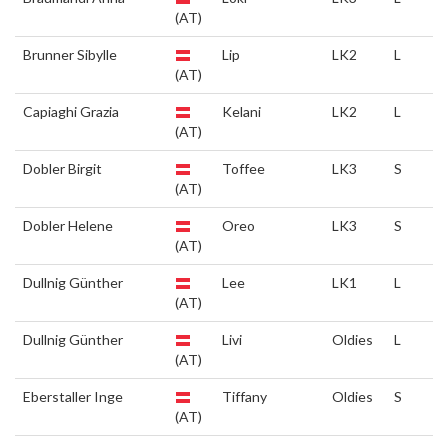
(AT)
Brunner Sibylle
Lip
LK2
L
(AT)
Capiaghi Grazia
Kelani
LK2
L
(AT)
Dobler Birgit
Toffee
LK3
S
(AT)
Dobler Helene
Oreo
LK3
S
(AT)
Dullnig Günther
Lee
LK1
L
(AT)
Dullnig Günther
Livi
Oldies
L
(AT)
Eberstaller Inge
Tiffany
Oldies
S
(AT)