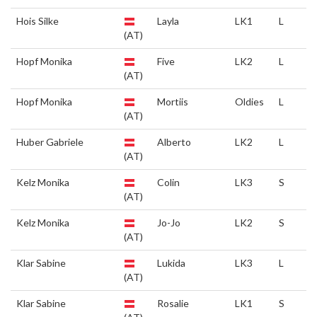
Hois Silke
Layla
LK1
L
(AT)
Hopf Monika
Five
LK2
L
(AT)
Hopf Monika
Mortiis
Oldies
L
(AT)
Huber Gabriele
Alberto
LK2
L
(AT)
Kelz Monika
Colin
LK3
S
(AT)
Kelz Monika
Jo-Jo
LK2
S
(AT)
Klar Sabine
Lukida
LK3
L
(AT)
Klar Sabine
Rosalie
LK1
S