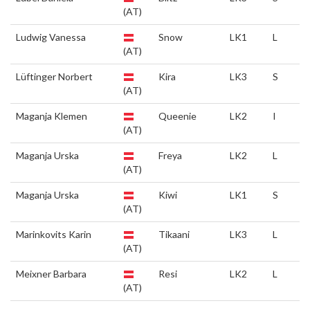
(AT)
Ludwig Vanessa
Snow
LK1
L
(AT)
Lüftinger Norbert
Kira
LK3
S
(AT)
Maganja Klemen
Queenie
LK2
I
(AT)
Maganja Urska
Freya
LK2
L
(AT)
Maganja Urska
Kiwi
LK1
S
(AT)
Marinkovits Karin
Tikaani
LK3
L
(AT)
Meixner Barbara
Resi
LK2
L
(AT)