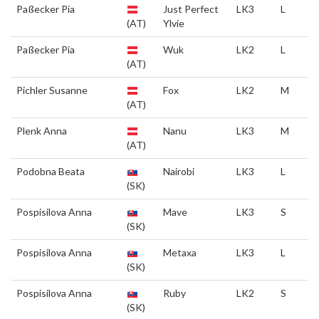
Paßecker Pia
Just Perfect
LK3
L
(AT)
Ylvie
Paßecker Pia
Wuk
LK2
L
(AT)
Pichler Susanne
Fox
LK2
M
(AT)
Plenk Anna
Nanu
LK3
M
(AT)
Podobna Beata
Nairobi
LK3
L
(SK)
Pospisilova Anna
Mave
LK3
S
(SK)
Pospisilova Anna
Metaxa
LK3
L
(SK)
Pospisilova Anna
Ruby
LK2
S
(SK)