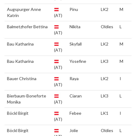
Augspurger Anne
Pinu
LK2
M
Katrin
(AT)
Balmetzhofer Bettina
Nikita
Oldies
L
(AT)
Bau Katharina
Skyfall
LK2
M
(AT)
Bau Katharina
Yosefine
LK3
M
(AT)
Bauer Christina
Raya
LK2
I
(AT)
Bierbaum-Boneforte
Ciaran
LK3
L
Monika
(AT)
Böckl Birgit
Febee
LK1
I
(AT)
Böckl Birgit
Jolie
Oldies
L