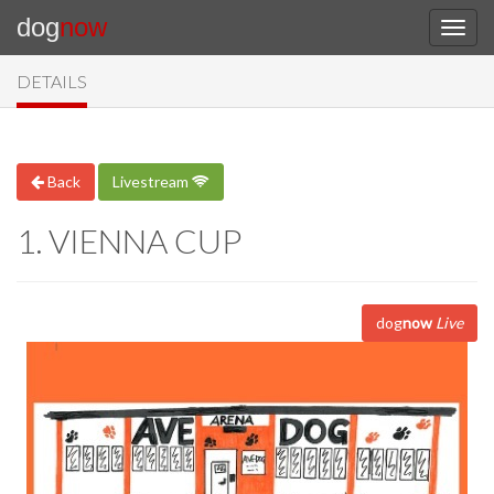
dog
now
DETAILS
Back
Livestream
1. VIENNA CUP
dog
now
Live