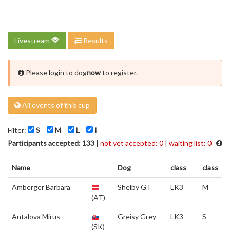
Livestream
Results
Please login to dog
now
to register.
All events of this cup
Filter:
S
M
L
I
Participants accepted: 133
|
not yet accepted: 0
|
waiting list: 0
Name
Dog
class
class
Amberger Barbara
Shelby GT
LK3
M
(AT)
Antalova Mirus
Greisy Grey
LK3
S
(SK)