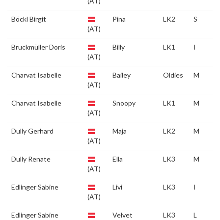
(AT)
Böckl Birgit
Pina
LK2
S
(AT)
Bruckmüller Doris
Billy
LK1
I
(AT)
Charvat Isabelle
Bailey
Oldies
M
(AT)
Charvat Isabelle
Snoopy
LK1
M
(AT)
Dully Gerhard
Maja
LK2
M
(AT)
Dully Renate
Ella
LK3
M
(AT)
Edlinger Sabine
Livi
LK3
I
(AT)
Edlinger Sabine
Velvet
LK3
L