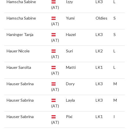
Hamscha Sabine
Izzy
LK3
L
(AT)
Hamscha Sabine
Yumi
Oldies
S
(AT)
Haninger Tanja
Hazel
LK3
S
(AT)
Hauer Nicole
Suri
LK2
L
(AT)
Hauer Sarolta
Matti
LK1
L
(AT)
Hauser Sabrina
Dory
LK3
M
(AT)
Hauser Sabrina
Layla
LK3
M
(AT)
Hauser Sabrina
Pixi
LK1
I
(AT)