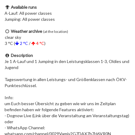
Available runs
A-Lauf: All power classes
Jumping: All power classes
Weather archive
(at the location)
clear sky
3 °C (
2 °C
/
4 °C
)
Description
Je 1 A-Lauf und 1 Jumping in den Leistungsklassen 1-3, Oldies und
Jugend
Tageswertung in allen Leistungs- und Größenklassen nach ÖKV-
Punkteschlüssel.
Info:
um Euch besser Übersicht zu geben wie wir uns im Zeitplan
befinden haben wir folgende Features aktiviert:
- Dognow Live (Link über die Veranstaltung am Veranstaltungstag)
oder
- WhatsApp Channel:
whatsapp.com/channel/0029Vamiy2G7DAX7b7H6VR0N