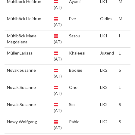
Mühlböck Heidrun
Ayumi
LK1
M
(AT)
Mühlböck Heidrun
Eve
Oldies
M
(AT)
Mühlböck Maria
Sazou
LK1
I
Magdalena
(AT)
Müller Larissa
Khaleesi
Jugend
L
(AT)
Novak Susanne
Boogie
LK2
S
(AT)
Novak Susanne
One
LK2
L
(AT)
Novak Susanne
Sio
LK2
S
(AT)
Nowy Wolfgang
Pablo
LK2
S
(AT)