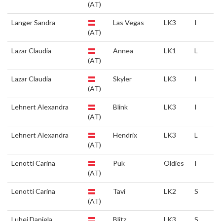
(AT)
Langer Sandra
Las Vegas
LK3
I
(AT)
Lazar Claudia
Annea
LK1
L
(AT)
Lazar Claudia
Skyler
LK3
I
(AT)
Lehnert Alexandra
Blink
LK3
I
(AT)
Lehnert Alexandra
Hendrix
LK3
L
(AT)
Lenotti Carina
Puk
Oldies
I
(AT)
Lenotti Carina
Tavi
LK2
S
(AT)
Lubei Daniela
Blitz
LK3
S