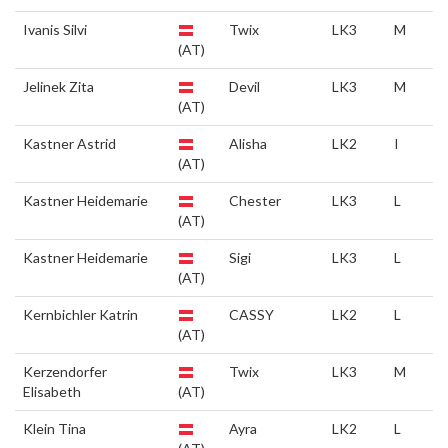
Ivanis Silvi
Twix
LK3
M
(AT)
Jelinek Zita
Devil
LK3
M
(AT)
Kastner Astrid
Alisha
LK2
I
(AT)
Kastner Heidemarie
Chester
LK3
L
(AT)
Kastner Heidemarie
Sigi
LK3
L
(AT)
Kernbichler Katrin
CASSY
LK2
L
(AT)
Kerzendorfer
Twix
LK3
M
Elisabeth
(AT)
Klein Tina
Ayra
LK2
L