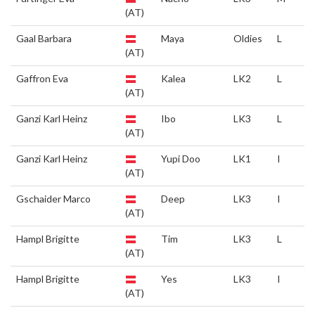
(AT)
Gaal Barbara
Maya
Oldies
L
(AT)
Gaffron Eva
Kalea
LK2
L
(AT)
Ganzi Karl Heinz
Ibo
LK3
L
(AT)
Ganzi Karl Heinz
Yupi Doo
LK1
I
(AT)
Gschaider Marco
Deep
LK3
I
(AT)
Hampl Brigitte
Tim
LK3
L
(AT)
Hampl Brigitte
Yes
LK3
I
(AT)