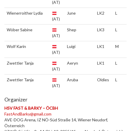
(AT)
Wienerroither Lydia
June
LK2
L
(AT)
Wöber Sabine
Shep
LK3
L
(AT)
Wolf Karin
Luigi
LK1
M
(AT)
Zwettler Tanja
Aeryn
LK1
L
(AT)
Zwettler Tanja
Aruba
Oldies
L
(AT)
Organizer
HSV FAST & BARKY – ÖCBH
FastAndBarky@gmail.com
AVE-DOG Arena, IZ NÖ-Süd Straße 14, Wiener Neudorf,
Österreich