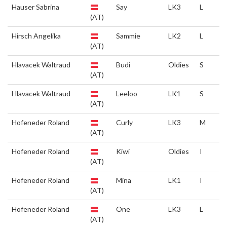
Hauser Sabrina
Say
LK3
L
(AT)
Hirsch Angelika
Sammie
LK2
L
(AT)
Hlavacek Waltraud
Budi
Oldies
S
(AT)
Hlavacek Waltraud
Leeloo
LK1
S
(AT)
Hofeneder Roland
Curly
LK3
M
(AT)
Hofeneder Roland
Kiwi
Oldies
I
(AT)
Hofeneder Roland
Mina
LK1
I
(AT)
Hofeneder Roland
One
LK3
L
(AT)