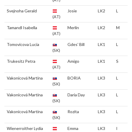
Svejnoha Gerald
Josie
LK2
L
(AT)
Tamandl Isabella
Merlin
LK2
M
(AT)
Tomovicova Lucia
Gdes' Bill
LK1
L
(SK)
Trukesitz Petra
Amigo
LK1
S
(AT)
Vakonicová Martina
BORIA
LK3
L
(SK)
Vakonicová Martina
Daria Day
LK3
L
(SK)
Vakonicová Martina
Rozita
LK3
L
(SK)
Wienerroither Lydia
Emma
LK3
I