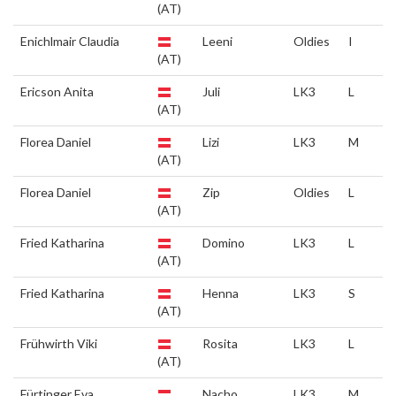
(AT)
Enichlmair Claudia
Leeni
Oldies
I
(AT)
Ericson Anita
Juli
LK3
L
(AT)
Florea Daniel
Lizi
LK3
M
(AT)
Florea Daniel
Zip
Oldies
L
(AT)
Fried Katharina
Domino
LK3
L
(AT)
Fried Katharina
Henna
LK3
S
(AT)
Frühwirth Viki
Rosita
LK3
L
(AT)
Fürtinger Eva
Nacho
LK3
M