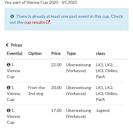
Yes, part of Vienna Cup 2025 - VC2025
There is already at least one past event in this cup. Check
out the
cup results
.
Prices
Event(s)
Option
Price
Type
class
1.
22,00
Überweisung
LK1, LK2,
Vienna
(Vorkasse)
LK3, Oldies,
Cup
ParA
1.
From the
20,00
Überweisung
LK1, LK2,
Vienna
2nd dog
(Vorkasse)
LK3, Oldies,
Cup
ParA
1.
17,00
Überweisung
Jugend
Vienna
(Vorkasse)
Cup