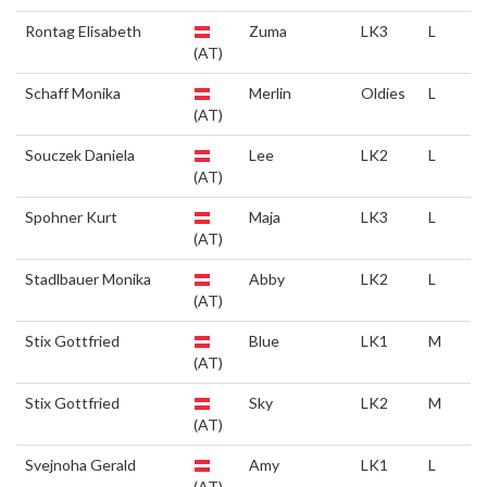
Rontag Elisabeth
Zuma
LK3
L
(AT)
Schaff Monika
Merlin
Oldies
L
(AT)
Souczek Daniela
Lee
LK2
L
(AT)
Spohner Kurt
Maja
LK3
L
(AT)
Stadlbauer Monika
Abby
LK2
L
(AT)
Stix Gottfried
Blue
LK1
M
(AT)
Stix Gottfried
Sky
LK2
M
(AT)
Svejnoha Gerald
Amy
LK1
L
(AT)