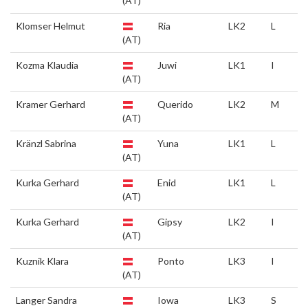
(AT)
Klomser Helmut
Ria
LK2
L
(AT)
Kozma Klaudia
Juwi
LK1
I
(AT)
Kramer Gerhard
Querido
LK2
M
(AT)
Kränzl Sabrina
Yuna
LK1
L
(AT)
Kurka Gerhard
Enid
LK1
L
(AT)
Kurka Gerhard
Gipsy
LK2
I
(AT)
Kuznik Klara
Ponto
LK3
I
(AT)
Langer Sandra
Iowa
LK3
S