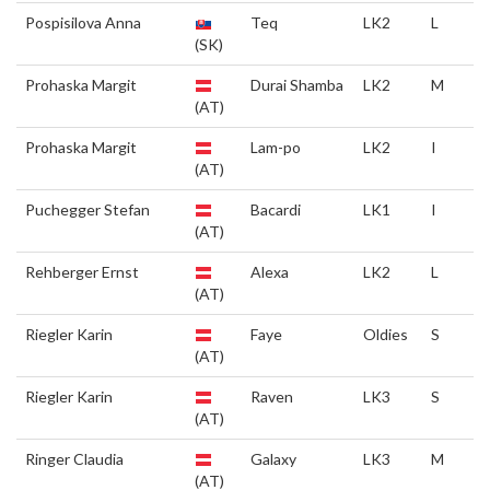
Pospisilova Anna
Teq
LK2
L
(SK)
Prohaska Margit
Durai Shamba
LK2
M
(AT)
Prohaska Margit
Lam-po
LK2
I
(AT)
Puchegger Stefan
Bacardi
LK1
I
(AT)
Rehberger Ernst
Alexa
LK2
L
(AT)
Riegler Karin
Faye
Oldies
S
(AT)
Riegler Karin
Raven
LK3
S
(AT)
Ringer Claudia
Galaxy
LK3
M
(AT)