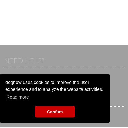
NEED HELP?
If you already have an account, please login.
Otherwise visit our help and contact center:
dognow uses cookies to improve the user
Go to the
help and contact center
experience and to analyze the website activities.
Read more
STAY CONNECTED
Confirm