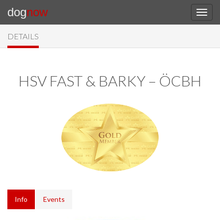
dog
now
DETAILS
HSV FAST & BARKY – ÖCBH
Info
Events