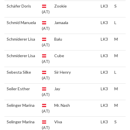
Schäfer Doris
Zookie
LK3
S
(AT)
Schmid Manuela
Jamaala
LK3
L
(AT)
Schmiderer Lisa
Balu
LK3
M
(AT)
Schmiderer Lisa
Cube
LK3
M
(AT)
Sebesta Silke
Sir Henry
LK3
L
(AT)
Seiler Esther
Jay
LK3
M
(AT)
Selinger Marina
Mr. Nash
LK3
M
(AT)
Selinger Marina
Viva
LK3
S
(AT)