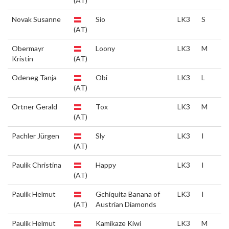
(AT)
Novak Susanne
Sio
LK3
S
(AT)
Obermayr
Loony
LK3
M
Kristin
(AT)
Odeneg Tanja
Obi
LK3
L
(AT)
Ortner Gerald
Tox
LK3
M
(AT)
Pachler Jürgen
Sly
LK3
I
(AT)
Paulik Christina
Happy
LK3
I
(AT)
Paulik Helmut
Gchiquita Banana of
LK3
I
(AT)
Austrian Diamonds
Paulik Helmut
Kamikaze Kiwi
LK3
M