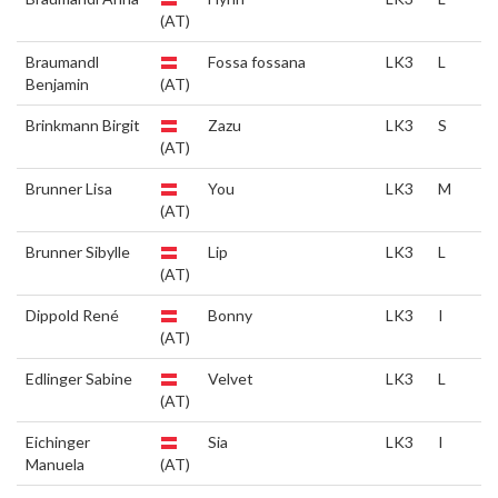
(AT)
Braumandl
Fossa fossana
LK3
L
Benjamin
(AT)
Brinkmann Birgit
Zazu
LK3
S
(AT)
Brunner Lisa
You
LK3
M
(AT)
Brunner Sibylle
Lip
LK3
L
(AT)
Dippold René
Bonny
LK3
I
(AT)
Edlinger Sabine
Velvet
LK3
L
(AT)
Eichinger
Sia
LK3
I
Manuela
(AT)