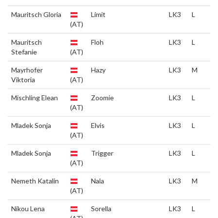
Mauritsch Gloria
Limit
LK3
L
(AT)
Mauritsch
Floh
LK3
L
Stefanie
(AT)
Mayrhofer
Hazy
LK3
M
Viktoria
(AT)
Mischling Elean
Zoomie
LK3
L
(AT)
Mladek Sonja
Elvis
LK3
L
(AT)
Mladek Sonja
Trigger
LK3
L
(AT)
Nemeth Katalin
Nala
LK3
M
(AT)
Nikou Lena
Sorella
LK3
L