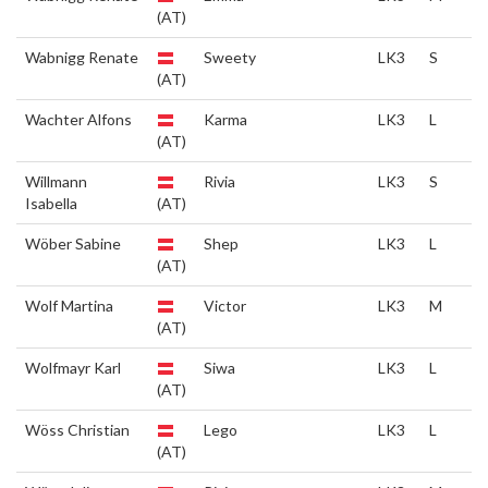
(AT)
Wabnigg Renate
Sweety
LK3
S
(AT)
Wachter Alfons
Karma
LK3
L
(AT)
Willmann
Rivia
LK3
S
Isabella
(AT)
Wöber Sabine
Shep
LK3
L
(AT)
Wolf Martina
Victor
LK3
M
(AT)
Wolfmayr Karl
Siwa
LK3
L
(AT)
Wöss Christian
Lego
LK3
L
(AT)