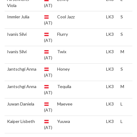
Viola
(AT)
Immler Julia
Cool Jazz
LK3
S
(AT)
Ivanis Silvi
Flurry
LK3
S
(AT)
Ivanis Silvi
Twix
LK3
M
(AT)
Jantschgi Anna
Honey
LK3
S
(AT)
Jantschgi Anna
Tequila
LK3
M
(AT)
Juwan Daniela
Maevee
LK3
L
(AT)
Kaiper Lisbeth
Yuuwa
LK3
L
(AT)