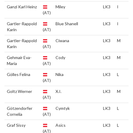
Ganzi Karl Heinz
Miley
LK3
I
(AT)
Gartler-Rappold
Blue Shanell
LK3
I
Karin
(AT)
Gartler-Rappold
Ciwana
LK3
M
Karin
(AT)
Gehmair Eva-
Cody
LK3
M
Maria
(AT)
Gölles Felina
Nika
LK3
L
(AT)
Goltz Werner
X.I.
LK3
M
(AT)
Götzendorfer
Cymtyk
LK3
L
Cornelia
(AT)
Graf Sissy
Asics
LK3
L
(AT)