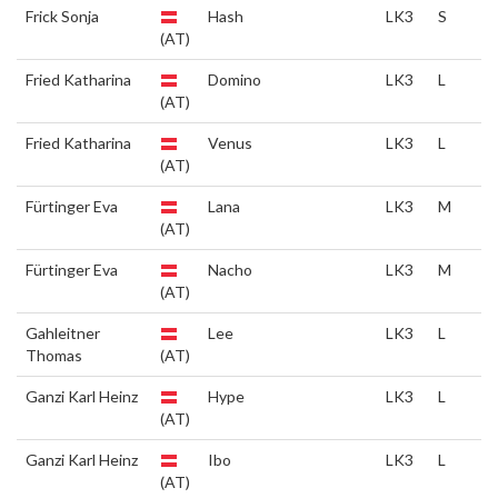
Frick Sonja
Hash
LK3
S
(AT)
Fried Katharina
Domino
LK3
L
(AT)
Fried Katharina
Venus
LK3
L
(AT)
Fürtinger Eva
Lana
LK3
M
(AT)
Fürtinger Eva
Nacho
LK3
M
(AT)
Gahleitner
Lee
LK3
L
Thomas
(AT)
Ganzi Karl Heinz
Hype
LK3
L
(AT)
Ganzi Karl Heinz
Ibo
LK3
L
(AT)