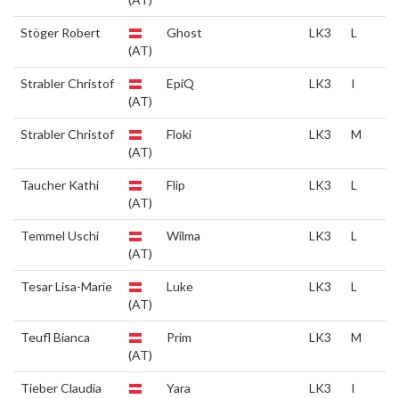
Stöger Robert
Ghost
LK3
L
(AT)
Strabler Christof
EpiQ
LK3
I
(AT)
Strabler Christof
Floki
LK3
M
(AT)
Taucher Kathi
Flip
LK3
L
(AT)
Temmel Uschi
Wilma
LK3
L
(AT)
Tesar Lisa-Marie
Luke
LK3
L
(AT)
Teufl Bianca
Prim
LK3
M
(AT)
Tieber Claudia
Yara
LK3
I