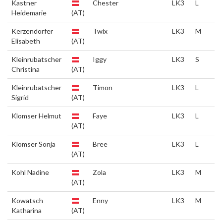
Kastner
Chester
LK3
L
Heidemarie
(AT)
Kerzendorfer
Twix
LK3
M
Elisabeth
(AT)
Kleinrubatscher
Iggy
LK3
S
Christina
(AT)
Kleinrubatscher
Timon
LK3
L
Sigrid
(AT)
Klomser Helmut
Faye
LK3
L
(AT)
Klomser Sonja
Bree
LK3
L
(AT)
Kohl Nadine
Zola
LK3
M
(AT)
Kowatsch
Enny
LK3
M
Katharina
(AT)