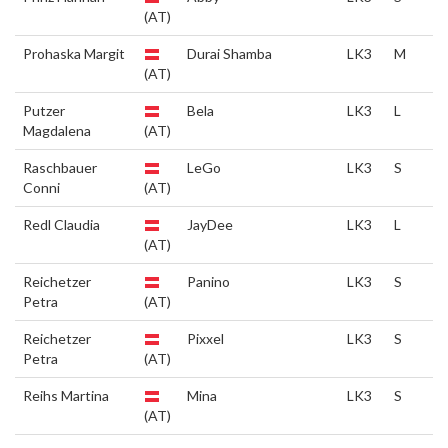
(AT)
Prohaska Margit
Durai Shamba
LK3
M
(AT)
Putzer
Bela
LK3
L
Magdalena
(AT)
Raschbauer
LeGo
LK3
S
Conni
(AT)
Redl Claudia
JayDee
LK3
L
(AT)
Reichetzer
Panino
LK3
S
Petra
(AT)
Reichetzer
Pixxel
LK3
S
Petra
(AT)
Reihs Martina
Mina
LK3
S
(AT)