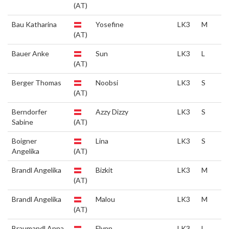
(AT)
Bau Katharina
Yosefine
LK3
M
(AT)
Bauer Anke
Sun
LK3
L
(AT)
Berger Thomas
Noobsi
LK3
S
(AT)
Berndorfer
Azzy Dizzy
LK3
S
Sabine
(AT)
Boigner
Lina
LK3
S
Angelika
(AT)
Brandl Angelika
Bizkit
LK3
M
(AT)
Brandl Angelika
Malou
LK3
M
(AT)
Braumandl Anna
Flynn
LK3
L