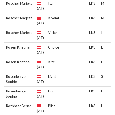
Roscher Marjeta
Ita
LK3
M
(AT)
Roscher Marjeta
Kiyomi
LK3
M
(AT)
Roscher Marjeta
Vicky
LK3
I
(AT)
Rosen Kristina
Choice
LK3
L
(AT)
Rosen Kristina
Kite
LK3
L
(AT)
Rosenberger
Light
LK3
S
Sophie
(AT)
Rosenberger
Livi
LK3
L
Sophie
(AT)
Rothhaar Bernd
Bliss
LK3
L
(AT)