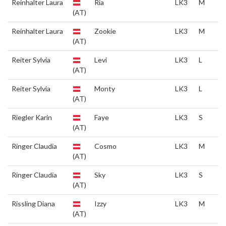
Reinhalter Laura
Ria
LK3
M
(AT)
Reinhalter Laura
Zookie
LK3
M
(AT)
Reiter Sylvia
Levi
LK3
L
(AT)
Reiter Sylvia
Monty
LK3
L
(AT)
Riegler Karin
Faye
LK3
S
(AT)
Ringer Claudia
Cosmo
LK3
M
(AT)
Ringer Claudia
Sky
LK3
S
(AT)
Rissling Diana
Izzy
LK3
M
(AT)