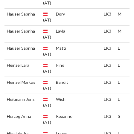
(AT)
Hauser Sabrina
Dory
LK3
M
(AT)
Hauser Sabrina
Layla
LK3
M
(AT)
Hauser Sabrina
Matti
LK3
L
(AT)
Heinzel Lara
Pino
LK3
L
(AT)
Heinzel Markus
Bandit
LK3
L
(AT)
Heitmann Jens
Wish
LK3
L
(AT)
Herzog Anna
Roxanne
LK3
S
(AT)
Hirschhofer
Lenny
LK3
L