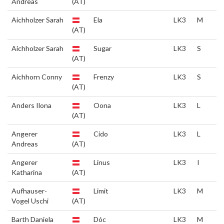
Andreas
(AT)
Aichholzer Sarah
Ela
LK3
M
(AT)
Aichholzer Sarah
Sugar
LK3
S
(AT)
Aichhorn Conny
Frenzy
LK3
S
(AT)
Anders Ilona
Oona
LK3
L
(AT)
Angerer
Cido
LK3
L
Andreas
(AT)
Angerer
Linus
LK3
I
Katharina
(AT)
Aufhauser-
Limit
LK3
M
Vogel Uschi
(AT)
Barth Daniela
Dóc
LK3
M