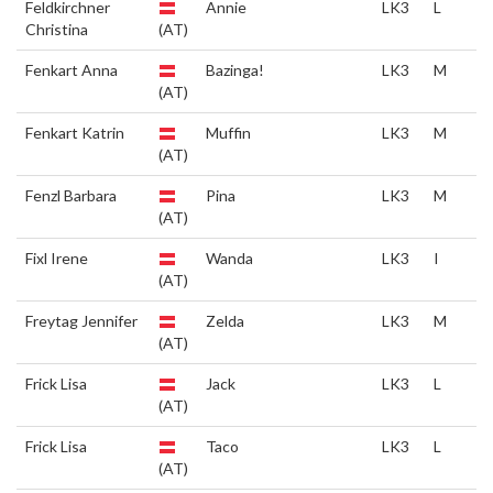
Feldkirchner
Annie
LK3
L
Christina
(AT)
Fenkart Anna
Bazinga!
LK3
M
(AT)
Fenkart Katrin
Muffin
LK3
M
(AT)
Fenzl Barbara
Pina
LK3
M
(AT)
Fixl Irene
Wanda
LK3
I
(AT)
Freytag Jennifer
Zelda
LK3
M
(AT)
Frick Lisa
Jack
LK3
L
(AT)
Frick Lisa
Taco
LK3
L
(AT)