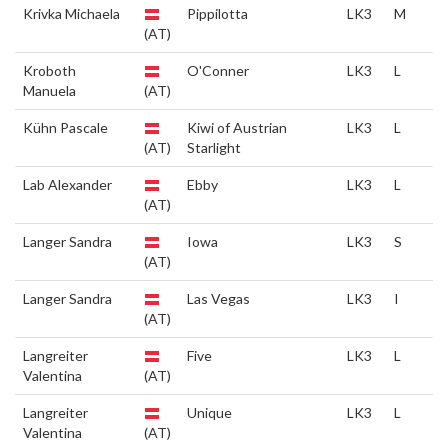
Krivka Michaela
Pippilotta
LK3
M
(AT)
Kroboth
O'Conner
LK3
L
Manuela
(AT)
Kühn Pascale
Kiwi of Austrian
LK3
L
(AT)
Starlight
Lab Alexander
Ebby
LK3
L
(AT)
Langer Sandra
Iowa
LK3
S
(AT)
Langer Sandra
Las Vegas
LK3
I
(AT)
Langreiter
Five
LK3
L
Valentina
(AT)
Langreiter
Unique
LK3
L
Valentina
(AT)