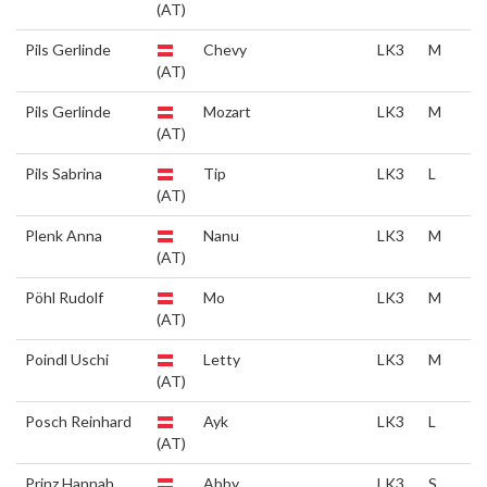
(AT)
Pils Gerlinde
Chevy
LK3
M
(AT)
Pils Gerlinde
Mozart
LK3
M
(AT)
Pils Sabrina
Tip
LK3
L
(AT)
Plenk Anna
Nanu
LK3
M
(AT)
Pöhl Rudolf
Mo
LK3
M
(AT)
Poindl Uschi
Letty
LK3
M
(AT)
Posch Reinhard
Ayk
LK3
L
(AT)
Prinz Hannah
Abby
LK3
S