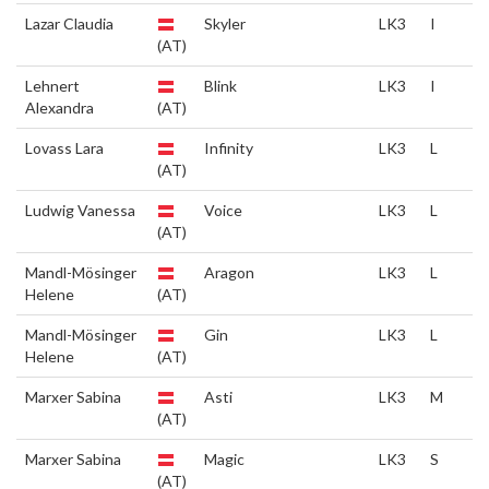
Lazar Claudia
Skyler
LK3
I
(AT)
Lehnert
Blink
LK3
I
Alexandra
(AT)
Lovass Lara
Infinity
LK3
L
(AT)
Ludwig Vanessa
Voice
LK3
L
(AT)
Mandl-Mösinger
Aragon
LK3
L
Helene
(AT)
Mandl-Mösinger
Gin
LK3
L
Helene
(AT)
Marxer Sabina
Asti
LK3
M
(AT)
Marxer Sabina
Magic
LK3
S
(AT)