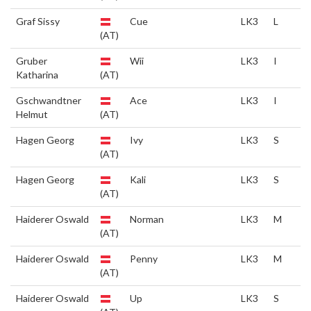
Graf Sissy
Cue
LK3
L
(AT)
Gruber
Wii
LK3
I
Katharina
(AT)
Gschwandtner
Ace
LK3
I
Helmut
(AT)
Hagen Georg
Ivy
LK3
S
(AT)
Hagen Georg
Kali
LK3
S
(AT)
Haiderer Oswald
Norman
LK3
M
(AT)
Haiderer Oswald
Penny
LK3
M
(AT)
Haiderer Oswald
Up
LK3
S