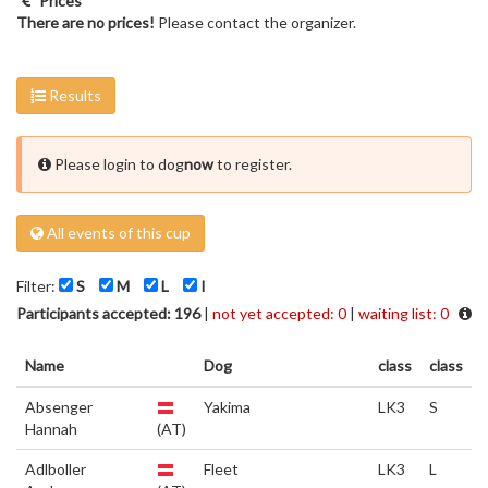
Prices
There are no prices!
Please contact the organizer.
Results
Please login to dog
now
to register.
All events of this cup
Filter:
S
M
L
I
Participants accepted: 196
|
not yet accepted: 0
|
waiting list: 0
Name
Dog
class
class
Absenger
Yakima
LK3
S
Hannah
(AT)
Adlboller
Fleet
LK3
L