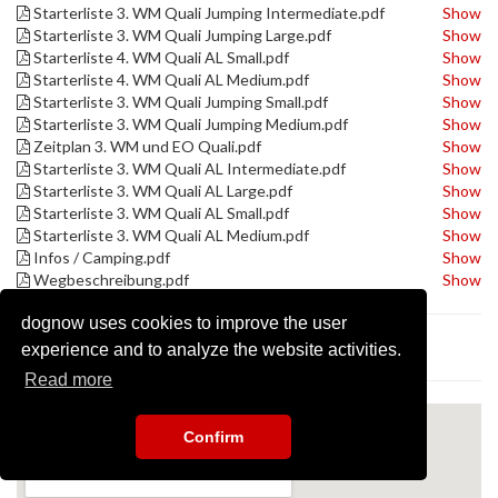
Starterliste 3. WM Quali Jumping Intermediate.pdf
Show
Starterliste 3. WM Quali Jumping Large.pdf
Show
Starterliste 4. WM Quali AL Small.pdf
Show
Starterliste 4. WM Quali AL Medium.pdf
Show
Starterliste 3. WM Quali Jumping Small.pdf
Show
Starterliste 3. WM Quali Jumping Medium.pdf
Show
Zeitplan 3. WM und EO Quali.pdf
Show
Starterliste 3. WM Quali AL Intermediate.pdf
Show
Starterliste 3. WM Quali AL Large.pdf
Show
Starterliste 3. WM Quali AL Small.pdf
Show
Starterliste 3. WM Quali AL Medium.pdf
Show
Infos / Camping.pdf
Show
Wegbeschreibung.pdf
Show
dognow uses cookies to improve the user
Map
experience and to analyze the website activities.
Read more
Confirm