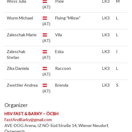
Wöss Julia
Pixie
LK3
M
(AT)
Wurm Michael
Flying "Milow"
LK3
L
(AT)
Zaleschak Marie
Vila
LK3
L
(AT)
Zaleschak
Eska
LK3
I
Stefan
(AT)
Zika Daniela
Raccoon
LK3
L
(AT)
Zwettler Andrea
Brenda
LK3
S
(AT)
Organizer
HSV FAST & BARKY – ÖCBH
FastAndBarky@gmail.com
AVE-DOG Arena, IZ NÖ-Süd Straße 14, Wiener Neudorf,
Österreich