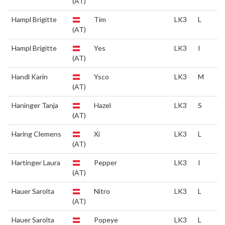
(AT)
Hampl Brigitte
Tim
LK3
L
(AT)
Hampl Brigitte
Yes
LK3
I
(AT)
Handl Karin
Ysco
LK3
M
(AT)
Haninger Tanja
Hazel
LK3
S
(AT)
Haring Clemens
Xi
LK3
L
(AT)
Hartinger Laura
Pepper
LK3
I
(AT)
Hauer Sarolta
Nitro
LK3
L
(AT)
Hauer Sarolta
Popeye
LK3
L