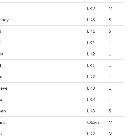
LK3
M
oney
LK3
S
s
LK1
S
i
LK1
L
ia
LK2
L
h
LK1
L
ro
LK2
L
eye
LK3
L
a
LK3
L
een
LK3
S
ana
Oldies
M
o
LK2
M