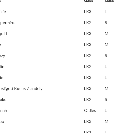
g
class
class
kie
LK3
L
permint
LK2
S
uiri
LK3
M
e
LK3
M
nzy
LK2
S
lin
LK2
L
ie
LK3
L
osligeti Kocos Zsindely
LK3
M
oko
LK2
S
nah
Oldies
L
ou
LK3
M
LK1
L