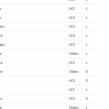
y
LK2
L
y
LK2
L
ley
LK2
L
ck
LK3
L
egro
LK2
L
a
Oldies
L
ta
LK2
L
io
Oldies
S
a
LK3
S
i
LK1
L
by
LK2
S
ie
Oldies
L