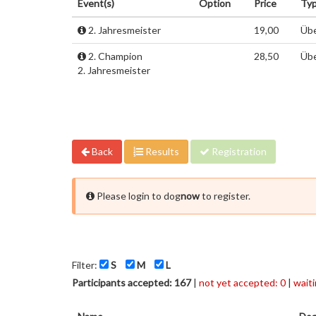
Event(s)
Option
Price
Ty
2. Jahresmeister
19,00
Übe
2. Champion
28,50
Übe
2. Jahresmeister
Back
Results
Registration
Please login to dog
now
to register.
Filter:
S
M
L
Participants accepted: 167
|
not yet accepted: 0
|
waiti