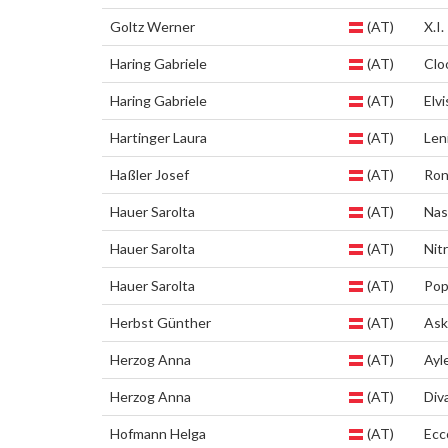
Goltz Werner
(AT)
X.I.
Haring Gabriele
(AT)
Clo
Haring Gabriele
(AT)
Elvi
Hartinger Laura
(AT)
Len
Haßler Josef
(AT)
Ron
Hauer Sarolta
(AT)
Nas
Hauer Sarolta
(AT)
Nit
Hauer Sarolta
(AT)
Pop
Herbst Günther
(AT)
Ask
Herzog Anna
(AT)
Ayl
Herzog Anna
(AT)
Div
Hofmann Helga
(AT)
Ecc