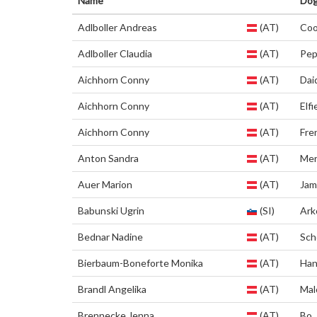
Name
Do
Adlboller Andreas
(AT)
Coo
Adlboller Claudia
(AT)
Pep
Aichhorn Conny
(AT)
Daiq
Aichhorn Conny
(AT)
Elfi
Aichhorn Conny
(AT)
Fre
Anton Sandra
(AT)
Mer
Auer Marion
(AT)
Jam
Babunski Ugrin
(SI)
Ark
Bednar Nadine
(AT)
Sch
Bierbaum-Boneforte Monika
(AT)
Han
Brandl Angelika
(AT)
Mal
Brennecke Jenna
(AT)
Bo