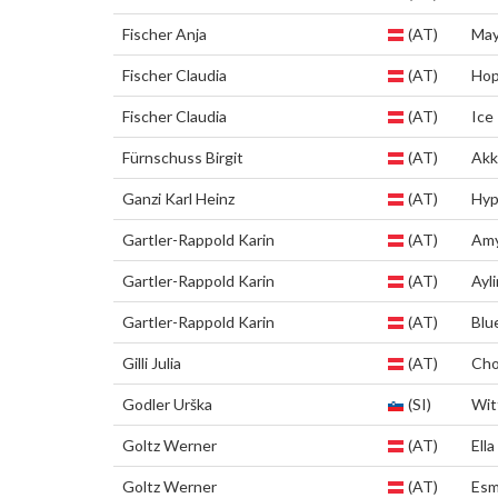
Fischer Anja
(AT)
Ma
Fischer Claudia
(AT)
Ho
Fischer Claudia
(AT)
Ice
Fürnschuss Birgit
(AT)
Akk
Ganzi Karl Heinz
(AT)
Hy
Gartler-Rappold Karin
(AT)
Am
Gartler-Rappold Karin
(AT)
Ayli
Gartler-Rappold Karin
(AT)
Blu
Gilli Julia
(AT)
Cho
Godler Urška
(SI)
Wit
Goltz Werner
(AT)
Ella
Goltz Werner
(AT)
Esm