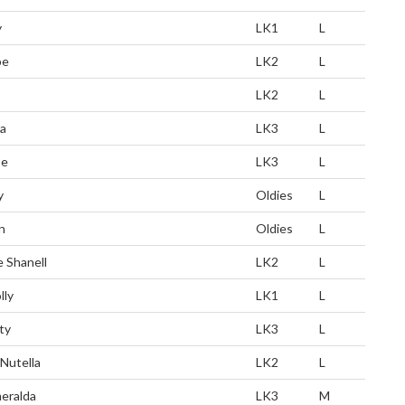
y
LK1
L
pe
LK2
L
LK2
L
a
LK3
L
pe
LK3
L
y
Oldies
L
n
Oldies
L
e Shanell
LK2
L
lly
LK1
L
ty
LK3
L
 Nutella
LK2
L
eralda
LK3
M