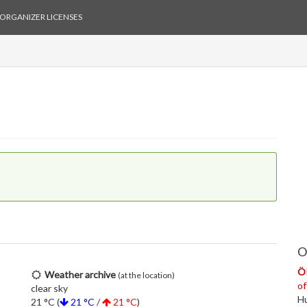
ORGANIZER LICENSES
O
ÖR
Weather archive
(at the location)
of
clear sky
Hu
21 °C (
21 °C
/
21 °C
)