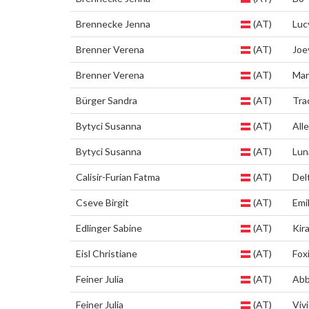
Brennecke Jenna
(AT)
Luc
Brenner Verena
(AT)
Joe
Brenner Verena
(AT)
Mar
Bürger Sandra
(AT)
Tra
Bytyci Susanna
(AT)
All
Bytyci Susanna
(AT)
Lun
Calisir-Furian Fatma
(AT)
Del
Cseve Birgit
(AT)
Emil
Edlinger Sabine
(AT)
Kir
Eisl Christiane
(AT)
Fox
Feiner Julia
(AT)
Ab
Feiner Julia
(AT)
Viv