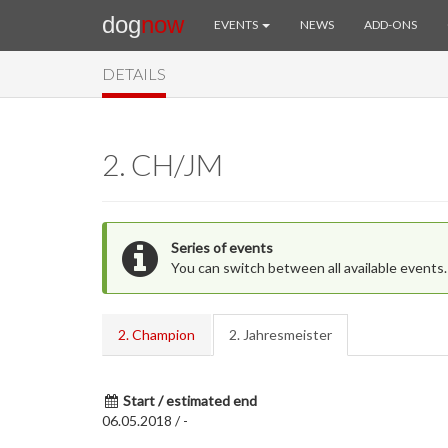
dog
now
EVENTS
NEWS
ADD-ONS
DETAILS
2. CH/JM
Series of events
You can switch between all available events.
2. Champion
2. Jahresmeister
Start / estimated end
06.05.2018 / -