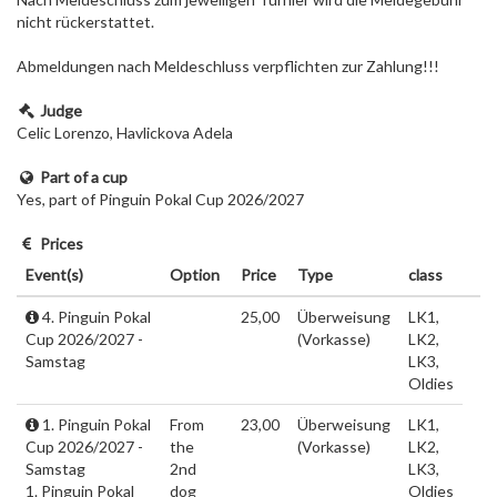
nicht rückerstattet.
Abmeldungen nach Meldeschluss verpflichten zur Zahlung!!!
Judge
Celic Lorenzo, Havlickova Adela
Part of a cup
Yes, part of Pinguin Pokal Cup 2026/2027
Prices
Event(s)
Option
Price
Type
class
4. Pinguin Pokal
25,00
Überweisung
LK1,
Cup 2026/2027 -
(Vorkasse)
LK2,
Samstag
LK3,
Oldies
1. Pinguin Pokal
From
23,00
Überweisung
LK1,
Cup 2026/2027 -
the
(Vorkasse)
LK2,
Samstag
2nd
LK3,
1. Pinguin Pokal
dog
Oldies