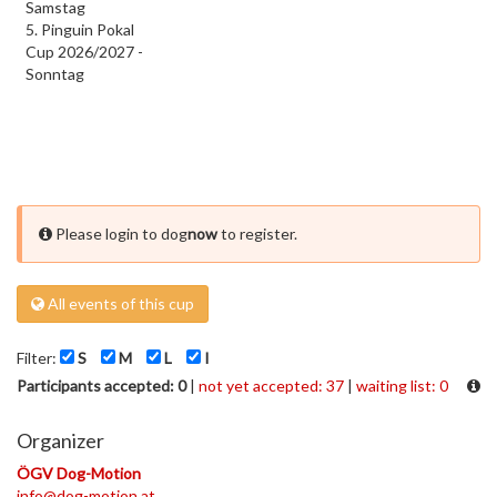
Samstag
5. Pinguin Pokal
Cup 2026/2027 -
Sonntag
Please login to dog
now
to register.
All events of this cup
Filter:
S
M
L
I
Participants accepted: 0
|
not yet accepted: 37
|
waiting list: 0
Organizer
ÖGV Dog-Motion
info@dog-motion.at