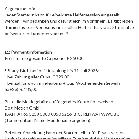
Allgemeine Info:
Jeder StarterIn kann für eine kurze Helfersession eingeteilt
werden - wir bedanken uns dafür gleich im Vorhinein! Es gibt jeden
Turniertag eine Verlosung unter allen Helfern für gratis Startplätze
bei weiteren Turnieren von uns ?
Payment information
Preis für die gesamte Cupserie: € 250,00
!!!Early-Bird-Tarif bei Einzahlung bis 31. Juli 2026:
_ bei Zahlung aller Cups: € 229,00
_ bei Zahlung von mindestens 4 Cup-Wochenenden (jeweils
Sa+So): € 185,00
Bitte die Meldegebühr auf folgendes Konto überweisen:
Dog-Motion GmbH,
IBAN: AT65 3258 5000 0850 5216, BIC: RLNWATWWOBG
(Turnierdatum, Name, Hundename angeben)
Bei einer Abmeldung kann der Starter selbst für Ersatz sorgen.
Nach Meldeschluss zum jeweiligen Turnier wird die Meldegebühr