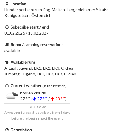
Location
Hundesportzentrum Dog-Motion, Langenlebarner Straße,
Königstetten, Österreich
Subscribe start / end
01.02.2026 / 13.02.2027
Room / camping reservations
available
Available runs
A-Lauf: Jugend, LK1, LK2, LK3, Oldies
Jumping: Jugend, LK1, LK2, LK3, Oldies
Current weather
(at the location)
broken clouds
27 °C (
27 °C
/
28 °C
)
Data: 08:36
A weather forecast is available from 5 days
before the beginning of the event.
Description