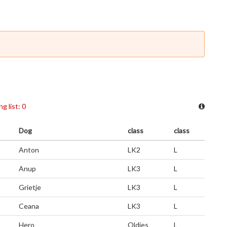
ng list: 0
Dog
class
class
Anton
LK2
L
Anup
LK3
L
Grietje
LK3
L
Ceana
LK3
L
Hero
Oldies
L