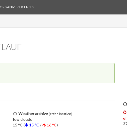
ORGANIZER LICENSES
TLAUF
O
Ö
Weather archive
(at the location)
of
few clouds
37
15 °C (
15 °C
/
16 °C
)