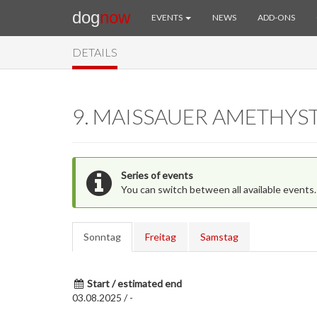
dog
now
EVENTS
NEWS
ADD-ONS
DETAILS
9. MAISSAUER AMETHYS
Series of events
You can switch between all available events.
Sonntag
Freitag
Samstag
Start / estimated end
03.08.2025 / -