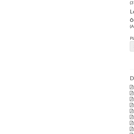
(3
L
ÖR
(A
Pl
D