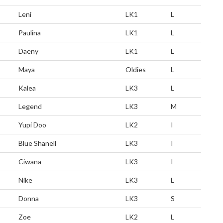
Leni
LK1
L
Paulina
LK1
L
Daeny
LK1
L
Maya
Oldies
L
Kalea
LK3
L
Legend
LK3
M
Yupi Doo
LK2
I
Blue Shanell
LK3
I
Ciwana
LK3
I
Nike
LK3
L
Donna
LK3
S
Zoe
LK2
L