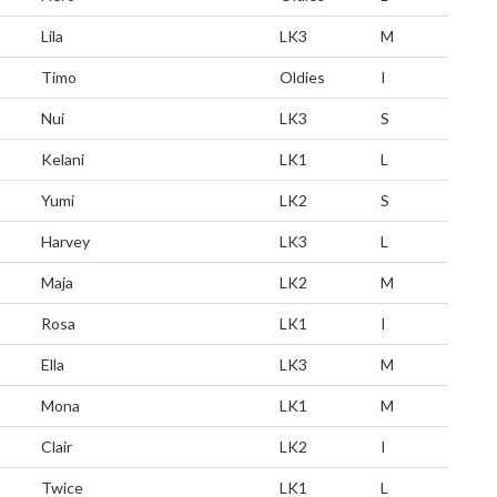
Lila
LK3
M
Timo
Oldies
I
Nui
LK3
S
Kelani
LK1
L
Yumi
LK2
S
Harvey
LK3
L
Maja
LK2
M
Rosa
LK1
I
Ella
LK3
M
Mona
LK1
M
Clair
LK2
I
Twice
LK1
L