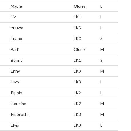
Maple
Oldies
L
Liv
LK1
L
Yuuwa
LK3
L
Enano
LK3
S
Bärli
Oldies
M
Benny
LK1
S
Enny
LK3
M
Lucy
LK3
L
Pippin
LK2
L
Hermine
LK2
M
Pippilotta
LK3
M
Elvis
LK3
L