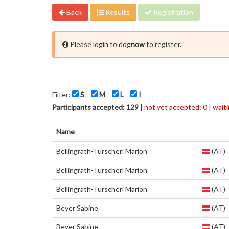
Back
Results
Registration
Please login to dog
now
to register.
Filter:
S
M
L
I
Participants accepted: 129
|
not yet accepted: 0
|
waiti
Name
Bellingrath-Türscherl Marion
(AT)
Bellingrath-Türscherl Marion
(AT)
Bellingrath-Türscherl Marion
(AT)
Beyer Sabine
(AT)
Beyer Sabine
(AT)