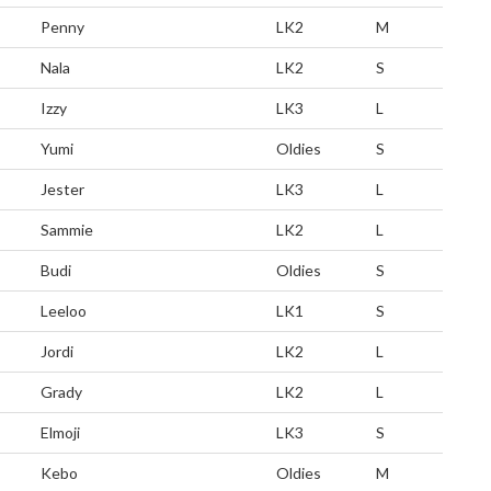
Penny
LK2
M
Nala
LK2
S
Izzy
LK3
L
Yumi
Oldies
S
Jester
LK3
L
Sammie
LK2
L
Budi
Oldies
S
Leeloo
LK1
S
Jordi
LK2
L
Grady
LK2
L
Elmoji
LK3
S
Kebo
Oldies
M