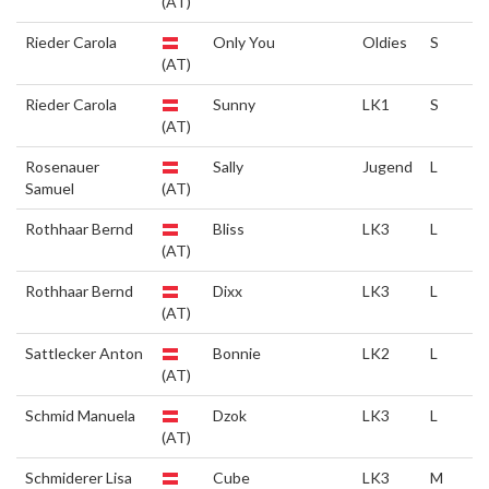
(AT)
Rieder Carola
Only You
Oldies
S
(AT)
Rieder Carola
Sunny
LK1
S
(AT)
Rosenauer
Sally
Jugend
L
Samuel
(AT)
Rothhaar Bernd
Bliss
LK3
L
(AT)
Rothhaar Bernd
Dixx
LK3
L
(AT)
Sattlecker Anton
Bonnie
LK2
L
(AT)
Schmid Manuela
Dzok
LK3
L
(AT)
Schmiderer Lisa
Cube
LK3
M