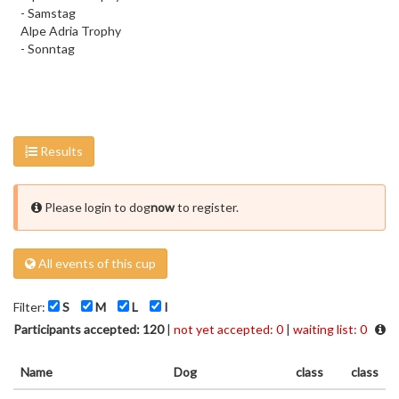
- Samstag
Alpe Adria Trophy
- Sonntag
Results
Please login to dog
now
to register.
All events of this cup
Filter:
S
M
L
I
Participants accepted: 120
|
not yet accepted: 0
|
waiting list: 0
Name
Dog
class
class