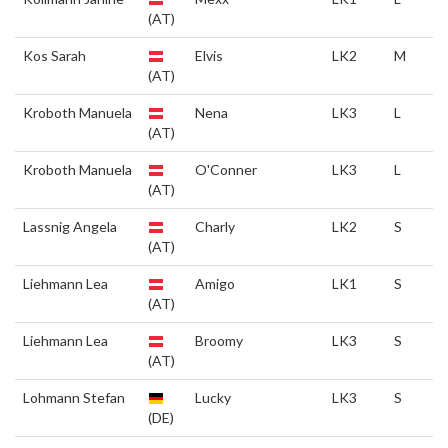
(AT)
Kos Sarah
Elvis
LK2
M
(AT)
Kroboth Manuela
Nena
LK3
L
(AT)
Kroboth Manuela
O'Conner
LK3
L
(AT)
Lassnig Angela
Charly
LK2
S
(AT)
Liehmann Lea
Amigo
LK1
S
(AT)
Liehmann Lea
Broomy
LK3
S
(AT)
Lohmann Stefan
Lucky
LK3
S
(DE)