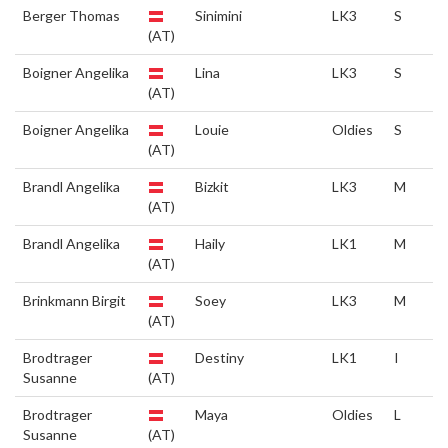
Berger Thomas
Sinimini
LK3
S
(AT)
Boigner Angelika
Lina
LK3
S
(AT)
Boigner Angelika
Louie
Oldies
S
(AT)
Brandl Angelika
Bizkit
LK3
M
(AT)
Brandl Angelika
Haily
LK1
M
(AT)
Brinkmann Birgit
Soey
LK3
M
(AT)
Brodtrager
Destiny
LK1
I
Susanne
(AT)
Brodtrager
Maya
Oldies
L
Susanne
(AT)