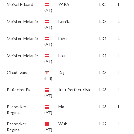
Meisel Eduard
YARA
LK3
I
(AT)
Meisterl Melanie
Bonita
LK3
L
(AT)
Meisterl Melanie
Echo
LK1
L
(AT)
Meisterl Melanie
Lou
LK1
L
(AT)
Obad Ivana
Kaj
LK3
L
(HR)
Paßecker Pia
Just Perfect Ylvie
LK3
L
(AT)
Passecker
Mo
LK3
I
Regina
(AT)
Passecker
Wuk
LK2
L
Regina
(AT)