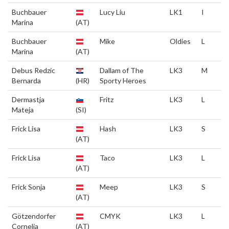
Buchbauer
Lucy Liu
LK1
I
Marina
(AT)
Buchbauer
Mike
Oldies
L
Marina
(AT)
Debus Redzic
Dallam of The
LK3
M
Bernarda
(HR)
Sporty Heroes
Dermastja
Fritz
LK3
L
Mateja
(SI)
Frick Lisa
Hash
LK3
S
(AT)
Frick Lisa
Taco
LK3
L
(AT)
Frick Sonja
Meep
LK3
S
(AT)
Götzendorfer
CMYK
LK3
L
Cornelia
(AT)