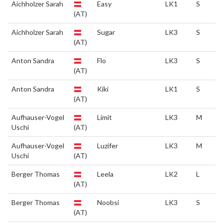
Aichholzer Sarah
Easy
LK1
S
(AT)
Aichholzer Sarah
Sugar
LK3
S
(AT)
Anton Sandra
Flo
LK3
S
(AT)
Anton Sandra
Kiki
LK1
S
(AT)
Aufhauser-Vogel
Limit
LK3
M
Uschi
(AT)
Aufhauser-Vogel
Luzifer
LK3
M
Uschi
(AT)
Berger Thomas
Leela
LK2
L
(AT)
Berger Thomas
Noobsi
LK3
S
(AT)