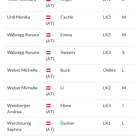
(AT)
Urdl Monika
Castle
LK3
M
(AT)
Wabnigg Renate
Emma
LK3
M
(AT)
Wabnigg Renate
Sweety
LK3
S
(AT)
Weber Michelle
Buck
Oldies
L
(AT)
Weber Michelle
Li
LK2
M
(AT)
Weinberger
Fibee
LK3
I
Andrea
(AT)
Werchounig
Dasher
LK1
L
Saphira
(AT)