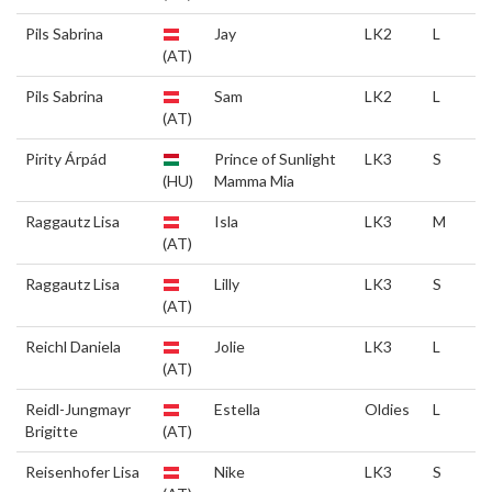
Pils Sabrina
Jay
LK2
L
(AT)
Pils Sabrina
Sam
LK2
L
(AT)
Pirity Árpád
Prince of Sunlight
LK3
S
(HU)
Mamma Mia
Raggautz Lisa
Isla
LK3
M
(AT)
Raggautz Lisa
Lilly
LK3
S
(AT)
Reichl Daniela
Jolie
LK3
L
(AT)
Reidl-Jungmayr
Estella
Oldies
L
Brigitte
(AT)
Reisenhofer Lisa
Nike
LK3
S