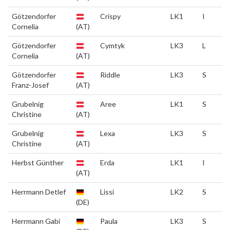
Götzendorfer
Crispy
LK1
I
Cornelia
(AT)
Götzendorfer
Cymtyk
LK3
L
Cornelia
(AT)
Götzendorfer
Riddle
LK3
S
Franz-Josef
(AT)
Grubelnig
Aree
LK1
S
Christine
(AT)
Grubelnig
Lexa
LK3
S
Christine
(AT)
Herbst Günther
Erda
LK1
I
(AT)
Herrmann Detlef
Lissi
LK2
S
(DE)
Herrmann Gabi
Paula
LK3
S