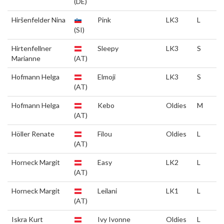
(DE)
Hiršenfelder Nina
Pink
LK3
L
(SI)
Hirtenfellner
Sleepy
LK3
S
Marianne
(AT)
Hofmann Helga
Elmoji
LK3
S
(AT)
Hofmann Helga
Kebo
Oldies
M
(AT)
Höller Renate
Filou
Oldies
L
(AT)
Horneck Margit
Easy
LK2
L
(AT)
Horneck Margit
Leilani
LK1
L
(AT)
Iskra Kurt
Ivy Ivonne
Oldies
L