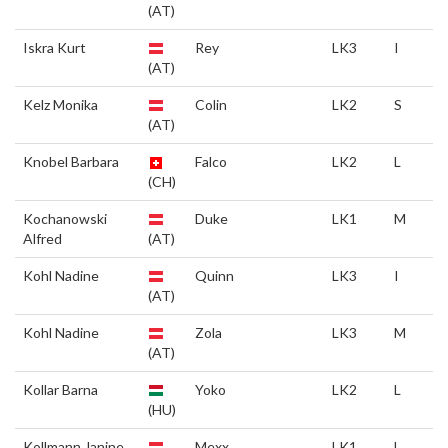
(AT)
Iskra Kurt
Rey
LK3
I
(AT)
Kelz Monika
Colin
LK2
S
(AT)
Knobel Barbara
Falco
LK2
L
(CH)
Kochanowski
Duke
LK1
M
Alfred
(AT)
Kohl Nadine
Quinn
LK3
I
(AT)
Kohl Nadine
Zola
LK3
M
(AT)
Kollar Barna
Yoko
LK2
L
(HU)
Kollmann Janine
Mexx
LK1
L