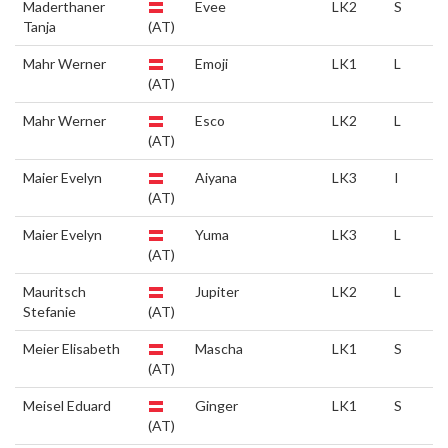
Maderthaner
Evee
LK2
S
Tanja
(AT)
Mahr Werner
Emoji
LK1
L
(AT)
Mahr Werner
Esco
LK2
L
(AT)
Maier Evelyn
Aiyana
LK3
I
(AT)
Maier Evelyn
Yuma
LK3
L
(AT)
Mauritsch
Jupiter
LK2
L
Stefanie
(AT)
Meier Elisabeth
Mascha
LK1
S
(AT)
Meisel Eduard
Ginger
LK1
S
(AT)