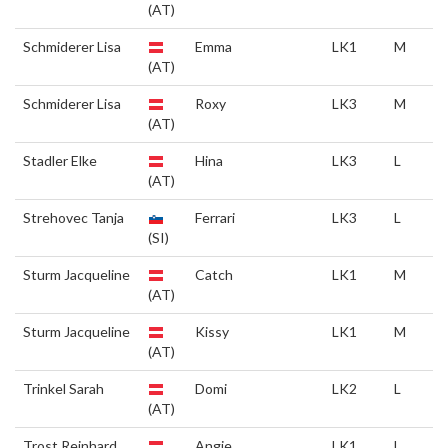
(AT)
Schmiderer Lisa
Emma
LK1
M
(AT)
Schmiderer Lisa
Roxy
LK3
M
(AT)
Stadler Elke
Hina
LK3
L
(AT)
Strehovec Tanja
Ferrari
LK3
L
(SI)
Sturm Jacqueline
Catch
LK1
M
(AT)
Sturm Jacqueline
Kissy
LK1
M
(AT)
Trinkel Sarah
Domi
LK2
L
(AT)
Trost Reinhard
Angie
LK1
L