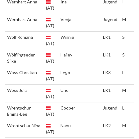
Wernhart Anna
Ina
Jugend
I
(AT)
Wernhart Anna
Venja
Jugend
M
(AT)
Wolf Romana
Winnie
LK1
S
(AT)
Wölflingseder
Hailey
LK1
S
Silke
(AT)
Wöss Christian
Lego
LK3
L
(AT)
Wöss Julia
Uno
LK1
M
(AT)
Wrentschur
Cooper
Jugend
L
Emma-Lee
(AT)
Wrentschur Nina
Nanu
LK2
M
(AT)