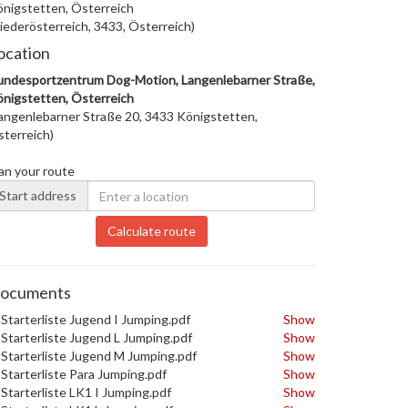
nigstetten, Österreich
iederösterreich, 3433, Österreich)
ocation
ndesportzentrum Dog-Motion, Langenlebarner Straße,
nigstetten, Österreich
angenlebarner Straße 20, 3433 Königstetten,
terreich)
an your route
Start address
Calculate route
ocuments
Starterliste Jugend I Jumping.pdf
Show
Starterliste Jugend L Jumping.pdf
Show
Starterliste Jugend M Jumping.pdf
Show
Starterliste Para Jumping.pdf
Show
Starterliste LK1 I Jumping.pdf
Show