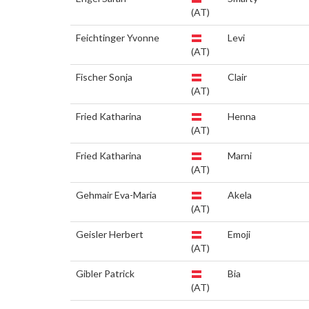
(AT)
Feichtinger Yvonne
Levi
(AT)
Fischer Sonja
Clair
(AT)
Fried Katharina
Henna
(AT)
Fried Katharina
Marni
(AT)
Gehmair Eva-Maria
Akela
(AT)
Geisler Herbert
Emoji
(AT)
Gibler Patrick
Bia
(AT)