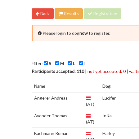
Back
Results
Registration
Please login to dog
now
to register.
Filter:
S
M
L
I
Participants accepted: 110
|
not yet accepted: 0
|
waiti
Name
Dog
Angerer Andreas
Lucifer
(AT)
Avender Thomas
InKa
(AT)
Bachmann Roman
Harley