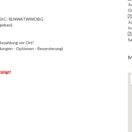
Ju
O
216 BIC: RLNWATWWOBG
Ju
ngeben)
In
S
Bezahlung vor Ort!
ngen - Optionen - Reservierung)
M
ätigt!