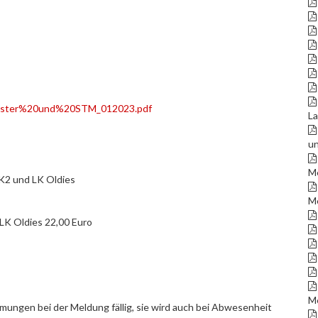
eMeister%20und%20STM_012023.pdf
La
un
M
K2 und LK Oldies
Me
 LK Oldies 22,00 Euro
M
ngen bei der Meldung fällig, sie wird auch bei Abwesenheit