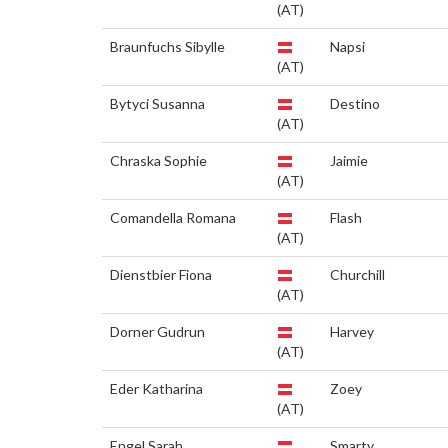
(AT)
Braunfuchs Sibylle
Napsi
(AT)
Bytyci Susanna
Destino
(AT)
Chraska Sophie
Jaimie
(AT)
Comandella Romana
Flash
(AT)
Dienstbier Fiona
Churchill
(AT)
Dorner Gudrun
Harvey
(AT)
Eder Katharina
Zoey
(AT)
Engel Sarah
Smarty