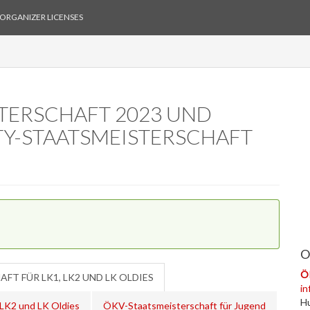
ORGANIZER LICENSES
TERSCHAFT 2023 UND
TY-STAATSMEISTERSCHAFT
O
Ö
T FÜR LK1, LK2 UND LK OLDIES
in
H
 LK2 und LK Oldies
ÖKV-Staatsmeisterschaft für Jugend