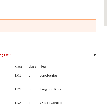
ng list: 0
class
class
Team
LK1
L
Juneberries
LK1
S
Lang und Kurz
LK2
I
Out of Control