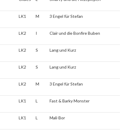
LK1
M
3 Engel für Stefan
LK2
I
Clair und die Bonfire Buben
LK2
S
Lang und Kurz
LK2
S
Lang und Kurz
LK2
M
3 Engel für Stefan
LK1
L
Fast & Barky Monster
LK1
L
Mali-Bor