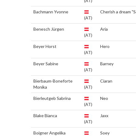
(AT)
Bachmann Yvonne
Cherish a dream "Sa
(AT)
Benesch Jürgen
Aria
(AT)
Beyer Horst
Hero
(AT)
Beyer Sabine
Barney
(AT)
Bierbaum-Boneforte
Ciaran
Monika
(AT)
Bierleutgeb Sabrina
Neo
(AT)
Blake Bianca
Jaxx
(AT)
Boigner Angelika
Soey