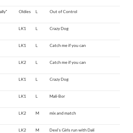
lly"
Oldies
L
Out of Control
LK1
L
Crazy Dog
LK1
L
Catch me if you can
LK2
L
Catch me if you can
LK1
L
Crazy Dog
LK1
L
Mali-Bor
LK2
M
mix and match
LK2
M
Dexi‘s Girls run with Dali