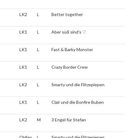
LK2
L
Better together
LK1
L
Aber süß sind's ♡
LK1
L
Fast & Barky Monster
LK1
L
Crazy Border Crew
LK2
L
Smarty und die Flitzepiepen
LK1
L
Clair und die Bonfire Buben
LK2
M
3 Engel für Stefan
Oldies
L
Smarty und die Flitzepiepen