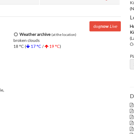
Kö
(N
L
dog
now
Live
Hu
Kö
Weather archive
(at the location)
(L
broken clouds
Ös
18 °C (
17 °C
/
19 °C
)
Pl
ße,
D