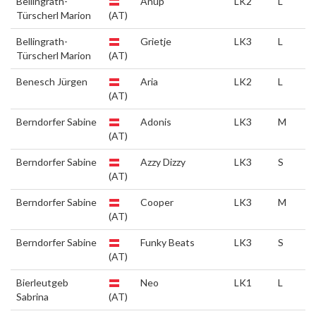
Bellingrath-
Anup
LK2
L
Türscherl Marion
(AT)
Bellingrath-
Grietje
LK3
L
Türscherl Marion
(AT)
Benesch Jürgen
Aria
LK2
L
(AT)
Berndorfer Sabine
Adonis
LK3
M
(AT)
Berndorfer Sabine
Azzy Dizzy
LK3
S
(AT)
Berndorfer Sabine
Cooper
LK3
M
(AT)
Berndorfer Sabine
Funky Beats
LK3
S
(AT)
Bierleutgeb
Neo
LK1
L
Sabrina
(AT)