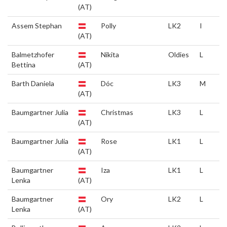
(AT)
Assem Stephan
Polly
LK2
I
(AT)
Balmetzhofer
Nikita
Oldies
L
Bettina
(AT)
Barth Daniela
Dóc
LK3
M
(AT)
Baumgartner Julia
Christmas
LK3
L
(AT)
Baumgartner Julia
Rose
LK1
L
(AT)
Baumgartner
Iza
LK1
L
Lenka
(AT)
Baumgartner
Ory
LK2
L
Lenka
(AT)