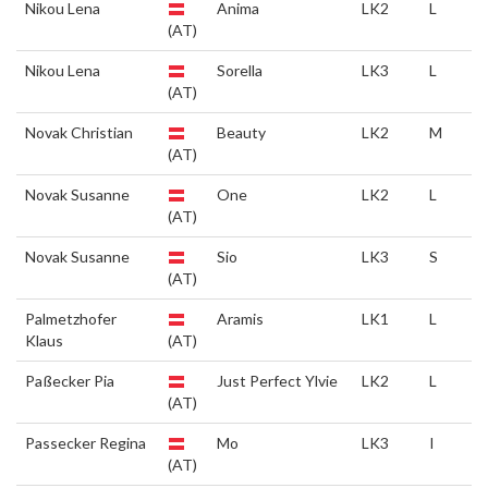
Nikou Lena
Anima
LK2
L
(AT)
Nikou Lena
Sorella
LK3
L
(AT)
Novak Christian
Beauty
LK2
M
(AT)
Novak Susanne
One
LK2
L
(AT)
Novak Susanne
Sio
LK3
S
(AT)
Palmetzhofer
Aramis
LK1
L
Klaus
(AT)
Paßecker Pia
Just Perfect Ylvie
LK2
L
(AT)
Passecker Regina
Mo
LK3
I
(AT)