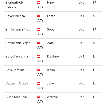
Bierleutgeb
Nino
LK3
M
Sabrina
(AT)
Boyer Alessa
Lotte
LK1
S
(AT)
Brinkmann Birgit
Soey
LK3
M
(AT)
Brinkmann Birgit
Zazu
LK3
S
(AT)
Bytyci Susanna
Destino
LK1
L
(AT)
Cais Carolina
Koko
LK1
L
(AT)
Capiaghi Grazia
Joko
LK3
L
(AT)
Curin Manuela
Atomic
LK3
L
(AT)