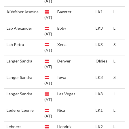
(AT)
Kühfaber Jasmina
Baxxter
LK1
L
(AT)
Lab Alexander
Ebby
LK3
L
(AT)
Lab Petra
Xena
LK3
S
(AT)
Langer Sandra
Denver
Oldies
L
(AT)
Langer Sandra
Iowa
LK3
S
(AT)
Langer Sandra
Las Vegas
LK3
I
(AT)
Lederer Leonie
Nica
LK1
L
(AT)
Lehnert
Hendrix
LK2
L