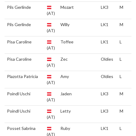
Pils Gerlinde
Mozart
LK3
M
(AT)
Pils Gerlinde
Willy
LK1
M
(AT)
Pisa Caroline
Toffee
LK1
L
(AT)
Pisa Caroline
Zec
Oldies
L
(AT)
Plazotta Patricia
Amy
Oldies
L
(AT)
Poindl Uschi
Jaden
LK3
M
(AT)
Poindl Uschi
Letty
LK3
M
(AT)
Posset Sabrina
Ruby
LK1
L
(AT)