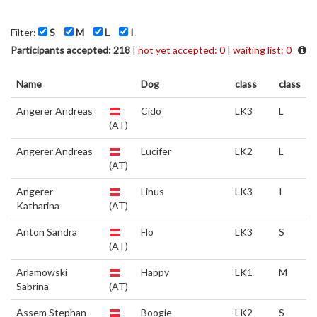
Filter:
S
M
L
I
Participants accepted: 218
|
not yet accepted: 0
|
waiting list: 0
Name
Dog
class
class
Angerer Andreas
Cido
LK3
L
(AT)
Angerer Andreas
Lucifer
LK2
L
(AT)
Angerer
Linus
LK3
I
Katharina
(AT)
Anton Sandra
Flo
LK3
S
(AT)
Arlamowski
Happy
LK1
M
Sabrina
(AT)
Assem Stephan
Boogie
LK2
S