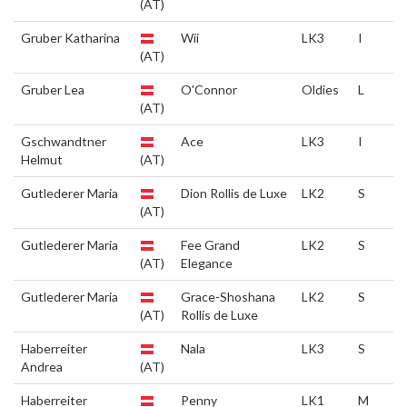
(AT)
Gruber Katharina
Wii
LK3
I
(AT)
Gruber Lea
O'Connor
Oldies
L
(AT)
Gschwandtner
Ace
LK3
I
Helmut
(AT)
Gutlederer Maria
Dion Rollis de Luxe
LK2
S
(AT)
Gutlederer Maria
Fee Grand
LK2
S
(AT)
Elegance
Gutlederer Maria
Grace-Shoshana
LK2
S
(AT)
Rollis de Luxe
Haberreiter
Nala
LK3
S
Andrea
(AT)
Haberreiter
Penny
LK1
M