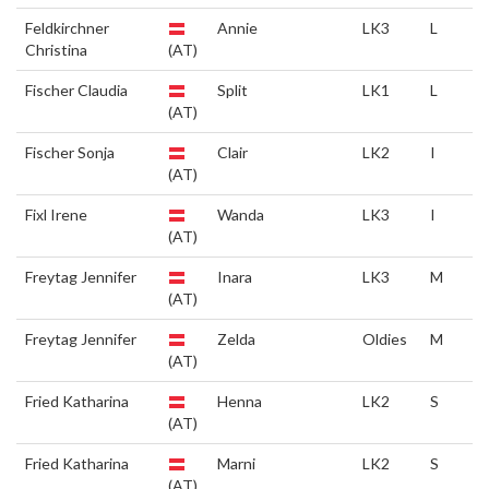
Feldkirchner
Annie
LK3
L
Christina
(AT)
Fischer Claudia
Split
LK1
L
(AT)
Fischer Sonja
Clair
LK2
I
(AT)
Fixl Irene
Wanda
LK3
I
(AT)
Freytag Jennifer
Inara
LK3
M
(AT)
Freytag Jennifer
Zelda
Oldies
M
(AT)
Fried Katharina
Henna
LK2
S
(AT)
Fried Katharina
Marni
LK2
S
(AT)