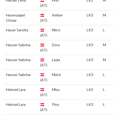
Harder Lena
Finn
LK2
M
(AT)
Hasenzagel
Amber
LK3
M
Otmar
(AT)
Hauer Sarolta
Nitro
LK3
L
(AT)
Hauser Sabrina
Dory
LK3
M
(AT)
Hauser Sabrina
Layla
LK3
M
(AT)
Hauser Sabrina
Matti
LK3
L
(AT)
Heinzel Lara
Miyu
LK2
L
(AT)
Heinzel Lara
Pino
LK3
L
(AT)