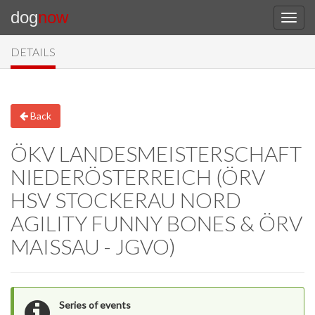
dog
now
DETAILS
Back
ÖKV LANDESMEISTERSCHAFT
NIEDERÖSTERREICH (ÖRV
HSV STOCKERAU NORD
AGILITY FUNNY BONES & ÖRV
MAISSAU - JGVO)
Series of events