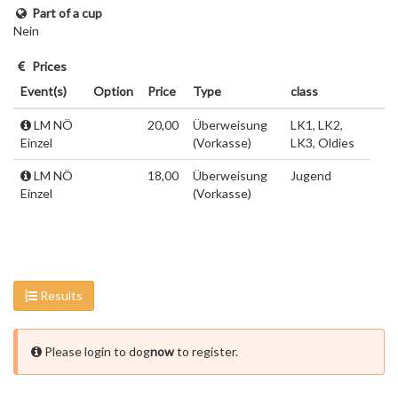
Part of a cup
Nein
Prices
Event(s)
Option
Price
Type
class
LM NÖ
20,00
Überweisung
LK1, LK2,
Einzel
(Vorkasse)
LK3, Oldies
LM NÖ
18,00
Überweisung
Jugend
Einzel
(Vorkasse)
Results
Please login to dog
now
to register.