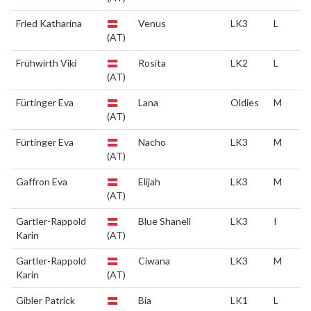
Fried Katharina
Venus
LK3
L
(AT)
Frühwirth Viki
Rosita
LK2
L
(AT)
Fürtinger Eva
Lana
Oldies
M
(AT)
Fürtinger Eva
Nacho
LK3
M
(AT)
Gaffron Eva
Elijah
LK3
M
(AT)
Gartler-Rappold
Blue Shanell
LK3
I
Karin
(AT)
Gartler-Rappold
Ciwana
LK3
M
Karin
(AT)
Gibler Patrick
Bia
LK1
L