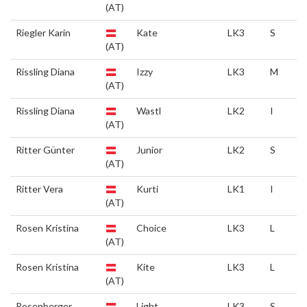
(AT)
Riegler Karin
Kate
LK3
S
(AT)
Rissling Diana
Izzy
LK3
M
(AT)
Rissling Diana
Wastl
LK2
I
(AT)
Ritter Günter
Junior
LK2
S
(AT)
Ritter Vera
Kurti
LK1
I
(AT)
Rosen Kristina
Choice
LK3
L
(AT)
Rosen Kristina
Kite
LK3
L
(AT)
Rosenberger
Light
LK3
S