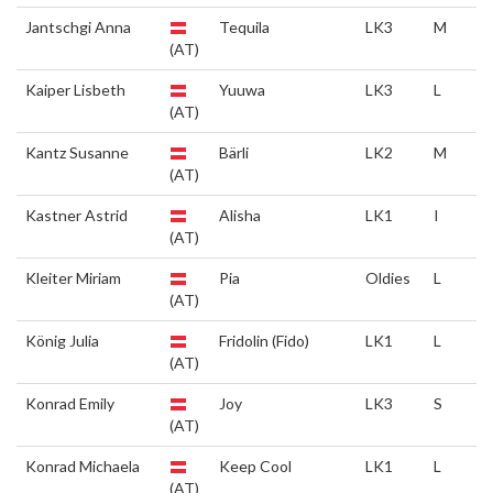
Jantschgi Anna
Tequila
LK3
M
(AT)
Kaiper Lisbeth
Yuuwa
LK3
L
(AT)
Kantz Susanne
Bärli
LK2
M
(AT)
Kastner Astrid
Alisha
LK1
I
(AT)
Kleiter Miriam
Pia
Oldies
L
(AT)
König Julia
Fridolin (Fido)
LK1
L
(AT)
Konrad Emily
Joy
LK3
S
(AT)
Konrad Michaela
Keep Cool
LK1
L
(AT)