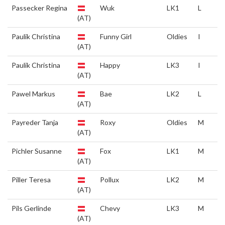
Passecker Regina
Wuk
LK1
L
(AT)
Paulik Christina
Funny Girl
Oldies
I
(AT)
Paulik Christina
Happy
LK3
I
(AT)
Pawel Markus
Bae
LK2
L
(AT)
Payreder Tanja
Roxy
Oldies
M
(AT)
Pichler Susanne
Fox
LK1
M
(AT)
Piller Teresa
Pollux
LK2
M
(AT)
Pils Gerlinde
Chevy
LK3
M
(AT)