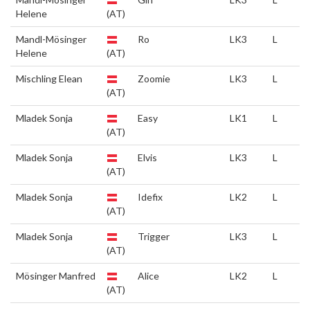
Helene
(AT)
Mandl-Mösinger
Ro
LK3
L
Helene
(AT)
Mischling Elean
Zoomie
LK3
L
(AT)
Mladek Sonja
Easy
LK1
L
(AT)
Mladek Sonja
Elvis
LK3
L
(AT)
Mladek Sonja
Idefix
LK2
L
(AT)
Mladek Sonja
Trigger
LK3
L
(AT)
Mösinger Manfred
Alice
LK2
L
(AT)