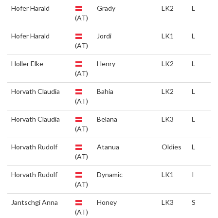
Hofer Harald
Grady
LK2
L
(AT)
Hofer Harald
Jordi
LK1
L
(AT)
Holler Elke
Henry
LK2
L
(AT)
Horvath Claudia
Bahia
LK2
L
(AT)
Horvath Claudia
Belana
LK3
L
(AT)
Horvath Rudolf
Atanua
Oldies
L
(AT)
Horvath Rudolf
Dynamic
LK1
I
(AT)
Jantschgi Anna
Honey
LK3
S
(AT)