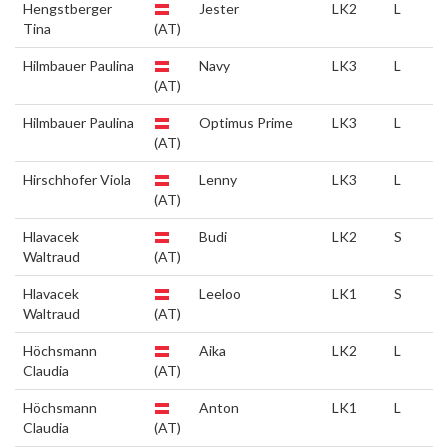
Hengstberger
Jester
LK2
L
Tina
(AT)
Hilmbauer Paulina
Navy
LK3
L
(AT)
Hilmbauer Paulina
Optimus Prime
LK3
L
(AT)
Hirschhofer Viola
Lenny
LK3
L
(AT)
Hlavacek
Budi
LK2
S
Waltraud
(AT)
Hlavacek
Leeloo
LK1
S
Waltraud
(AT)
Höchsmann
Aika
LK2
L
Claudia
(AT)
Höchsmann
Anton
LK1
L
Claudia
(AT)