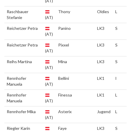
(AT)
Raschbauer
Thony
Oldies
L
Stefanie
(AT)
Reichetzer Petra
Panino
LK3
S
(AT)
Reichetzer Petra
Pixxel
LK3
S
(AT)
Reihs Martina
Mina
LK3
S
(AT)
Rennhofer
Bellini
LK1
I
Manuela
(AT)
Rennhofer
Finessa
LK1
L
Manuela
(AT)
Rennhofer Mika
Asterix
Jugend
L
(AT)
Riegler Karin
Faye
LK3
S