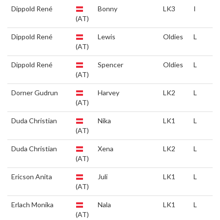
Dippold René
Bonny
LK3
I
(AT)
Dippold René
Lewis
Oldies
L
(AT)
Dippold René
Spencer
Oldies
L
(AT)
Dorner Gudrun
Harvey
LK2
L
(AT)
Duda Christian
Nika
LK1
L
(AT)
Duda Christian
Xena
LK2
L
(AT)
Ericson Anita
Juli
LK1
L
(AT)
Erlach Monika
Nala
LK1
L
(AT)