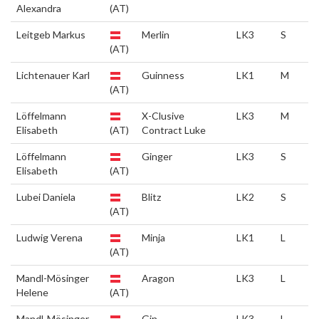
Alexandra
(AT)
Leitgeb Markus
Merlin
LK3
S
(AT)
Lichtenauer Karl
Guinness
LK1
M
(AT)
Löffelmann
X-Clusive
LK3
M
Elisabeth
(AT)
Contract Luke
Löffelmann
Ginger
LK3
S
Elisabeth
(AT)
Lubei Daniela
Blitz
LK2
S
(AT)
Ludwig Verena
Minja
LK1
L
(AT)
Mandl-Mösinger
Aragon
LK3
L
Helene
(AT)
Mandl-Mösinger
Gin
LK3
L