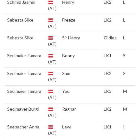
Schmid Jasmin
Henry
LK2
L
(AT)
Sebesta Silke
Freeze
LK2
L
(AT)
Sebesta Silke
Sir Henry
Oldies
L
(AT)
Sedlmaier Tamara
Bonny
LK1
S
(AT)
Sedlmaier Tamara
Sam
LK2
S
(AT)
Sedlmaier Tamara
You
LK3
M
(AT)
Sedlmayer Burgi
Ragnar
LK2
M
(AT)
Seebacher Anna
Lewi
LK1
I
(AT)