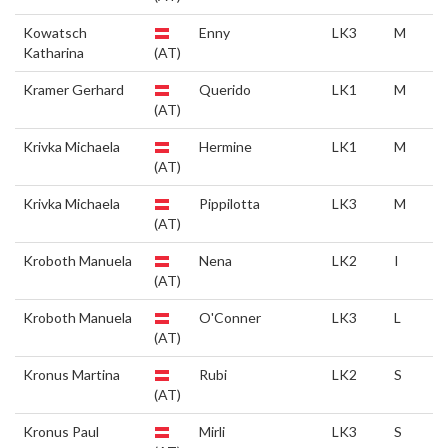
Kowatsch
Enny
LK3
M
Katharina
(AT)
Kramer Gerhard
Querido
LK1
M
(AT)
Krivka Michaela
Hermine
LK1
M
(AT)
Krivka Michaela
Pippilotta
LK3
M
(AT)
Kroboth Manuela
Nena
LK2
I
(AT)
Kroboth Manuela
O'Conner
LK3
L
(AT)
Kronus Martina
Rubi
LK2
S
(AT)
Kronus Paul
Mirli
LK3
S