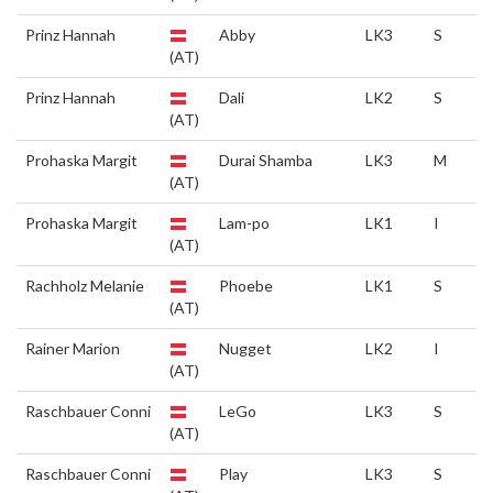
Prinz Hannah
Abby
LK3
S
(AT)
Prinz Hannah
Dali
LK2
S
(AT)
Prohaska Margit
Durai Shamba
LK3
M
(AT)
Prohaska Margit
Lam-po
LK1
I
(AT)
Rachholz Melanie
Phoebe
LK1
S
(AT)
Rainer Marion
Nugget
LK2
I
(AT)
Raschbauer Conni
LeGo
LK3
S
(AT)
Raschbauer Conni
Play
LK3
S