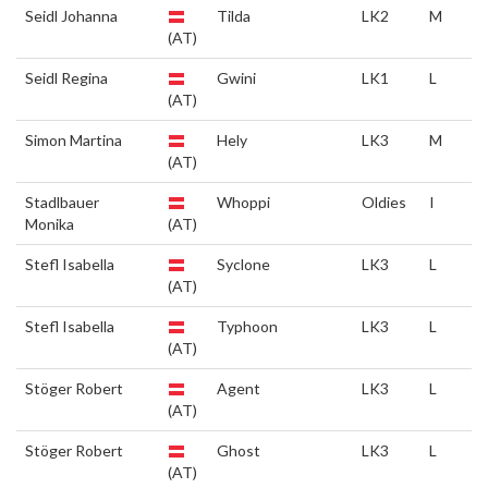
Seidl Johanna
Tilda
LK2
M
(AT)
Seidl Regina
Gwini
LK1
L
(AT)
Simon Martina
Hely
LK3
M
(AT)
Stadlbauer
Whoppi
Oldies
I
Monika
(AT)
Stefl Isabella
Syclone
LK3
L
(AT)
Stefl Isabella
Typhoon
LK3
L
(AT)
Stöger Robert
Agent
LK3
L
(AT)
Stöger Robert
Ghost
LK3
L
(AT)