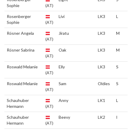
Sophie
(AT)
Rosenberger
Livi
LK3
L
Sophie
(AT)
Rösner Angela
Jiratu
LK3
M
(AT)
Rösner Sabrina
Oak
LK3
M
(AT)
Roswald Melanie
Elly
LK3
S
(AT)
Roswald Melanie
Sam
Oldies
S
(AT)
Schauhuber
Anny
LK1
L
Hermann
(AT)
Schauhuber
Beevy
LK2
I
Hermann
(AT)