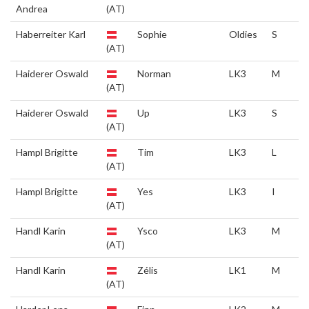
Andrea
(AT)
Haberreiter Karl
Sophie
Oldies
S
(AT)
Haiderer Oswald
Norman
LK3
M
(AT)
Haiderer Oswald
Up
LK3
S
(AT)
Hampl Brigitte
Tim
LK3
L
(AT)
Hampl Brigitte
Yes
LK3
I
(AT)
Handl Karin
Ysco
LK3
M
(AT)
Handl Karin
Zélis
LK1
M
(AT)