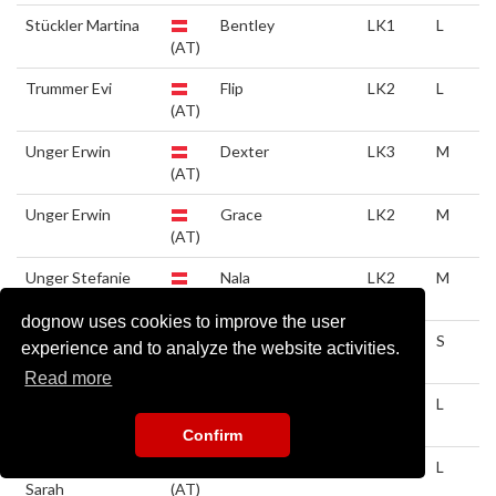
Stückler Martina
Bentley
LK1
L
(AT)
Trummer Evi
Flip
LK2
L
(AT)
Unger Erwin
Dexter
LK3
M
(AT)
Unger Erwin
Grace
LK2
M
(AT)
Unger Stefanie
Nala
LK2
M
(AT)
dognow uses cookies to improve the user
Weinmesser Tanja
Kiss
LK2
S
experience and to analyze the website activities.
(AT)
Read more
Widerna Manuela
Bree
LK1
L
(AT)
Confirm
Wiesenhofer
Limit
LK2
L
Sarah
(AT)