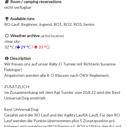
Room / camping reservations
nicht verfügbar
Available runs
RO-Lauf: Beginner, Jugend, RO1, RO2, RO3, Senior
Weather archive
(at the location)
clear sky
32 °C (
29 °C
/
33 °C
)
Description
Wir freuen uns auf unser Rally-O Turnier mit Richterin Susanne
Fiebinger!
Angeboten werden alle R-O Klassen nach ÖKV Reglement.
ZUSÄTZLICH:
Im Zusammenhang mit dem Agi Turnier vom 20.8.22 wird der Best
Universal Dog ermittelt
Best Universal Dog:
Gezählt wird der RO Lauf und der Agility Lauf(A-Lauf). Für den RO
Lauf werden die Punkte übernommen plus 5 Zusatzpunkte pro
höhere Leistungsklasse.(RO2/Senior +5, RO3 +10) Für den A-Lauf