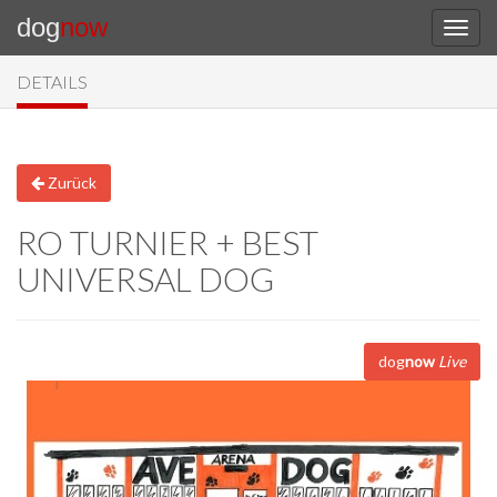
dog
now
DETAILS
Zurück
RO TURNIER + BEST
UNIVERSAL DOG
dog
now
Live