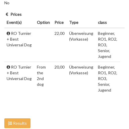
No
Prices
Event(s)
Option
Price
Type
class
RO Turnier
22,00
Überweisung
Beginner,
+ Best
(Vorkasse)
RO1, RO2,
Universal Dog
RO3,
Senior,
Jugend
RO Turnier
From
20,00
Überweisung
Beginner,
+ Best
the
(Vorkasse)
RO1, RO2,
Universal Dog
2nd
RO3,
dog
Senior,
Jugend
Results