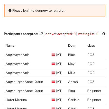
Please login to dog
now
to register.
Participants accepted: 17
|
not yet accepted: 0
|
waiting list: 0
Name
Dog
class
Anglmayer Anja
(AT)
Blue
RO3
Anglmayer Anja
(AT)
May
RO2
Anglmayer Anja
(AT)
Mika
RO2
Augspurger Anne Katrin
(AT)
Anton
RO3
Augspurger Anne Katrin
(AT)
Pinu
Beginner
Hofer Martina
(AT)
Carlisle
Beginner
Hofer Martina
(AT)
Grady
RO1