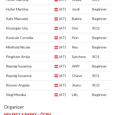
Hofer Martina
(AT)
Jordi
Beginner
Kahr Manuela
(AT)
Bakira
Beginner
Kissinger Uta
(AT)
Vivi
RO2
Konicek Cornelia
(AT)
Finn
Beginner
Minihold Nicole
(AT)
Rey
Beginner
Pingitzer Antje
(AT)
Satchmo
RO1
Repnig Susanna
(AT)
AMY
Beginner
Repnig Susanna
(AT)
Chase
RO1
Rösner Angela
(AT)
Jiratu
RO2
Siegl Monika
(AT)
Lilly
Beginner
Organizer
HSV FAST & BARKY – ÖCBH