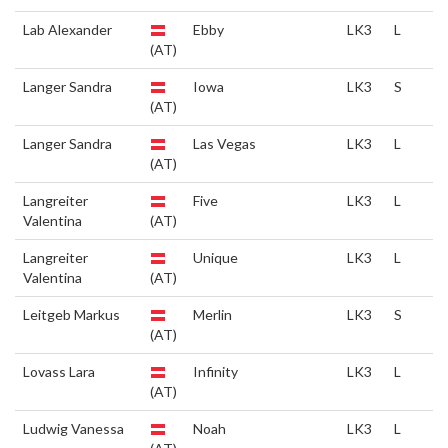
Lab Alexander
Ebby
LK3
L
(AT)
Langer Sandra
Iowa
LK3
S
(AT)
Langer Sandra
Las Vegas
LK3
L
(AT)
Langreiter
Five
LK3
L
Valentina
(AT)
Langreiter
Unique
LK3
L
Valentina
(AT)
Leitgeb Markus
Merlin
LK3
S
(AT)
Lovass Lara
Infinity
LK3
L
(AT)
Ludwig Vanessa
Noah
LK3
L