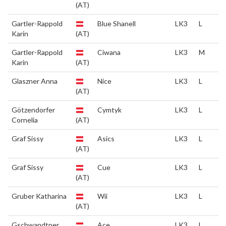
(AT)
Gartler-Rappold
Blue Shanell
LK3
L
Karin
(AT)
Gartler-Rappold
Ciwana
LK3
M
Karin
(AT)
Glaszner Anna
Nice
LK3
L
(AT)
Götzendorfer
Cymtyk
LK3
L
Cornelia
(AT)
Graf Sissy
Asics
LK3
L
(AT)
Graf Sissy
Cue
LK3
L
(AT)
Gruber Katharina
Wii
LK3
L
(AT)
Gschwandtner
Ace
LK3
L