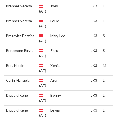
Brenner Verena
Joey
LK3
L
(AT)
Brenner Verena
Louie
LK3
L
(AT)
Brezovits Bettina
Mary Lee
LK3
S
(AT)
Brinkmann Birgit
Zazu
LK3
S
(AT)
Broz Nicole
Xenja
LK3
M
(AT)
Curin Manuela
Arun
LK3
L
(AT)
Dippold René
Bonny
LK3
L
(AT)
Dippold René
Lewis
LK3
L
(AT)