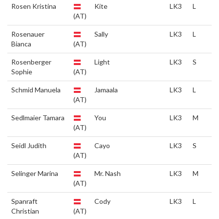
Rosen Kristina
Kite
LK3
L
(AT)
Rosenauer
Sally
LK3
L
Bianca
(AT)
Rosenberger
Light
LK3
S
Sophie
(AT)
Schmid Manuela
Jamaala
LK3
L
(AT)
Sedlmaier Tamara
You
LK3
M
(AT)
Seidl Judith
Cayo
LK3
S
(AT)
Selinger Marina
Mr. Nash
LK3
M
(AT)
Spanraft
Cody
LK3
L
Christian
(AT)