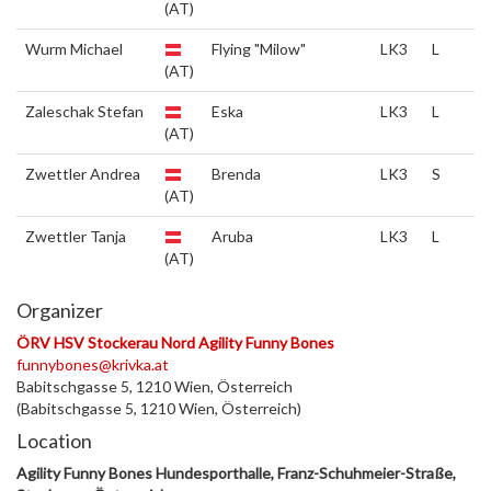
(AT)
Wurm Michael
Flying "Milow"
LK3
L
(AT)
Zaleschak Stefan
Eska
LK3
L
(AT)
Zwettler Andrea
Brenda
LK3
S
(AT)
Zwettler Tanja
Aruba
LK3
L
(AT)
Organizer
ÖRV HSV Stockerau Nord Agility Funny Bones
funnybones@krivka.at
Babitschgasse 5, 1210 Wien, Österreich
(Babitschgasse 5, 1210 Wien, Österreich)
Location
Agility Funny Bones Hundesporthalle, Franz-Schuhmeier-Straße,