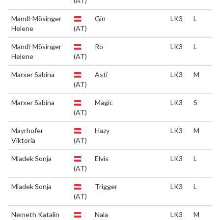
(AT)
Mandl-Mösinger
Gin
LK3
L
Helene
(AT)
Mandl-Mösinger
Ro
LK3
L
Helene
(AT)
Marxer Sabina
Asti
LK3
M
(AT)
Marxer Sabina
Magic
LK3
S
(AT)
Mayrhofer
Hazy
LK3
M
Viktoria
(AT)
Mladek Sonja
Elvis
LK3
L
(AT)
Mladek Sonja
Trigger
LK3
L
(AT)
Nemeth Katalin
Nala
LK3
M