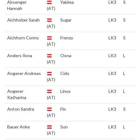
Absenger
Yakima
LK3
S
Hannah
(AT)
Aichholzer Sarah
Sugar
LK3
S
(AT)
Aichhorn Conny
Frenzy
LK3
S
(AT)
Anders Ilona
Oona
LK3
L
(AT)
Angerer Andreas
Cido
LK3
L
(AT)
Angerer
Linus
LK3
L
Katharina
(AT)
Anton Sandra
Flo
LK3
S
(AT)
Bauer Anke
Sun
LK3
L
(AT)