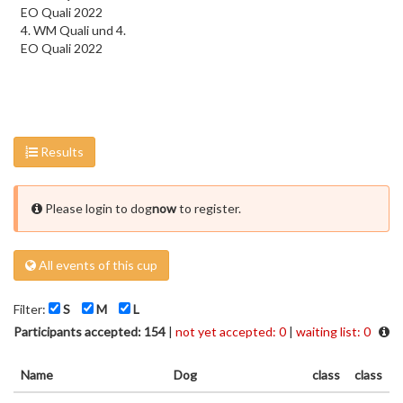
EO Quali 2022
4. WM Quali und 4.
EO Quali 2022
Results
Please login to dog
now
to register.
All events of this cup
Filter:
S
M
L
Participants accepted: 154
|
not yet accepted: 0
|
waiting list: 0
Name
Dog
class
class