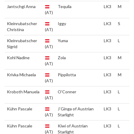
Jantschgi Anna
Tequila
LK3
M
(AT)
Kleinrubatscher
Iggy
LK3
S
Christina
(AT)
Kleinrubatscher
Yuma
LK3
L
Sigrid
(AT)
Kohl Nadine
Zola
LK3
M
(AT)
Krivka Michaela
Pippilotta
LK3
M
(AT)
Kroboth Manuela
O'Conner
LK3
L
(AT)
Kühn Pascale
J`Ginga of Austrian
LK3
L
(AT)
Starlight
Kühn Pascale
Kiwi of Austrian
LK3
L
(AT)
Starlight