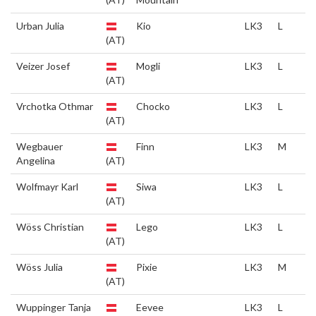
Urban Julia
Kio
LK3
L
(AT)
Veizer Josef
Mogli
LK3
L
(AT)
Vrchotka Othmar
Chocko
LK3
L
(AT)
Wegbauer
Finn
LK3
M
Angelina
(AT)
Wolfmayr Karl
Siwa
LK3
L
(AT)
Wöss Christian
Lego
LK3
L
(AT)
Wöss Julia
Pixie
LK3
M
(AT)
Wuppinger Tanja
Eevee
LK3
L