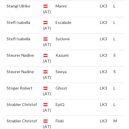
Stangl Ullrike
Manni
LK3
L
(AT)
Stefl Isabella
Escalade
LK3
L
(AT)
Stefl Isabella
Syclone
LK3
L
(AT)
Steurer Nadine
Kazumi
LK3
S
(AT)
Steurer Nadine
Seeya
LK3
S
(AT)
Stöger Robert
Ghost
LK3
L
(AT)
Strabler Christof
EpiQ
LK3
L
(AT)
Strabler Christof
Floki
LK3
M
(AT)