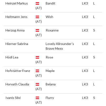
Heinzel Markus
Bandit
LK3
L
(AT)
Heitmann Jens
Wish
LK3
L
(AT)
Herzog Anna
Roxanne
LK3
S
(AT)
Hierner Sabrina
Lovely Allrounder´s
LK3
L
Brave Mexx
Hödl Lea
Rose
LK3
S
(AT)
Hofstätter Franz
Maple
LK3
L
(AT)
Horvath Claudia
Belana
LK3
L
(AT)
Ivanis Silvi
Flurry
LK3
S
(AT)