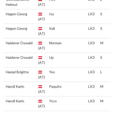
Helmut
(AT)
Hagen Georg
Ivy
LK3
S
(AT)
Hagen Georg
Kali
LK3
S
(AT)
Haiderer Oswald
Norman
LK3
M
(AT)
Haiderer Oswald
Up
LK3
S
(AT)
Hampl Brigitte
Yes
LK3
L
(AT)
Handl Karin
Paquito
LK3
M
(AT)
Handl Karin
Ysco
LK3
M
(AT)