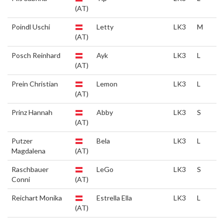
(AT)
Poindl Uschi
Letty
LK3
M
(AT)
Posch Reinhard
Ayk
LK3
L
(AT)
Prein Christian
Lemon
LK3
L
(AT)
Prinz Hannah
Abby
LK3
S
(AT)
Putzer
Bela
LK3
L
Magdalena
(AT)
Raschbauer
LeGo
LK3
S
Conni
(AT)
Reichart Monika
Estrella Ella
LK3
L
(AT)