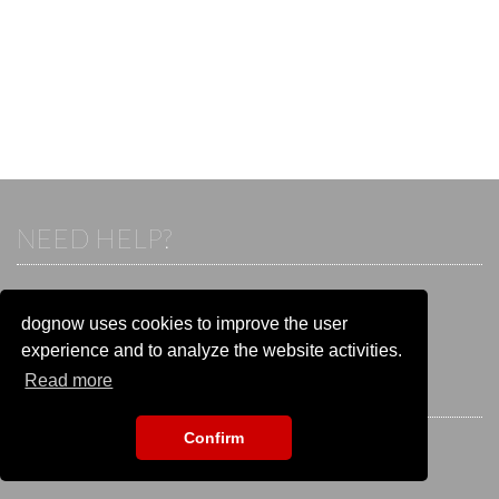
NEED HELP?
If you already have an account, please login.
Otherwise visit our help and contact center:
dognow uses cookies to improve the user
Go to the
help and contact center
experience and to analyze the website activities.
Read more
STAY CONNECTED
Confirm