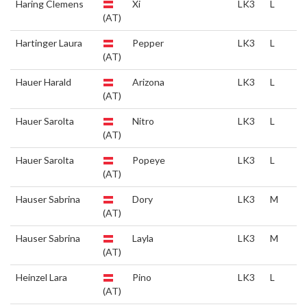
Haring Clemens
Xi
LK3
L
(AT)
Hartinger Laura
Pepper
LK3
L
(AT)
Hauer Harald
Arizona
LK3
L
(AT)
Hauer Sarolta
Nitro
LK3
L
(AT)
Hauer Sarolta
Popeye
LK3
L
(AT)
Hauser Sabrina
Dory
LK3
M
(AT)
Hauser Sabrina
Layla
LK3
M
(AT)
Heinzel Lara
Pino
LK3
L
(AT)