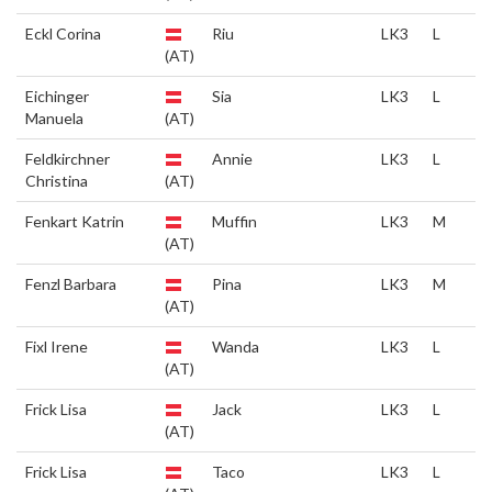
Eckl Corina
Riu
LK3
L
(AT)
Eichinger
Sia
LK3
L
Manuela
(AT)
Feldkirchner
Annie
LK3
L
Christina
(AT)
Fenkart Katrin
Muffin
LK3
M
(AT)
Fenzl Barbara
Pina
LK3
M
(AT)
Fixl Irene
Wanda
LK3
L
(AT)
Frick Lisa
Jack
LK3
L
(AT)
Frick Lisa
Taco
LK3
L