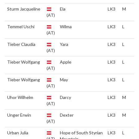
Sturm Jacqueline
Ela
LK3
M
(AT)
Temmel Uschi
Wilma
LK3
L
(AT)
Tieber Claudia
Yara
LK3
L
(AT)
Tieber Wolfgang
Apple
LK3
L
(AT)
Tieber Wolfgang
May
LK3
L
(AT)
Uhor Wilhelm
Darcy
LK3
M
(AT)
Unger Erwin
Dexter
LK3
M
(AT)
Urban Julia
Hope of South Styrian
LK3
L
(AT)
Mountain