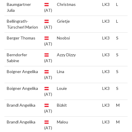
Baumgartner
Christmas
LK3
L
Julia
(AT)
Bellingrath-
Grietje
LK3
L
Türscherl Marion
(AT)
Berger Thomas
Noobsi
LK3
S
(AT)
Berndorfer
Azzy Dizzy
LK3
S
Sabine
(AT)
Boigner Angelika
Lina
LK3
S
(AT)
Boigner Angelika
Louie
LK3
S
(AT)
Brandl Angelika
Bizkit
LK3
M
(AT)
Brandl Angelika
Malou
LK3
M
(AT)