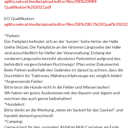
agility.oekv.at/media/upload/editor/files/DB%20WM-
Qualifikation%202022.pdf
EO Qualifikation:
agility.oekv.at/media/upload/editor/files/DB%20EO%20Quali%20202
*Parken:
Der Parkplatz befindet sich an der `kurzen` Seite hinter der Halle
(siehe Skizze). Die Parkplätze an der hinteren Längsseite der Halle
sind ausschließlich für Helfer der Veranstaltung. Entlang der
vorderen Längsseite besteht absolutes Parkverbot aufgrund des
behördlich vorgeschrieben Fluchtwegs! (Plan unter Dokumente)
Beim Parken außerhalb des Geländes ist darauf zu achten, dass die
Durchfahrt für Traktoren, Mähdreschfahrzeuge etc möglich bleibt!
*Angrenzende Felder:
Bitte lasst die Hunde nicht in die Felder und Wiesen laufen!
Wir haben ein gutes Auskommen mit den Bauern und Jägern und
möchten das auch gerne beibehalten!
*Hundekot:
Bitte denkt an die Werbung „nimm ein Sackerl für das Gackerl“ und
handelt dementsprechend!
*Camping:
Gerne könnt ihr den ‚normalen‘ Abfall im Müll-Container am Ende