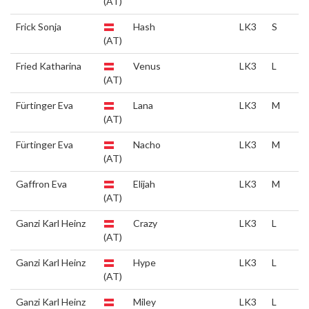
(AT)
Frick Sonja
Hash
LK3
S
(AT)
Fried Katharina
Venus
LK3
L
(AT)
Fürtinger Eva
Lana
LK3
M
(AT)
Fürtinger Eva
Nacho
LK3
M
(AT)
Gaffron Eva
Elijah
LK3
M
(AT)
Ganzi Karl Heinz
Crazy
LK3
L
(AT)
Ganzi Karl Heinz
Hype
LK3
L
(AT)
Ganzi Karl Heinz
Miley
LK3
L