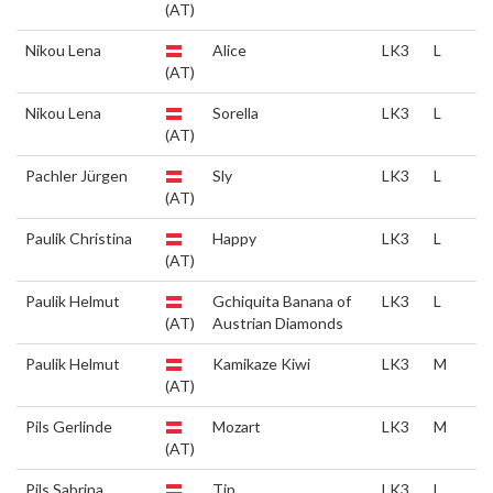
(AT)
Nikou Lena
Alice
LK3
L
(AT)
Nikou Lena
Sorella
LK3
L
(AT)
Pachler Jürgen
Sly
LK3
L
(AT)
Paulik Christina
Happy
LK3
L
(AT)
Paulik Helmut
Gchiquita Banana of
LK3
L
(AT)
Austrian Diamonds
Paulik Helmut
Kamikaze Kiwi
LK3
M
(AT)
Pils Gerlinde
Mozart
LK3
M
(AT)
Pils Sabrina
Tip
LK3
L