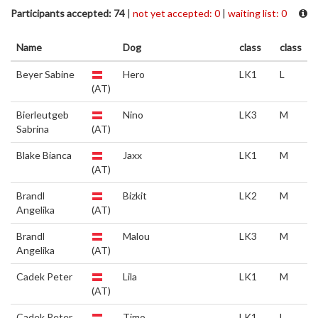
Participants accepted: 74
|
not yet accepted: 0
|
waiting list: 0
Name
Dog
class
class
Beyer Sabine
Hero
LK1
L
(AT)
Bierleutgeb
Nino
LK3
M
Sabrina
(AT)
Blake Bianca
Jaxx
LK1
M
(AT)
Brandl
Bizkit
LK2
M
Angelika
(AT)
Brandl
Malou
LK3
M
Angelika
(AT)
Cadek Peter
Lila
LK1
M
(AT)
Cadek Peter
Timo
LK1
L