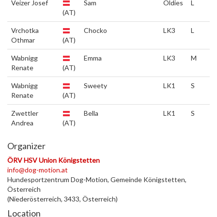
Veizer Josef
Sam
Oldies
L
(AT)
Vrchotka
Chocko
LK3
L
Othmar
(AT)
Wabnigg
Emma
LK3
M
Renate
(AT)
Wabnigg
Sweety
LK1
S
Renate
(AT)
Zwettler
Bella
LK1
S
Andrea
(AT)
Organizer
ÖRV HSV Union Königstetten
info@dog-motion.at
Hundesportzentrum Dog-Motion, Gemeinde Königstetten,
Österreich
(Niederösterreich, 3433, Österreich)
Location