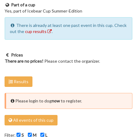
Part of a cup
Yes, part of Icebear Cup Summer-Edition
There is already at least one past event in this cup. Check
out the
cup results
.
Prices
There are no prices!
Please contact the organizer.
Results
Please login to dog
now
to register.
All events of this cup
Filter:
S
M
L