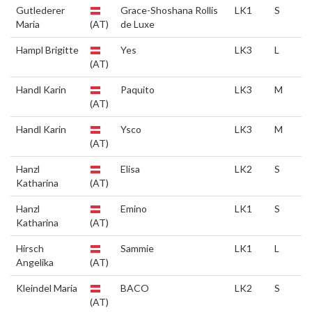
Gutlederer
Grace-Shoshana Rollis
LK1
S
Maria
(AT)
de Luxe
Hampl Brigitte
Yes
LK3
L
(AT)
Handl Karin
Paquito
LK3
M
(AT)
Handl Karin
Ysco
LK3
M
(AT)
Hanzl
Elisa
LK2
S
Katharina
(AT)
Hanzl
Emino
LK1
S
Katharina
(AT)
Hirsch
Sammie
LK1
L
Angelika
(AT)
Kleindel Maria
BACO
LK2
S
(AT)