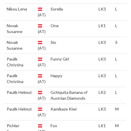
Nikou Lena
Sorella
LK3
L
(AT)
Novak
One
LK1
L
Susanne
(AT)
Novak
Sio
LK3
S
Susanne
(AT)
Paulik
Funny Girl
LK3
L
Christina
(AT)
Paulik
Happy
LK3
L
Christina
(AT)
Paulik Helmut
Gchiquita Banana of
LK2
L
(AT)
Austrian Diamonds
Paulik Helmut
Kamikaze Kiwi
LK3
M
(AT)
Pichler
Fox
LK1
M