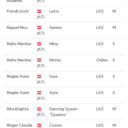
Susanne
(AT)
Poindl Uschi
Letty
LK3
M
(AT)
Rappel Nico
Sammy
LK2
M
(AT)
Reihs Martina
Mina
LK2
S
(AT)
Reihs Martina
Motte
Oldies
S
(AT)
Riegler Karin
Faye
LK3
S
(AT)
Riegler Karin
Kate
LK3
S
(AT)
Riha Brigitte
Dancing Queen
LK3
M
(AT)
"Queeny"
Ringer Claudia
Cosmo
LK3
M