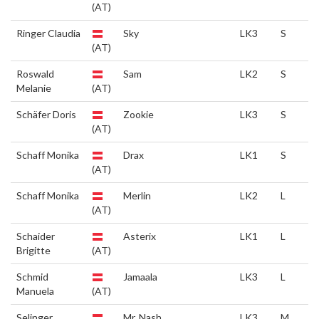
(AT)
Ringer Claudia
Sky
LK3
S
(AT)
Roswald
Sam
LK2
S
Melanie
(AT)
Schäfer Doris
Zookie
LK3
S
(AT)
Schaff Monika
Drax
LK1
S
(AT)
Schaff Monika
Merlin
LK2
L
(AT)
Schaider
Asterix
LK1
L
Brigitte
(AT)
Schmid
Jamaala
LK3
L
Manuela
(AT)
Selinger
Mr. Nash
LK3
M