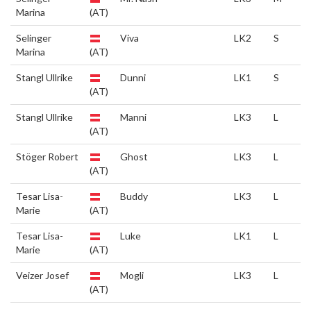
Marina
(AT)
Selinger
Viva
LK2
S
Marina
(AT)
Stangl Ullrike
Dunni
LK1
S
(AT)
Stangl Ullrike
Manni
LK3
L
(AT)
Stöger Robert
Ghost
LK3
L
(AT)
Tesar Lisa-
Buddy
LK3
L
Marie
(AT)
Tesar Lisa-
Luke
LK1
L
Marie
(AT)
Veizer Josef
Mogli
LK3
L
(AT)