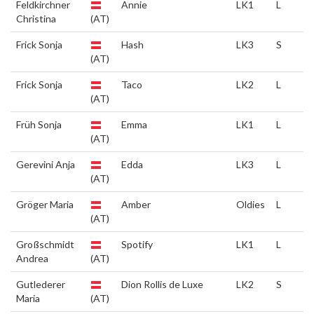
Feldkirchner
Annie
LK1
L
Christina
(AT)
Frick Sonja
Hash
LK3
S
(AT)
Frick Sonja
Taco
LK2
L
(AT)
Früh Sonja
Emma
LK1
L
(AT)
Gerevini Anja
Edda
LK3
L
(AT)
Gröger Maria
Amber
Oldies
L
(AT)
Großschmidt
Spotify
LK1
L
Andrea
(AT)
Gutlederer
Dion Rollis de Luxe
LK2
S
Maria
(AT)