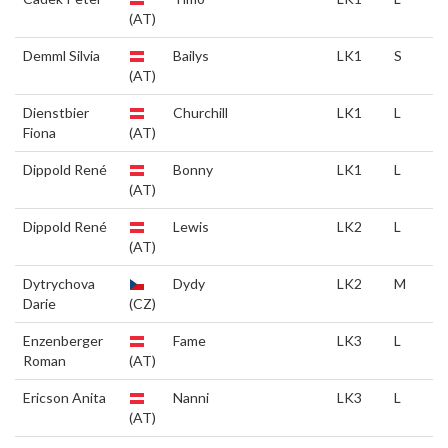
(AT)
Demml Silvia
Bailys
LK1
S
(AT)
Dienstbier
Churchill
LK1
L
Fiona
(AT)
Dippold René
Bonny
LK1
L
(AT)
Dippold René
Lewis
LK2
L
(AT)
Dytrychova
Dydy
LK2
M
Darie
(CZ)
Enzenberger
Fame
LK3
L
Roman
(AT)
Ericson Anita
Nanni
LK3
L
(AT)