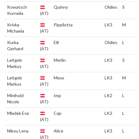
Kowatsch
Quinny
Oldies
S
Kornelia
(AT)
Krivka
Pippilotta
LK3
M
Michaela
(AT)
Kurka
Elli
Oldies
L
Gerhard
(AT)
Leitgeb
Merlin
LK3
S
Markus
(AT)
Leitgeb
Mexx
LK3
M
Markus
(AT)
Minihold
Imp
LK2
L
Nicole
(AT)
Mladek Eva
Cap
LK2
L
(AT)
Nikou Lena
Alice
LK3
L
(AT)