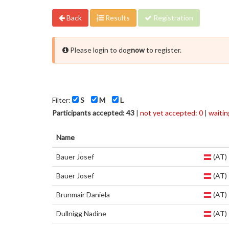
Back
Results
Registration
Please login to dog
now
to register.
Filter:
S
M
L
Participants accepted: 43
|
not yet accepted: 0
|
waiting
Name
Bauer Josef
(AT)
Bauer Josef
(AT)
Brunmair Daniela
(AT)
Dullnigg Nadine
(AT)