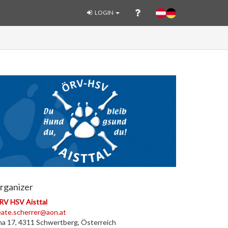
LOGIN
rganizer
RV HSV Aisttal
ate.scherrer@aon.at
na 17, 4311 Schwertberg, Österreich