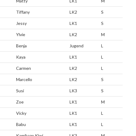
Matty
LK1
M
Tiffany
LK2
S
Jessy
LK1
S
Ylvie
LK2
M
Benja
Jugend
L
Kaya
LK1
L
Carmen
LK2
L
Marcello
LK2
S
Susi
LK3
S
Zoe
LK1
M
Vicky
LK1
L
Babu
LK1
L
Kamikaze Kiwi
LK3
M