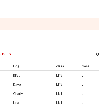
 list: 0
Dog
class
class
Bliss
LK3
L
Dave
LK3
L
Charly
LK1
L
Lina
LK1
L