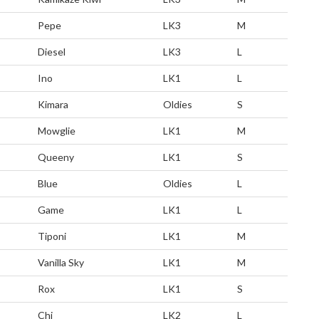
Pepe
LK3
M
Diesel
LK3
L
Ino
LK1
L
Kimara
Oldies
S
Mowglie
LK1
M
Queeny
LK1
S
Blue
Oldies
L
Game
LK1
L
Tiponi
LK1
M
Vanilla Sky
LK1
M
Rox
LK1
S
Chi
LK2
L