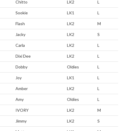
Chitto
LK2
L
Sookie
LK1
L
Flash
LK2
M
Jacky
LK2
S
Carla
LK2
L
Dixi Dee
LK2
L
Dobby
Oldies
L
Joy
LK1
L
Amber
LK2
L
Amy
Oldies
L
IVORY
LK2
M
Jimmy
LK2
S