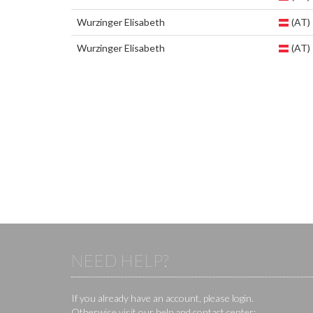
Wurzinger Elisabeth
(AT)
Wurzinger Elisabeth
(AT)
NEED HELP?
If you already have an account, please login.
Otherwise visit our help and contact center: