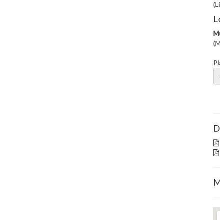
(L
L
Mü
(M
Pl
D
M