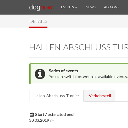
dog
now
EVENTS
NEWS
ADD-ONS
DETAILS
HALLEN-ABSCHLUSS-TUR
Series of events
You can switch between all available events.
Hallen-Abschluss-Turnier
Verkehrsteil
Start / estimated end
30.03.2019 / -