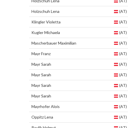
Holzschuh Lena
(AT)
Holzschuh Lena
(AT)
Klingler Violetta
(AT)
Kugler Michaela
(AT)
Mascherbauer Maximilian
(AT)
Mayr Franz
(AT)
Mayr Sarah
(AT)
Mayr Sarah
(AT)
Mayr Sarah
(AT)
Mayr Sarah
(AT)
Mayrhofer Alois
(AT)
Oppitz Lena
(AT)
Paulik Helmut
(AT)