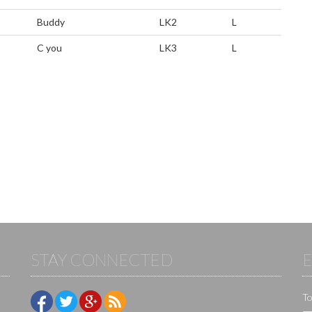
Buddy
LK2
L
C you
LK3
L
STAY CONNECTED
To