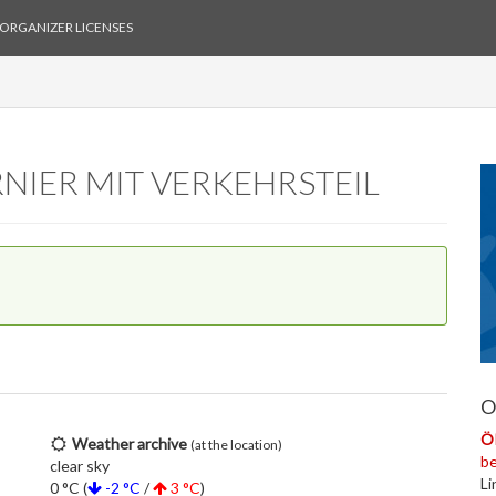
ORGANIZER LICENSES
NIER MIT VERKEHRSTEIL
O
Ö
Weather archive
(at the location)
be
clear sky
Li
0 °C (
-2 °C
/
3 °C
)