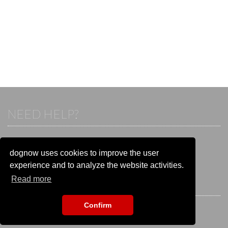
NEED HELP?
If you already have an account, please login.
Otherwise visit our help and contact center:
dognow uses cookies to improve the user
Go to the
help and contact center
experience and to analyze the website activities.
Read more
STAY CONNECTED
Confirm