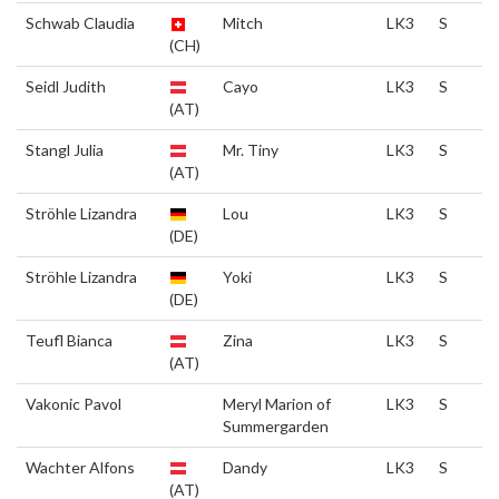
Schwab Claudia
Mitch
LK3
S
(CH)
Seidl Judith
Cayo
LK3
S
(AT)
Stangl Julia
Mr. Tiny
LK3
S
(AT)
Ströhle Lizandra
Lou
LK3
S
(DE)
Ströhle Lizandra
Yoki
LK3
S
(DE)
Teufl Bianca
Zina
LK3
S
(AT)
Vakonic Pavol
Meryl Marion of
LK3
S
Summergarden
Wachter Alfons
Dandy
LK3
S
(AT)