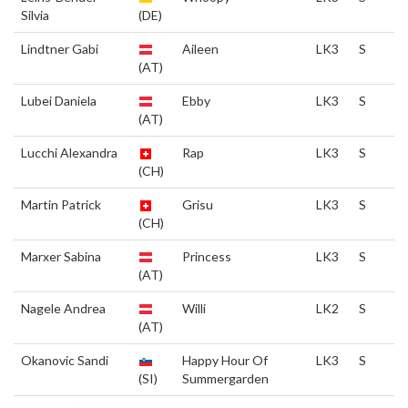
Silvia
(DE)
Lindtner Gabi
Aileen
LK3
S
(AT)
Lubei Daniela
Ebby
LK3
S
(AT)
Lucchi Alexandra
Rap
LK3
S
(CH)
Martin Patrick
Grisu
LK3
S
(CH)
Marxer Sabina
Princess
LK3
S
(AT)
Nagele Andrea
Willi
LK2
S
(AT)
Okanovic Sandi
Happy Hour Of
LK3
S
(SI)
Summergarden