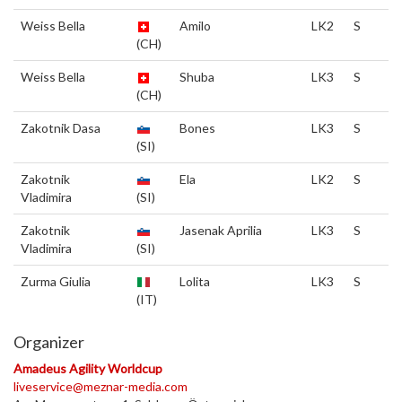
Weiss Bella
Amilo
LK2
S
(CH)
Weiss Bella
Shuba
LK3
S
(CH)
Zakotnik Dasa
Bones
LK3
S
(SI)
Zakotnik
Ela
LK2
S
Vladimira
(SI)
Zakotnik
Jasenak Aprilia
LK3
S
Vladimira
(SI)
Zurma Giulia
Lolita
LK3
S
(IT)
Organizer
Amadeus Agility Worldcup
liveservice@meznar-media.com