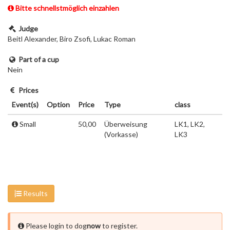
Bitte schnellstmöglich einzahlen
Judge
Beitl Alexander, Biro Zsofi, Lukac Roman
Part of a cup
Nein
Prices
Event(s)
Option
Price
Type
class
Small
50,00
Überweisung
LK1, LK2,
(Vorkasse)
LK3
Results
Please login to dog
now
to register.