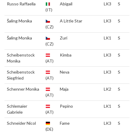
Russo Raffaella
Abigail
LK3
S
(IT)
Šaling Monika
A Little Star
LK3
S
(CZ)
Šaling Monika
Zuri
LK1
S
(CZ)
Scheibenstock
Kimba
LK3
S
Monika
(AT)
Scheibenstock
Neva
LK3
S
Siegfried
(AT)
Schenner Monika
Maja
LK2
S
(AT)
Schlemaier
Pepino
LK1
S
Gabriele
(AT)
Schneider Nicol
Fame
LK3
S
(DE)