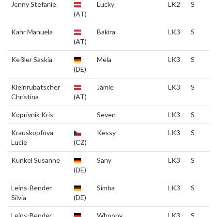
Jenny Stefanie
Lucky
LK2
S
(AT)
Kahr Manuela
Bakira
LK3
S
(AT)
Keßler Saskia
Mela
LK3
S
(DE)
Kleinrubatscher
Jamie
LK3
S
Christina
(AT)
Koprivnik Kris
Seven
LK3
S
Krauskopfova
Kessy
LK3
S
Lucie
(CZ)
Kunkel Susanne
Sany
LK3
S
(DE)
Leins-Bender
Simba
LK3
S
Silvia
(DE)
Leins-Bender
Whoopy
LK3
S