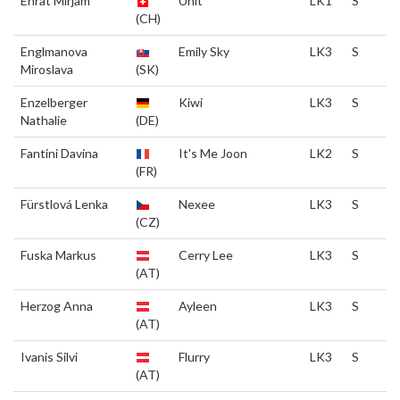
Ehrat Mirjam
Unit
LK1
S
(CH)
Englmanova
Emily Sky
LK3
S
Miroslava
(SK)
Enzelberger
Kiwi
LK3
S
Nathalie
(DE)
Fantini Davina
It's Me Joon
LK2
S
(FR)
Fürstlová Lenka
Nexee
LK3
S
(CZ)
Fuska Markus
Cerry Lee
LK3
S
(AT)
Herzog Anna
Ayleen
LK3
S
(AT)
Ivanis Silvi
Flurry
LK3
S
(AT)