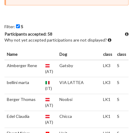
Filter:
S
Participants accepted: 58
Why not yet accepted participations are not displayed?
Name
Dog
class
class
Almberger Rene
Gatsby
LK3
S
(AT)
bellini marta
VIA LATTEA
LK3
S
(IT)
Berger Thomas
Noobsi
LK1
S
(AT)
Edel Claudia
Chicca
LK1
S
(AT)