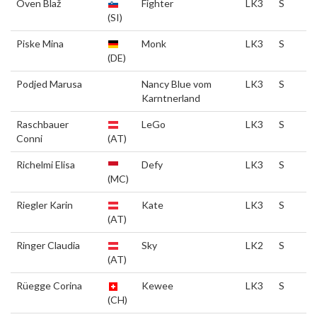
Oven Blaž
Fighter
LK3
S
(SI)
Piske Mina
Monk
LK3
S
(DE)
Podjed Marusa
Nancy Blue vom
LK3
S
Karntnerland
Raschbauer
LeGo
LK3
S
Conni
(AT)
Richelmi Elisa
Defy
LK3
S
(MC)
Riegler Karin
Kate
LK3
S
(AT)
Ringer Claudia
Sky
LK2
S
(AT)
Rüegge Corina
Kewee
LK3
S
(CH)