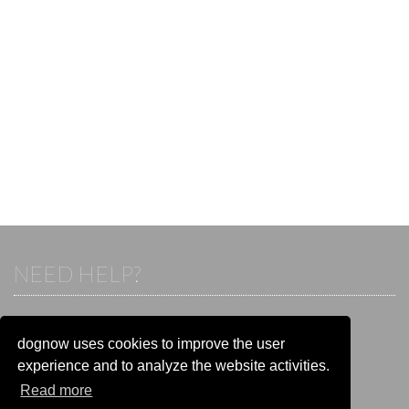
NEED HELP?
If you already have an account, please login.
Otherwise visit our help and contact center:
dognow uses cookies to improve the user
Go to the
help and contact center
experience and to analyze the website activities.
Read more
STAY CONNECTED