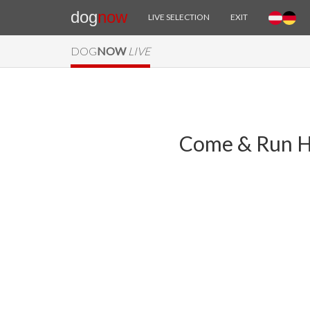
dog
now
LIVE SELECTION
EXIT
DOG
NOW
LIVE
Come & Run Ha