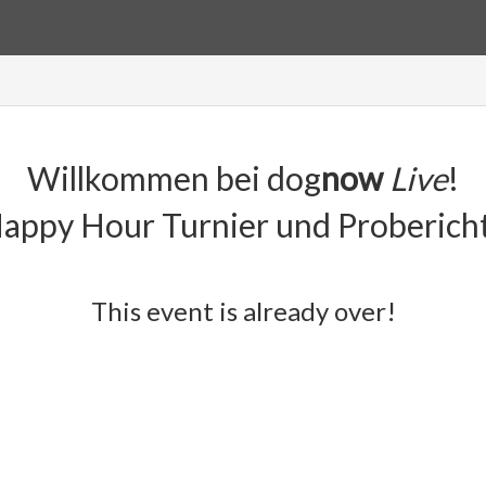
Willkommen bei dog
now
Live
!
ppy Hour Turnier und Probericht
This event is already over!