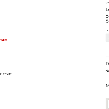
(F
L
ÖG
Ös
Pl
f.htm
D
No
Betreff
M