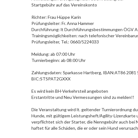
Startgebühr auf das Vereinskonto
Richter: Frau Hüppe Karin
Prüfungsleiter: Fr. Anna Hammer
Durchführung: lt Durchführungsbestimmungen ÖGV Ag
Trainingsmöglichkeiten: nach telefonischer Vereinbaru
Prüfungsleiter, Tel.: 0660/5224033
Meldung: ab 07:00 Uhr
Turnierbeginn: ab 08:00 Uhr
Zahlungsdaten: Sparkasse Hartberg, IBAN:AT86 2081
BIC:STSPAT2GXXX
Es wird kein BH-Verkehrsteil angeboten
Erstantritte und Neu Vermessungen sind zu melden!!
Die Veranstaltung wird lt. geltender Turnierordnung du
Hunde, mit gültigem Leistungsheft/Agility-Lizenzkarte
verpflichtet sich der Starter, die Nenngebühr auch bei 
haftet für alle Schäden, die er oder sein Hund verursa