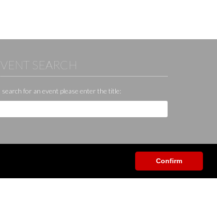
EVENT SEARCH
 search for an event please enter the title:
Confirm
Help / Contact / Others
App
Contact
Help center