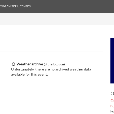
ORGANIZER LICENSES
Weather archive
(at the location)
Unfortunately, there are no archived weather data
available for this event.
O
Ö
h
Fü