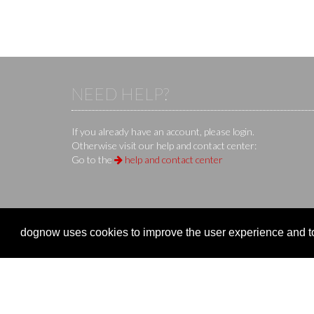
NEED HELP?
If you already have an account, please login.
Otherwise visit our help and contact center:
Go to the
help and contact center
KS IT-Services KG
© 2013-2026 | dog
now
is an online 
dognow uses cookies to improve the user experience and to 
Company
Clubs 
Company
Organize
Imprint
Event re
Terms of Use / Terms of Service
Manage 