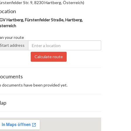
ürstenfelder Str. 9, 8230 Hartberg, Österreich)
ocation
V Hartberg, Fürstenfelder Straße, Hartberg,
terreich
an your route
Start address
Calculate route
ocuments
 documents have been provided yet.
ap