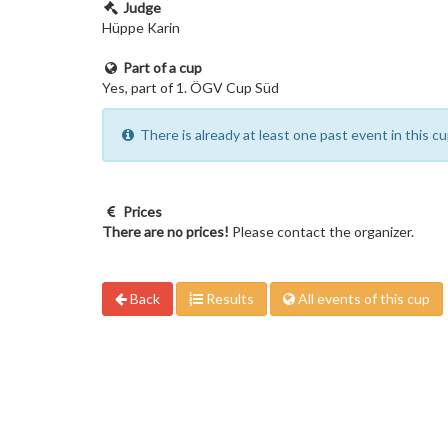
Judge
Hüppe Karin
Part of a cup
Yes, part of 1. ÖGV Cup Süd
There is already at least one past event in this 
Prices
There are no prices!
Please contact the organizer.
Back
Results
All events of this cup