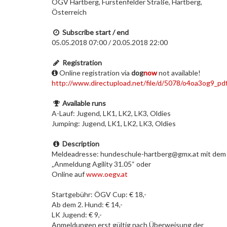
ÖGV Hartberg, Fürstenfelder Straße, Hartberg,
Österreich
Subscribe start / end
05.05.2018 07:00 / 20.05.2018 22:00
Registration
Online registration via
dog
now
not available!
http://www.directupload.net/file/d/5078/o4oa3og9_pd
Available runs
A-Lauf: Jugend, LK1, LK2, LK3, Oldies
Jumping: Jugend, LK1, LK2, LK3, Oldies
Description
Meldeadresse: hundeschule-hartberg@gmx.at mit dem 
„Anmeldung Agility 31.05“ oder
Online auf
www.oegv.at
Startgebühr: ÖGV Cup: € 18,-
Ab dem 2. Hund: € 14,-
LK Jugend: € 9,-
Anmeldungen erst gültig nach Überweisung der