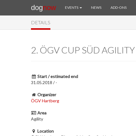
dog
now
EVENTS
NEWS
ADD-ONS
DETAILS
2. ÖGV CUP SÜD AGILITY
Start / estimated end
31.05.2018 / -
Organizer
ÖGV Hartberg
Area
Agility
Location