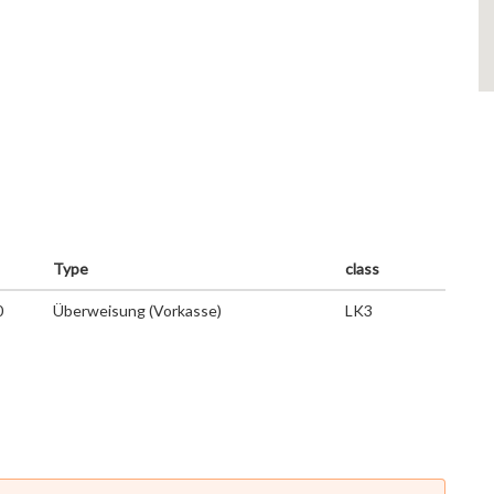
Type
class
0
Überweisung (Vorkasse)
LK3