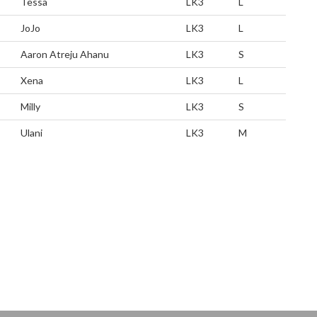
Tessa
LK3
L
JoJo
LK3
L
Aaron Atreju Ahanu
LK3
S
Xena
LK3
L
Milly
LK3
S
Ulani
LK3
M