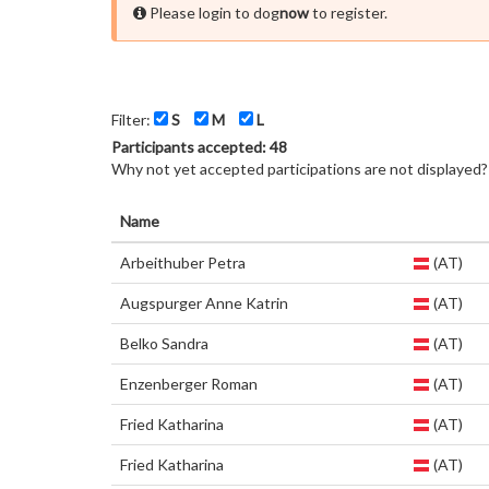
Please login to dog
now
to register.
Filter:
S
M
L
Participants accepted: 48
Why not yet accepted participations are not displayed
Name
Arbeithuber Petra
(AT)
Augspurger Anne Katrin
(AT)
Belko Sandra
(AT)
Enzenberger Roman
(AT)
Fried Katharina
(AT)
Fried Katharina
(AT)