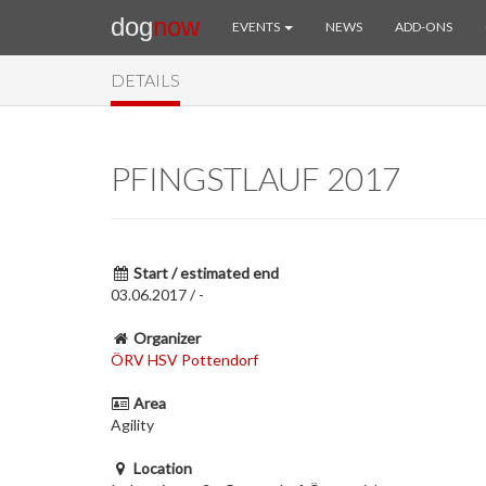
dog
now
EVENTS
NEWS
ADD-ONS
DETAILS
PFINGSTLAUF 2017
Start / estimated end
03.06.2017 / -
Organizer
ÖRV HSV Pottendorf
Area
Agility
Location