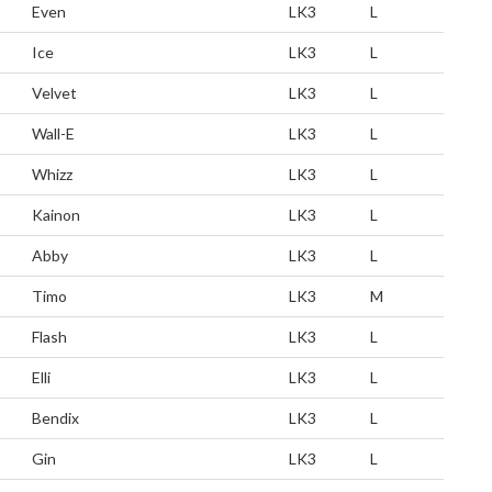
Even
LK3
L
Ice
LK3
L
Velvet
LK3
L
Wall-E
LK3
L
Whizz
LK3
L
Kainon
LK3
L
Abby
LK3
L
Timo
LK3
M
Flash
LK3
L
Elli
LK3
L
Bendix
LK3
L
Gin
LK3
L