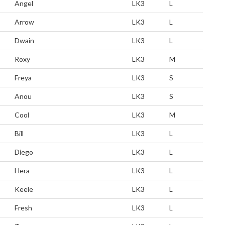
Angel
LK3
L
Arrow
LK3
L
Dwain
LK3
L
Roxy
LK3
M
Freya
LK3
S
Anou
LK3
S
Cool
LK3
M
Bill
LK3
L
Diego
LK3
L
Hera
LK3
L
Keele
LK3
L
Fresh
LK3
L