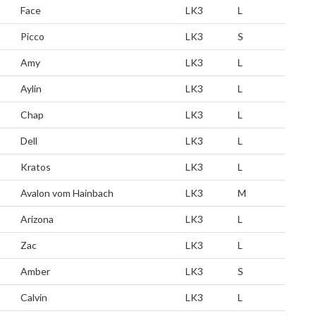
Face
LK3
L
Picco
LK3
S
Amy
LK3
L
Aylin
LK3
L
Chap
LK3
L
Dell
LK3
L
Kratos
LK3
L
Avalon vom Hainbach
LK3
M
Arizona
LK3
L
Zac
LK3
L
Amber
LK3
S
Calvin
LK3
L