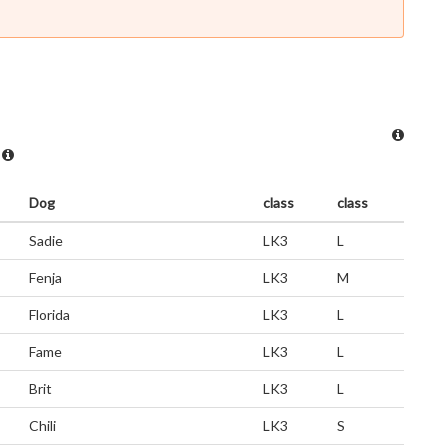
?
Dog
class
class
Sadie
LK3
L
Fenja
LK3
M
Florida
LK3
L
Fame
LK3
L
Brit
LK3
L
Chili
LK3
S