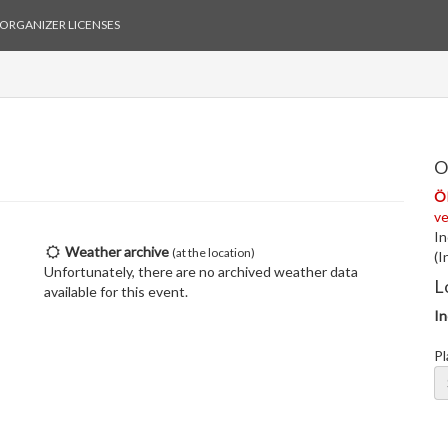
ORGANIZER LICENSES
O
Ö
ve
In
Weather archive
(at the location)
(I
Unfortunately, there are no archived weather data
L
available for this event.
In
Pl