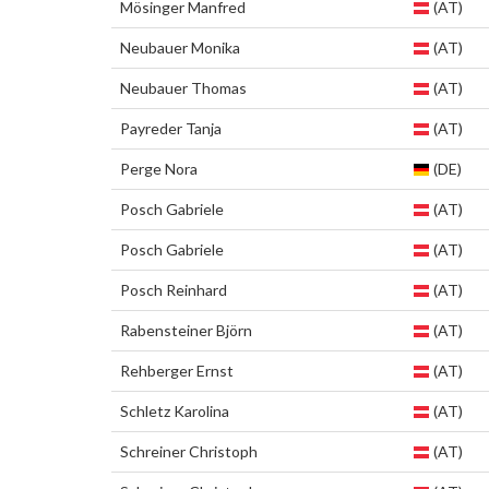
Mösinger Manfred
(AT)
Neubauer Monika
(AT)
Neubauer Thomas
(AT)
Payreder Tanja
(AT)
Perge Nora
(DE)
Posch Gabriele
(AT)
Posch Gabriele
(AT)
Posch Reinhard
(AT)
Rabensteiner Björn
(AT)
Rehberger Ernst
(AT)
Schletz Karolina
(AT)
Schreiner Christoph
(AT)