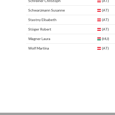
Schreiner Christoph
(AT)
Schwarzmann Susanne
(AT)
Stastny Elisabeth
(AT)
Stöger Robert
(AT)
Wagner Laura
(HU)
Wolf Martina
(AT)