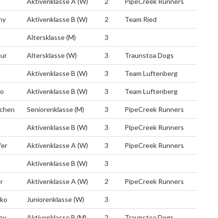
Aktivenklasse A (W)
2
PipeCreek Runners
ny
Aktivenklasse B (W)
2
Team Ried
Altersklasse (M)
3
ur
Altersklasse (W)
3
Traunstoa Dogs
a
Aktivenklasse B (W)
3
Team Luftenberg
co
Aktivenklasse B (W)
3
Team Luftenberg
lchen
Seniorenklasse (M)
3
PipeCreek Runners
Aktivenklasse B (W)
3
PipeCreek Runners
fer
Aktivenklasse A (W)
3
PipeCreek Runners
Aktivenklasse B (W)
3
r
Aktivenklasse A (W)
2
PipeCreek Runners
cko
Juniorenklasse (W)
3
ey
Aktivenklasse B (M)
2
Traunstoa Dogs