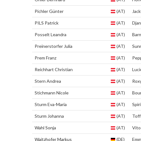
Pichler Günter
(AT)
Jack
PILS Patrick
(AT)
Dja
Posselt Leandra
(AT)
Bar
Preinerstorfer Julia
(AT)
Sun
Prem Franz
(AT)
Pep
Reichhart Christian
(AT)
Luci
Stern Andrea
(AT)
Rox
Stichmann Nicole
(AT)
Bou
Sturm Eva-Maria
(AT)
Spiri
Sturm Johanna
(AT)
Tof
Wahl Sonja
(AT)
Vito
Waitzhofer Markus
(DE)
Emm