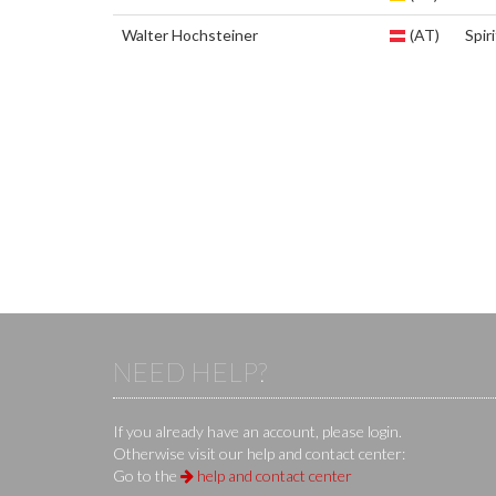
Walter Hochsteiner
(AT)
Spiri
NEED HELP?
If you already have an account, please login.
Otherwise visit our help and contact center:
Go to the
help and contact center