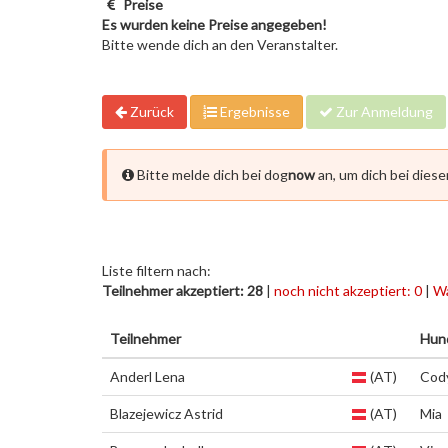
Preise
Es wurden keine Preise angegeben!
Bitte wende dich an den Veranstalter.
Zurück
Ergebnisse
Zur Anmeldung
Bitte melde dich bei dog
now
an, um dich bei dies
Liste filtern nach:
Teilnehmer akzeptiert: 28
|
noch nicht akzeptiert: 0
|
Wa
Teilnehmer
Hun
Anderl Lena
(AT)
Cod
Blazejewicz Astrid
(AT)
Mia