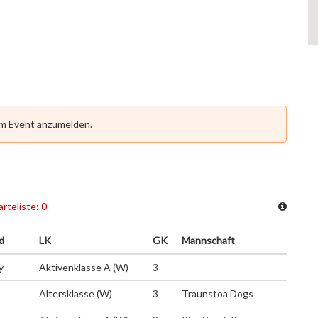
em Event anzumelden.
rteliste: 0
d
LK
GK
Mannschaft
y
Aktivenklasse A (W)
3
Altersklasse (W)
3
Traunstoa Dogs