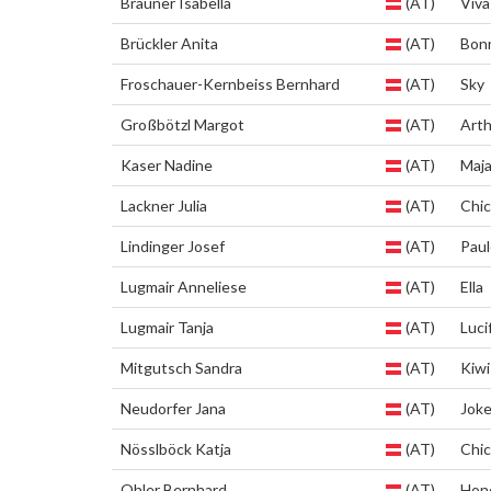
Brauner Isabella
(AT)
Viva
Brückler Anita
(AT)
Bon
Froschauer-Kernbeiss Bernhard
(AT)
Sky
Großbötzl Margot
(AT)
Arth
Kaser Nadine
(AT)
Maj
Lackner Julia
(AT)
Chi
Lindinger Josef
(AT)
Pau
Lugmair Anneliese
(AT)
Ella
Lugmair Tanja
(AT)
Luci
Mitgutsch Sandra
(AT)
Kiwi
Neudorfer Jana
(AT)
Joke
Nösslböck Katja
(AT)
Chi
Ohler Bernhard
(AT)
Hon