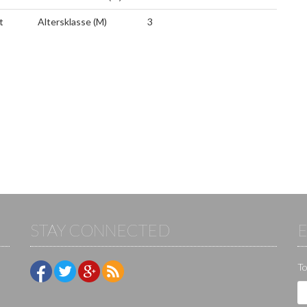
t
Altersklasse (M)
3
STAY CONNECTED
To