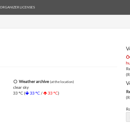
ORGANIZER LICENSES
V
Ö
h
Re
(R
Weather archive
(at the location)
V
clear sky
Re
33 °C (
33 °C
/
33 °C
)
(R
R