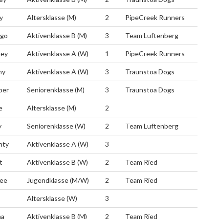
y
Altersklasse (M)
2
PipeCreek Runners
ngo
Aktivenklasse B (M)
3
Team Luftenberg
ney
Aktivenklasse A (W)
1
PipeCreek Runners
ny
Aktivenklasse A (W)
3
Traunstoa Dogs
per
Seniorenklasse (M)
3
Traunstoa Dogs
e
Altersklasse (M)
2
y
Seniorenklasse (W)
2
Team Luftenberg
nty
Aktivenklasse A (W)
3
t
Aktivenklasse B (W)
2
Team Ried
fee
Jugendklasse (M/W)
2
Team Ried
Altersklasse (W)
3
a
Aktivenklasse B (M)
2
Team Ried