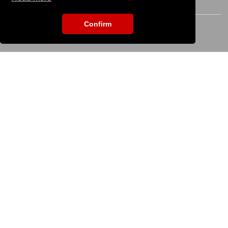
STAY CONNECTED
Confirm
EVENT SEARCH
To search for an event please enter the title:
KS IT-Services KG
© 2013-2026 | dog
now
is an online platform of
KS IT-Services KG | Version:
29.5.1
|
Systemstatus
Company
Company
Imprint
Terms of Use / Terms of Service