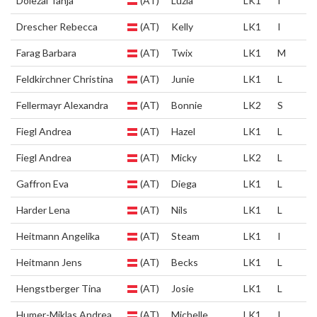
Dolezal Tanja
(AT)
Luzia
LK1
I
Drescher Rebecca
(AT)
Kelly
LK1
I
Farag Barbara
(AT)
Twix
LK1
M
Feldkirchner Christina
(AT)
Junie
LK1
L
Fellermayr Alexandra
(AT)
Bonnie
LK2
S
Fiegl Andrea
(AT)
Hazel
LK1
L
Fiegl Andrea
(AT)
Micky
LK2
L
Gaffron Eva
(AT)
Diega
LK1
L
Harder Lena
(AT)
Nils
LK1
L
Heitmann Angelika
(AT)
Steam
LK1
I
Heitmann Jens
(AT)
Becks
LK1
L
Hengstberger Tina
(AT)
Josie
LK1
L
Humer-Miklas Andrea
(AT)
Michelle
LK1
I