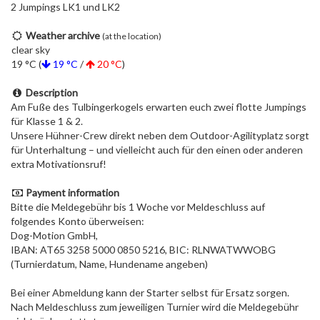
2 Jumpings LK1 und LK2
Weather archive
(at the location)
clear sky
19 °C (
19 °C
/
20 °C
)
Description
Am Fuße des Tulbingerkogels erwarten euch zwei flotte Jumpings
für Klasse 1 & 2.
Unsere Hühner-Crew direkt neben dem Outdoor-Agilityplatz sorgt
für Unterhaltung – und vielleicht auch für den einen oder anderen
extra Motivationsruf!
Payment information
Bitte die Meldegebühr bis 1 Woche vor Meldeschluss auf
folgendes Konto überweisen:
Dog-Motion GmbH,
IBAN: AT65 3258 5000 0850 5216, BIC: RLNWATWWOBG
(Turnierdatum, Name, Hundename angeben)
Bei einer Abmeldung kann der Starter selbst für Ersatz sorgen.
Nach Meldeschluss zum jeweiligen Turnier wird die Meldegebühr