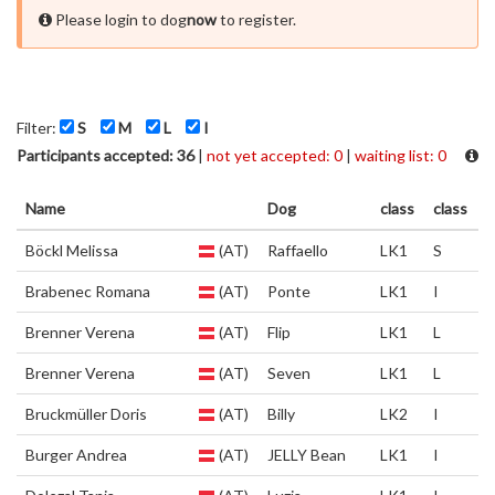
Please login to dog
now
to register.
Filter:
S
M
L
I
Participants accepted: 36
|
not yet accepted: 0
|
waiting list: 0
Name
Dog
class
class
Böckl Melissa
(AT)
Raffaello
LK1
S
Brabenec Romana
(AT)
Ponte
LK1
I
Brenner Verena
(AT)
Flip
LK1
L
Brenner Verena
(AT)
Seven
LK1
L
Bruckmüller Doris
(AT)
Billy
LK2
I
Burger Andrea
(AT)
JELLY Bean
LK1
I