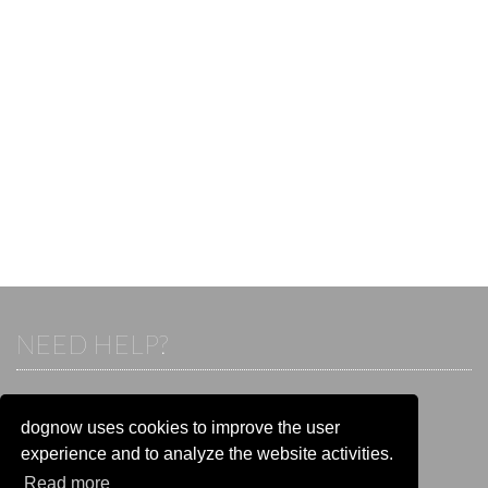
NEED HELP?
If you already have an account, please login.
Otherwise visit our help and contact center:
dognow uses cookies to improve the user
Go to the
help and contact center
experience and to analyze the website activities.
Read more