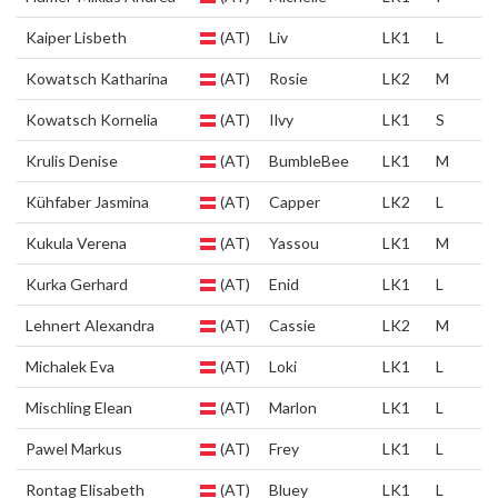
Kaiper Lisbeth
(AT)
Liv
LK1
L
Kowatsch Katharina
(AT)
Rosie
LK2
M
Kowatsch Kornelia
(AT)
Ilvy
LK1
S
Krulis Denise
(AT)
BumbleBee
LK1
M
Kühfaber Jasmina
(AT)
Capper
LK2
L
Kukula Verena
(AT)
Yassou
LK1
M
Kurka Gerhard
(AT)
Enid
LK1
L
Lehnert Alexandra
(AT)
Cassie
LK2
M
Michalek Eva
(AT)
Loki
LK1
L
Mischling Elean
(AT)
Marlon
LK1
L
Pawel Markus
(AT)
Frey
LK1
L
Rontag Elisabeth
(AT)
Bluey
LK1
L