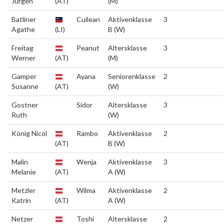
Jürgen
(AT)
(M)
Batliner
Cuilean
Aktivenklasse
3
Agathe
(LI)
B (W)
Freitag
Peanut
Altersklasse
3
Werner
(AT)
(M)
Gamper
Ayana
Seniorenklasse
2
Susanne
(AT)
(W)
Gostner
Sidor
Altersklasse
3
Ruth
(W)
König Nicol
Rambo
Aktivenklasse
2
(AT)
B (W)
Malin
Wenja
Aktivenklasse
3
Melanie
(AT)
A (W)
Metzler
Wilma
Aktivenklasse
2
Katrin
(AT)
A (W)
Netzer
Toshi
Altersklasse
2