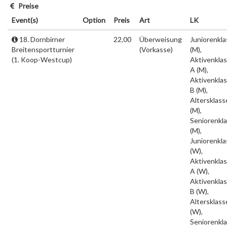
Preise
Event(s)
Option
Preis
Art
LK
18. Dornbirner
22,00
Überweisung
Juniorenkl
Breitensportturnier
(Vorkasse)
(M),
(1. Koop-Westcup)
Aktivenkla
A (M),
Aktivenkla
B (M),
Altersklass
(M),
Seniorenkl
(M),
Juniorenkl
(W),
Aktivenkla
A (W),
Aktivenkla
B (W),
Altersklass
(W),
Seniorenkl