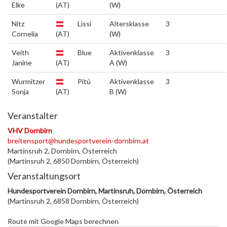
Elke
(AT)
(W)
Nitz
Lissi
Altersklasse
3
Cornelia
(AT)
(W)
Veith
Blue
Aktivenklasse
3
Janine
(AT)
A (W)
Wurmitzer
Pitú
Aktivenklasse
3
Sonja
(AT)
B (W)
Veranstalter
VHV Dornbirn
breitensport@hundesportverein-dornbirn.at
Martinsruh 2, Dornbirn, Österreich
(Martinsruh 2, 6850 Dornbirn, Österreich)
Veranstaltungsort
Hundesportverein Dornbirn, Martinsruh, Dornbirn, Österreich
(Martinsruh 2, 6858 Dornbirn, Österreich)
Route mit Google Maps berechnen