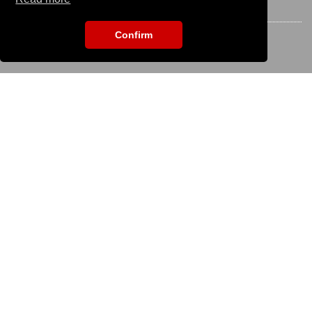
STAY CONNECTED
Confirm
EVENT SEARCH
To search for an event please enter the title:
KS IT-Services KG
© 2013-2026 | dog
now
is an online platform of
KS IT-Services KG | Version:
29.5.1
|
Systemstatus
Company
Company
Imprint
Terms of Use / Terms of Service