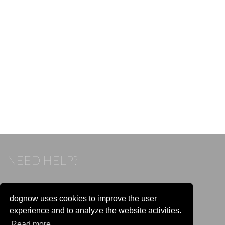
NEED HELP?
If you already have an account, please login.
Otherwise visit our help and contact center:
dognow uses cookies to improve the user
Go to the
help and contact center
experience and to analyze the website activities.
Read more