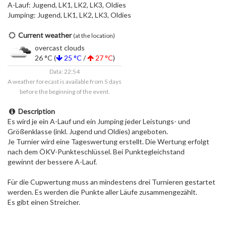
A-Lauf: Jugend, LK1, LK2, LK3, Oldies
Jumping: Jugend, LK1, LK2, LK3, Oldies
Current weather
(at the location)
overcast clouds
26 °C (
25 °C
/
27 °C
)
Data: 22:54
A weather forecast is available from 5 days
before the beginning of the event.
Description
Es wird je ein A-Lauf und ein Jumping jeder Leistungs- und
Größenklasse (inkl. Jugend und Oldies) angeboten.
Je Turnier wird eine Tageswertung erstellt. Die Wertung erfolgt
nach dem ÖKV-Punkteschlüssel. Bei Punktegleichstand
gewinnt der bessere A-Lauf.
Für die Cupwertung muss an mindestens drei Turnieren gestartet
werden. Es werden die Punkte aller Läufe zusammengezählt.
Es gibt einen Streicher.