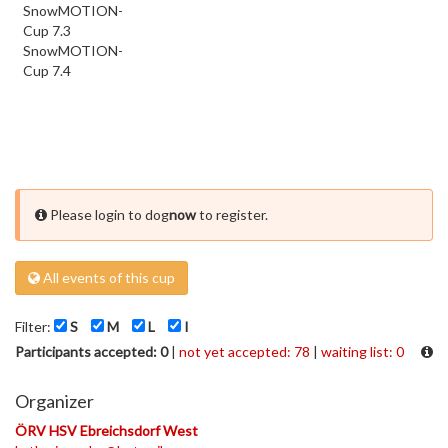
SnowMOTION-
Cup 7.3
SnowMOTION-
Cup 7.4
Please login to dog
now
to register.
All events of this cup
Filter:
S
M
L
I
Participants accepted: 0
|
not yet accepted: 78
|
waiting list: 0
Organizer
ÖRV HSV Ebreichsdorf West