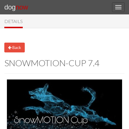
dog
now
DETAILS
Back
SNOWMOTION-CUP 7.4