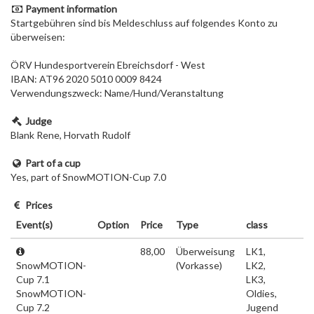
Payment information
Startgebühren sind bis Meldeschluss auf folgendes Konto zu
überweisen:
ÖRV Hundesportverein Ebreichsdorf - West
IBAN: AT96 2020 5010 0009 8424
Verwendungszweck: Name/Hund/Veranstaltung
Judge
Blank Rene, Horvath Rudolf
Part of a cup
Yes, part of SnowMOTION-Cup 7.0
Prices
Event(s)
Option
Price
Type
class
88,00
Überweisung
LK1,
SnowMOTION-
(Vorkasse)
LK2,
Cup 7.1
LK3,
SnowMOTION-
Oldies,
Cup 7.2
Jugend