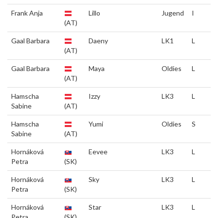
Frank Anja
Lillo
Jugend
I
(AT)
Gaal Barbara
Daeny
LK1
L
(AT)
Gaal Barbara
Maya
Oldies
L
(AT)
Hamscha
Izzy
LK3
L
Sabine
(AT)
Hamscha
Yumi
Oldies
S
Sabine
(AT)
Hornáková
Eevee
LK3
L
Petra
(SK)
Hornáková
Sky
LK3
L
Petra
(SK)
Hornáková
Star
LK3
L
Petra
(SK)