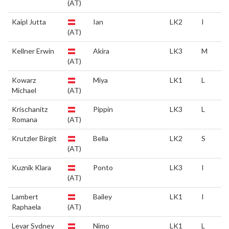
(AT)
Kaipl Jutta
Ian
LK2
I
(AT)
Kellner Erwin
Akira
LK3
M
(AT)
Kowarz
Miya
LK1
L
Michael
(AT)
Krischanitz
Pippin
LK3
L
Romana
(AT)
Krutzler Birgit
Bella
LK2
S
(AT)
Kuznik Klara
Ponto
LK3
I
(AT)
Lambert
Bailey
LK1
I
Raphaela
(AT)
Levar Sydney
Nimo
LK1
L