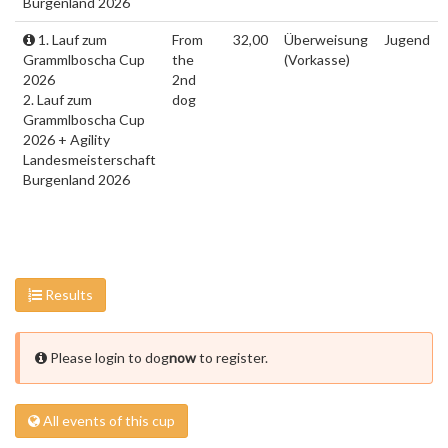
Burgenland 2026
1. Lauf zum
From
32,00
Überweisung
Jugend
Grammlboscha Cup
the
(Vorkasse)
2026
2nd
2. Lauf zum
dog
Grammlboscha Cup
2026 + Agility
Landesmeisterschaft
Burgenland 2026
Results
Please login to dog
now
to register.
All events of this cup