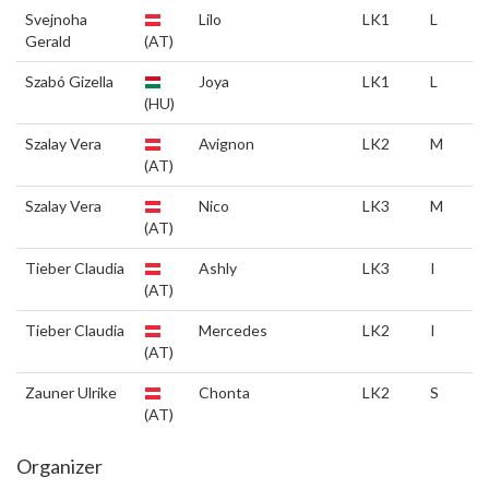
Svejnoha
Lilo
LK1
L
Gerald
(AT)
Szabó Gizella
Joya
LK1
L
(HU)
Szalay Vera
Avignon
LK2
M
(AT)
Szalay Vera
Nico
LK3
M
(AT)
Tieber Claudia
Ashly
LK3
I
(AT)
Tieber Claudia
Mercedes
LK2
I
(AT)
Zauner Ulrike
Chonta
LK2
S
(AT)
Organizer