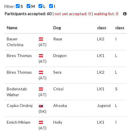
Filter:
S
M
L
I
Participants accepted: 60
|
not yet accepted: 0
|
waiting list: 0
Name
Dog
class
class
Bauer
Raya
LK2
I
Christina
(AT)
Bires Thomas
Dragon
LK1
L
(AT)
Bires Thomas
Sera
LK2
L
(AT)
Bodenstab
Crissi
LK1
S
Walter
(AT)
Copko Ondrej
Ahsoka
Jugend
L
(SK)
Emich Miriam
Holly
LK1
I
(AT)