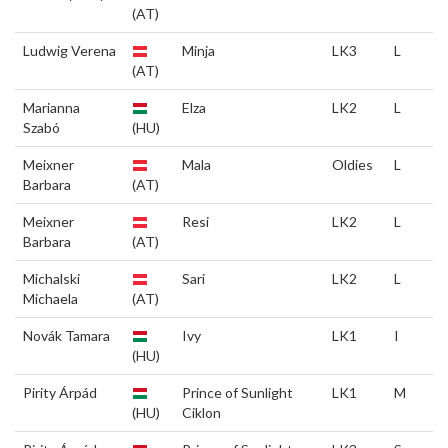
(AT)
Ludwig Verena
Minja
LK3
L
(AT)
Marianna
Elza
LK2
L
Szabó
(HU)
Meixner
Mala
Oldies
L
Barbara
(AT)
Meixner
Resi
LK2
L
Barbara
(AT)
Michalski
Sari
LK2
L
Michaela
(AT)
Novák Tamara
Ivy
LK1
I
(HU)
Pirity Árpád
Prince of Sunlight
LK1
M
(HU)
Ciklon