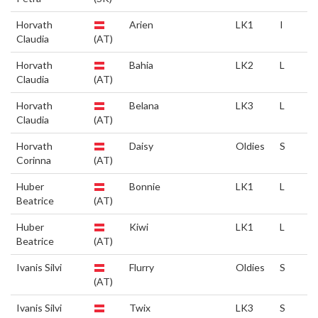
Horvath
Arien
LK1
I
Claudia
(AT)
Horvath
Bahia
LK2
L
Claudia
(AT)
Horvath
Belana
LK3
L
Claudia
(AT)
Horvath
Daisy
Oldies
S
Corinna
(AT)
Huber
Bonnie
LK1
L
Beatrice
(AT)
Huber
Kiwi
LK1
L
Beatrice
(AT)
Ivanis Silvi
Flurry
Oldies
S
(AT)
Ivanis Silvi
Twix
LK3
S