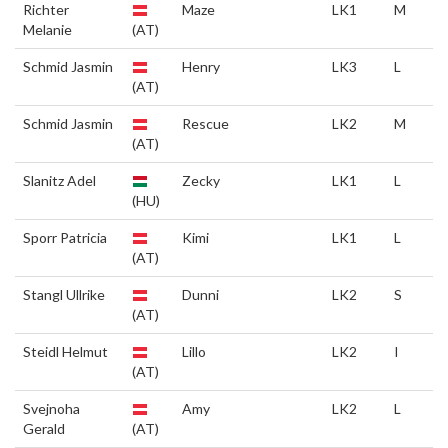
Richter
Maze
LK1
M
Melanie
(AT)
Schmid Jasmin
Henry
LK3
L
(AT)
Schmid Jasmin
Rescue
LK2
M
(AT)
Slanitz Adel
Zecky
LK1
L
(HU)
Sporr Patricia
Kimi
LK1
L
(AT)
Stangl Ullrike
Dunni
LK2
S
(AT)
Steidl Helmut
Lillo
LK2
I
(AT)
Svejnoha
Amy
LK2
L
Gerald
(AT)