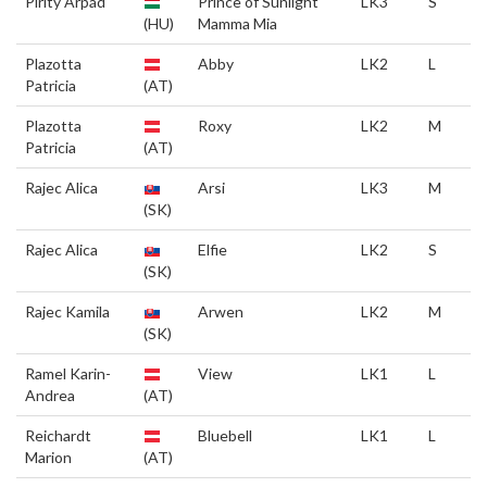
Pirity Árpád
Prince of Sunlight
LK3
S
(HU)
Mamma Mia
Plazotta
Abby
LK2
L
Patricia
(AT)
Plazotta
Roxy
LK2
M
Patricia
(AT)
Rajec Alica
Arsi
LK3
M
(SK)
Rajec Alica
Elfie
LK2
S
(SK)
Rajec Kamila
Arwen
LK2
M
(SK)
Ramel Karin-
View
LK1
L
Andrea
(AT)
Reichardt
Bluebell
LK1
L
Marion
(AT)