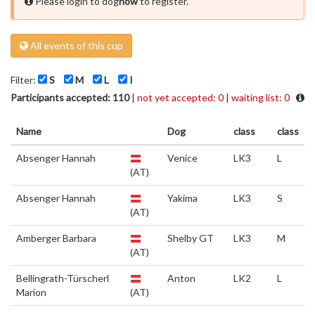
Please login to dog
now
to register.
All events of this cup
Filter:
S
M
L
I
Participants accepted: 110
|
not yet accepted: 0
|
waiting list: 0
Name
Dog
class
class
Absenger Hannah
Venice
LK3
L
(AT)
Absenger Hannah
Yakima
LK3
S
(AT)
Amberger Barbara
Shelby GT
LK3
M
(AT)
Bellingrath-Türscherl
Anton
LK2
L
Marion
(AT)