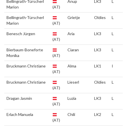
Bellingrath-Türscherl
Anup
LK3
L
Marion
(AT)
Bellingrath-Türscherl
Grietje
Oldies
L
Marion
(AT)
Benesch Jürgen
Aria
LK3
L
(AT)
Bierbaum-Boneforte
Ciaran
LK3
L
Monika
(AT)
Bruckmann Christiane
Alma
LK1
I
(AT)
Bruckmann Christiane
Lieserl
Oldies
L
(AT)
Dragan Jasmin
Luzia
LK3
L
(AT)
Erlach Manuela
Chili
LK2
L
(AT)