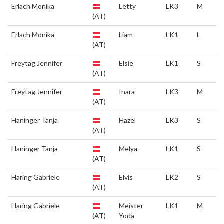
Erlach Monika
Letty
LK3
M
(AT)
Erlach Monika
Liam
LK1
L
(AT)
Freytag Jennifer
Elsie
LK1
S
(AT)
Freytag Jennifer
Inara
LK3
M
(AT)
Haninger Tanja
Hazel
LK3
S
(AT)
Haninger Tanja
Melya
LK1
S
(AT)
Haring Gabriele
Elvis
LK2
S
(AT)
Haring Gabriele
Meister
LK1
M
(AT)
Yoda