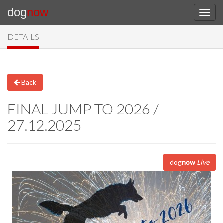
dog
now
DETAILS
Back
FINAL JUMP TO 2026 /
27.12.2025
dog
now
Live