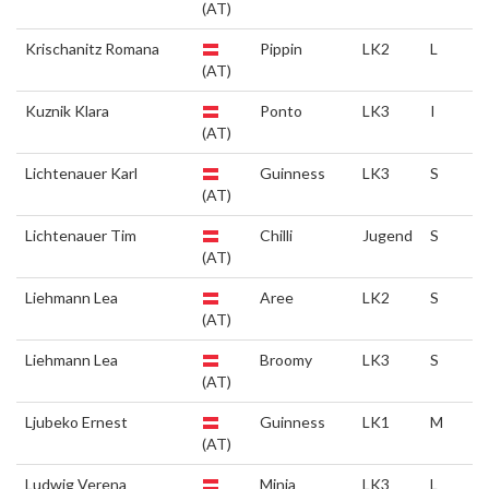
(AT)
Krischanitz Romana
Pippin
LK2
L
(AT)
Kuznik Klara
Ponto
LK3
I
(AT)
Lichtenauer Karl
Guinness
LK3
S
(AT)
Lichtenauer Tim
Chilli
Jugend
S
(AT)
Liehmann Lea
Aree
LK2
S
(AT)
Liehmann Lea
Broomy
LK3
S
(AT)
Ljubeko Ernest
Guinness
LK1
M
(AT)
Ludwig Verena
Minja
LK3
L