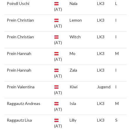
Poindl Uschi
Nala
LK3
L
(AT)
Prein Christian
Lemon
LK3
I
(AT)
Prein Christian
Witch
LK3
I
(AT)
Prein Hannah
Mo
LK3
M
(AT)
Prein Hannah
Zala
LK3
I
(AT)
Prein Valentina
Kiwi
Jugend
I
(AT)
Raggautz Andreas
Isla
LK3
M
(AT)
Raggautz Lisa
Lilly
LK3
S
(AT)