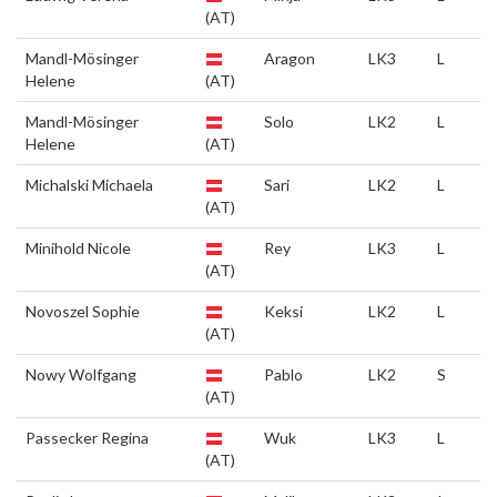
(AT)
Mandl-Mösinger
Aragon
LK3
L
Helene
(AT)
Mandl-Mösinger
Solo
LK2
L
Helene
(AT)
Michalski Michaela
Sari
LK2
L
(AT)
Minihold Nicole
Rey
LK3
L
(AT)
Novoszel Sophie
Keksi
LK2
L
(AT)
Nowy Wolfgang
Pablo
LK2
S
(AT)
Passecker Regina
Wuk
LK3
L
(AT)