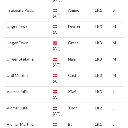
Trukesitz Petra
Amigo
LK1
S
(AT)
Unger Erwin
Dexter
LK3
M
(AT)
Unger Erwin
Grace
LK3
M
(AT)
Unger Stefanie
Nala
LK3
M
(AT)
Urdl Monika
Castle
LK3
M
(AT)
Vidmar Julia
Kiwi
LK3
I
(AT)
Vidmar Julia
Thor
LK2
L
(AT)
Vidmar Martina
BJ
LK1
L