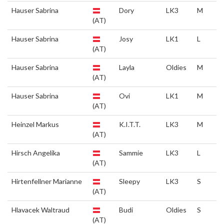
Hauser Sabrina
Dory
LK3
M
(AT)
Hauser Sabrina
Josy
LK1
L
(AT)
Hauser Sabrina
Layla
Oldies
M
(AT)
Hauser Sabrina
Ovi
LK1
M
(AT)
Heinzel Markus
K.I.T.T.
LK3
M
(AT)
Hirsch Angelika
Sammie
LK3
L
(AT)
Hirtenfellner Marianne
Sleepy
LK3
S
(AT)
Hlavacek Waltraud
Budi
Oldies
S
(AT)