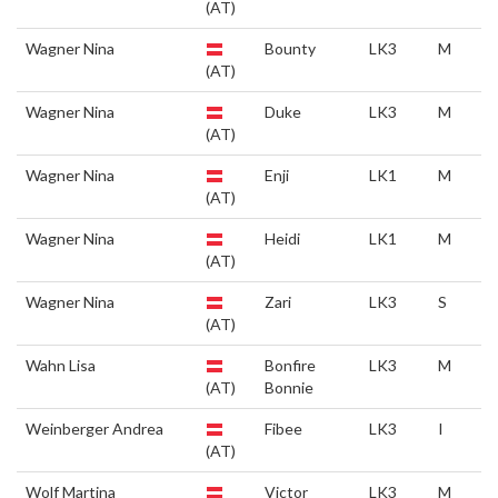
(AT)
Wagner Nina
Bounty
LK3
M
(AT)
Wagner Nina
Duke
LK3
M
(AT)
Wagner Nina
Enji
LK1
M
(AT)
Wagner Nina
Heidi
LK1
M
(AT)
Wagner Nina
Zari
LK3
S
(AT)
Wahn Lisa
Bonfire
LK3
M
(AT)
Bonnie
Weinberger Andrea
Fibee
LK3
I
(AT)
Wolf Martina
Victor
LK3
M