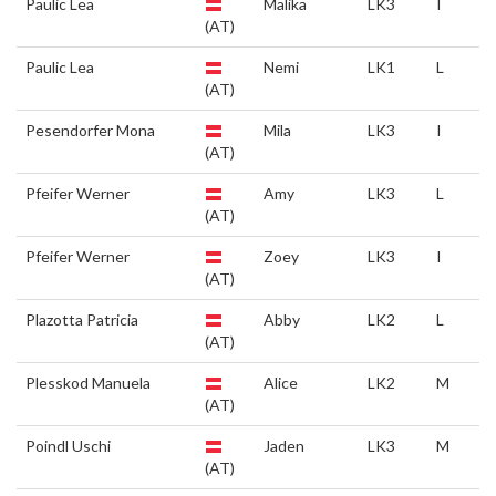
Paulic Lea
Malika
LK3
I
(AT)
Paulic Lea
Nemi
LK1
L
(AT)
Pesendorfer Mona
Mila
LK3
I
(AT)
Pfeifer Werner
Amy
LK3
L
(AT)
Pfeifer Werner
Zoey
LK3
I
(AT)
Plazotta Patricia
Abby
LK2
L
(AT)
Plesskod Manuela
Alice
LK2
M
(AT)
Poindl Uschi
Jaden
LK3
M
(AT)