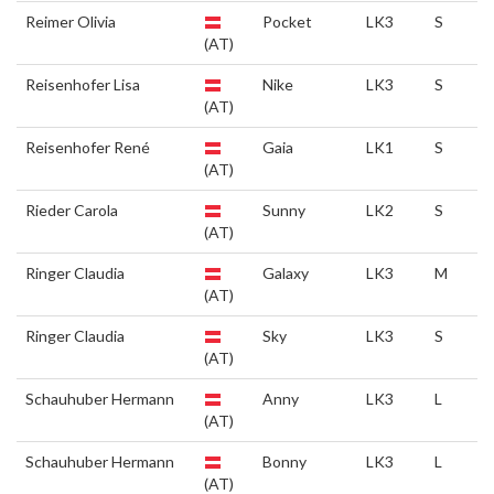
Reimer Olivia
Pocket
LK3
S
(AT)
Reisenhofer Lisa
Nike
LK3
S
(AT)
Reisenhofer René
Gaia
LK1
S
(AT)
Rieder Carola
Sunny
LK2
S
(AT)
Ringer Claudia
Galaxy
LK3
M
(AT)
Ringer Claudia
Sky
LK3
S
(AT)
Schauhuber Hermann
Anny
LK3
L
(AT)
Schauhuber Hermann
Bonny
LK3
L
(AT)