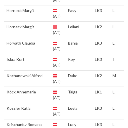
Horneck Margit
Easy
LK3
L
(AT)
Horneck Margit
Leilani
LK2
L
(AT)
Horvath Claudia
Bahia
LK3
L
(AT)
Iskra Kurt
Rey
LK3
I
(AT)
Kochanowski Alfred
Duke
LK2
M
(AT)
Köck Annemarie
Taiga
LK1
L
(AT)
Kössler Katja
Leela
LK3
L
(AT)
Krischanitz Romana
Lucy
LK3
L