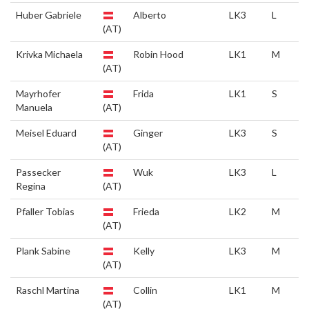
Huber Gabriele
Alberto
LK3
L
(AT)
Krivka Michaela
Robin Hood
LK1
M
(AT)
Mayrhofer
Frida
LK1
S
Manuela
(AT)
Meisel Eduard
Ginger
LK3
S
(AT)
Passecker
Wuk
LK3
L
Regina
(AT)
Pfaller Tobias
Frieda
LK2
M
(AT)
Plank Sabine
Kelly
LK3
M
(AT)
Raschl Martina
Collin
LK1
M
(AT)