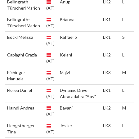
Bellingrath-
Anup
LK2
L
Türscherl Marion
(AT)
Bellingrath-
Brianna
LK1
L
Türscherl Marion
(AT)
Böckl Melissa
Raffaello
LK1
S
(AT)
Capiaghi Grazia
Kelani
LK2
L
(AT)
Eichinger
Majvi
LK3
M
Manuela
(AT)
Florea Daniel
Dynamic Drive
LK1
L
(AT)
Abracadabra "Aby"
Haindl Andrea
Bayani
LK2
M
(AT)
Hengstberger
Jester
LK3
L
Tina
(AT)