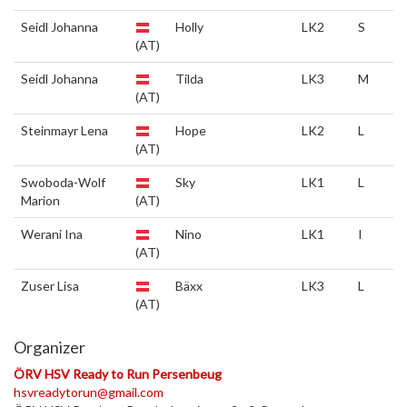
Seidl Johanna
Holly
LK2
S
(AT)
Seidl Johanna
Tilda
LK3
M
(AT)
Steinmayr Lena
Hope
LK2
L
(AT)
Swoboda-Wolf
Sky
LK1
L
Marion
(AT)
Werani Ina
Nino
LK1
I
(AT)
Zuser Lisa
Bäxx
LK3
L
(AT)
Organizer
ÖRV HSV Ready to Run Persenbeug
hsvreadytorun@gmail.com