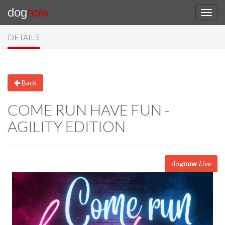
dog
now
DETAILS
Back
COME RUN HAVE FUN -
AGILITY EDITION
dog
now
Live