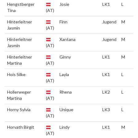
Hengstberger
Josie
LK1
L
Tina
(AT)
Hinterleitner
Finn
Jugend
M
Jasmin
(AT)
Hinterleitner
Xantana
Jugend
M
Jasmin
(AT)
Hinterleitner
Ginny
LK1
M
Martina
(AT)
Hois Silke
Layla
LK1
L
(AT)
Hollerweger
Rhena
LK2
L
Martina
(AT)
Horny Sylvia
Unique
LK3
L
(AT)
Horvath Birgit
Lindy
LK1
M
(AT)