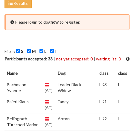
Results
Please login to dog
now
to register.
Filter:
S
M
L
I
Participants accepted: 33
|
not yet accepted: 0
|
waiting list: 0
Name
Dog
class
class
Bachmann
Leader Black
LK3
I
Yvonne
(AT)
Widow
Baierl Klaus
Fancy
LK1
L
(AT)
Bellingrath-
Anton
LK2
L
Türscherl Marion
(AT)