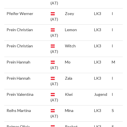
(AT)
Pfeifer Werner
Zoey
LK3
I
(AT)
Prein Christian
Lemon
LK3
I
(AT)
Prein Christian
Witch
LK3
I
(AT)
Prein Hannah
Mo
LK3
M
(AT)
Prein Hannah
Zala
LK3
I
(AT)
Prein Valentina
Kiwi
Jugend
I
(AT)
Reihs Martina
Mina
LK3
S
(AT)
Reimer Olivia
Pocket
LK3
S