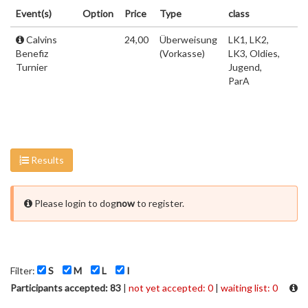
Event(s)
Option
Price
Type
class
Calvins
24,00
Überweisung
LK1, LK2,
Benefiz
(Vorkasse)
LK3, Oldies,
Turnier
Jugend,
ParA
Results
Please login to dog
now
to register.
Filter:
S
M
L
I
Participants accepted: 83
|
not yet accepted: 0
|
waiting list: 0