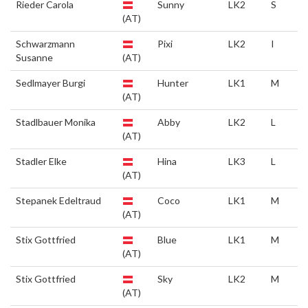
Rieder Carola
Sunny
LK2
S
(AT)
Schwarzmann
Pixi
LK2
I
Susanne
(AT)
Sedlmayer Burgi
Hunter
LK1
M
(AT)
Stadlbauer Monika
Abby
LK2
L
(AT)
Stadler Elke
Hina
LK3
L
(AT)
Stepanek Edeltraud
Coco
LK1
M
(AT)
Stix Gottfried
Blue
LK1
M
(AT)
Stix Gottfried
Sky
LK2
M
(AT)