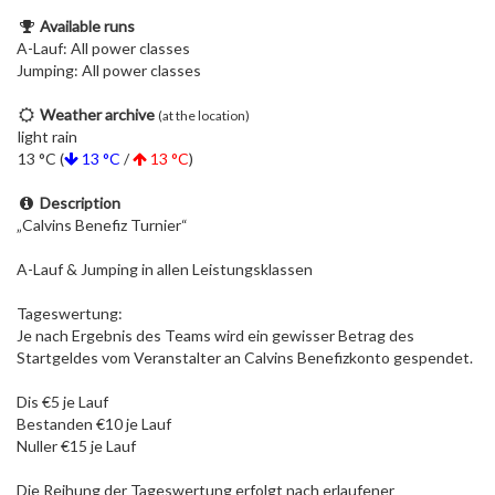
Available runs
A-Lauf: All power classes
Jumping: All power classes
Weather archive
(at the location)
light rain
13 °C (
13 °C
/
13 °C
)
Description
„Calvins Benefiz Turnier“
A-Lauf & Jumping in allen Leistungsklassen
Tageswertung:
Je nach Ergebnis des Teams wird ein gewisser Betrag des
Startgeldes vom Veranstalter an Calvins Benefizkonto gespendet.
Dis €5 je Lauf
Bestanden €10 je Lauf
Nuller €15 je Lauf
Die Reihung der Tageswertung erfolgt nach erlaufener