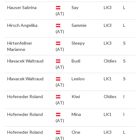
Hauser Sabrina
Say
LK3
L
(AT)
Hirsch Angelika
Sammie
LK3
L
(AT)
Hirtenfellner
Sleepy
LK3
S
Marianne
(AT)
Hlavacek Waltraud
Budi
Oldies
S
(AT)
Hlavacek Waltraud
Leeloo
LK1
S
(AT)
Hofeneder Roland
Kiwi
Oldies
I
(AT)
Hofeneder Roland
Mina
LK1
I
(AT)
Hofeneder Roland
One
LK3
L
(AT)