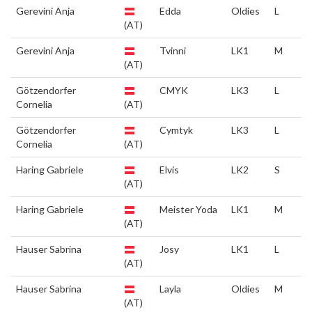
Gerevini Anja
Edda
Oldies
L
(AT)
Gerevini Anja
Tvinni
LK1
M
(AT)
Götzendorfer
CMYK
LK3
L
Cornelia
(AT)
Götzendorfer
Cymtyk
LK3
L
Cornelia
(AT)
Haring Gabriele
Elvis
LK2
S
(AT)
Haring Gabriele
Meister Yoda
LK1
M
(AT)
Hauser Sabrina
Josy
LK1
L
(AT)
Hauser Sabrina
Layla
Oldies
M
(AT)