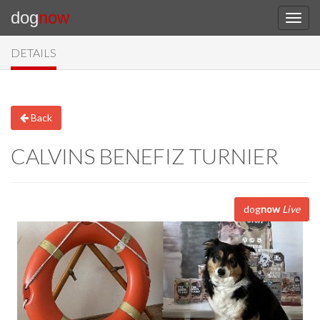
dog
now
DETAILS
Back
CALVINS BENEFIZ TURNIER
dog
now
Live