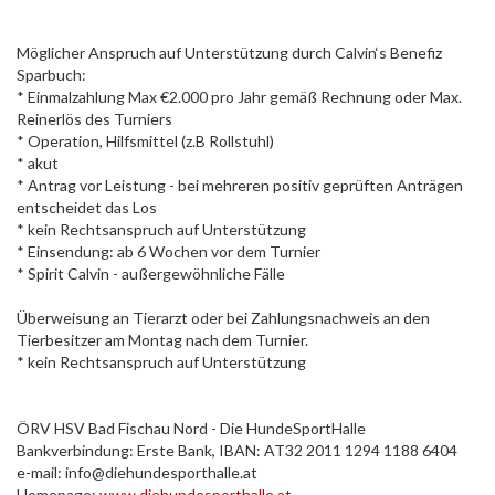
Möglicher Anspruch auf Unterstützung durch Calvin‘s Benefiz
Sparbuch:
* Einmalzahlung Max €2.000 pro Jahr gemäß Rechnung oder Max.
Reinerlös des Turniers
* Operation, Hilfsmittel (z.B Rollstuhl)
* akut
* Antrag vor Leistung - bei mehreren positiv geprüften Anträgen
entscheidet das Los
* kein Rechtsanspruch auf Unterstützung
* Einsendung: ab 6 Wochen vor dem Turnier
* Spirit Calvin - außergewöhnliche Fälle
Überweisung an Tierarzt oder bei Zahlungsnachweis an den
Tierbesitzer am Montag nach dem Turnier.
* kein Rechtsanspruch auf Unterstützung
ÖRV HSV Bad Fischau Nord - Die HundeSportHalle
Bankverbindung: Erste Bank, IBAN: AT32 2011 1294 1188 6404
e-mail: info@diehundesporthalle.at
Homepage:
www.diehundesporthalle.at