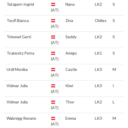
Tatzgern Ingrid
Nano
LK2
S
(AT)
Teufl Bianca
Zina
Oldies
S
(AT)
Trimmel Gerti
Seddy
LK2
S
(AT)
Trukesitz Petra
Amigo
LK1
S
(AT)
Urdl Monika
Castle
LK3
M
(AT)
Vidmar Julia
Kiwi
LK3
I
(AT)
Vidmar Julia
Thor
LK2
L
(AT)
Wabnigg Renate
Emma
LK3
M
(AT)