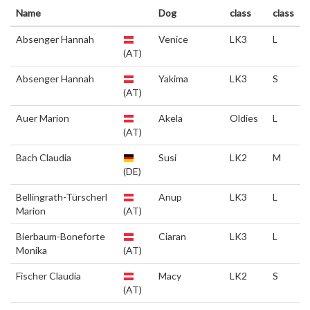
Name
Dog
class
class
Absenger Hannah
Venice
LK3
L
(AT)
Absenger Hannah
Yakima
LK3
S
(AT)
Auer Marion
Akela
Oldies
L
(AT)
Bach Claudia
Susi
LK2
M
(DE)
Bellingrath-Türscherl
Anup
LK3
L
Marion
(AT)
Bierbaum-Boneforte
Ciaran
LK3
L
Monika
(AT)
Fischer Claudia
Macy
LK2
S
(AT)