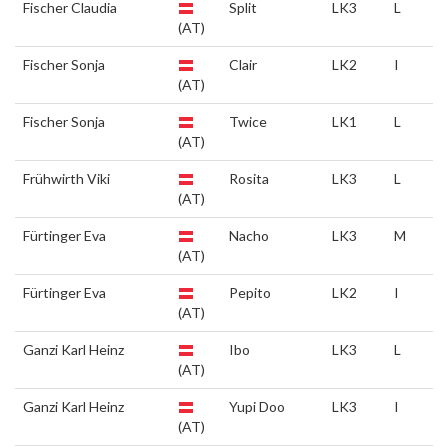
Fischer Claudia
Split
LK3
L
(AT)
Fischer Sonja
Clair
LK2
I
(AT)
Fischer Sonja
Twice
LK1
L
(AT)
Frühwirth Viki
Rosita
LK3
L
(AT)
Fürtinger Eva
Nacho
LK3
M
(AT)
Fürtinger Eva
Pepito
LK2
I
(AT)
Ganzi Karl Heinz
Ibo
LK3
L
(AT)
Ganzi Karl Heinz
Yupi Doo
LK3
I
(AT)