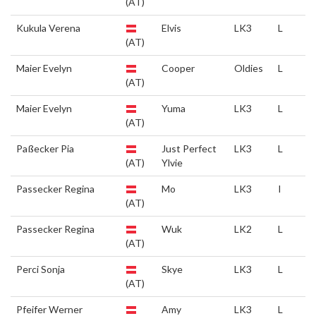
(AT)
Kukula Verena
Elvis
LK3
L
(AT)
Maier Evelyn
Cooper
Oldies
L
(AT)
Maier Evelyn
Yuma
LK3
L
(AT)
Paßecker Pia
Just Perfect
LK3
L
(AT)
Ylvie
Passecker Regina
Mo
LK3
I
(AT)
Passecker Regina
Wuk
LK2
L
(AT)
Perci Sonja
Skye
LK3
L
(AT)
Pfeifer Werner
Amy
LK3
L