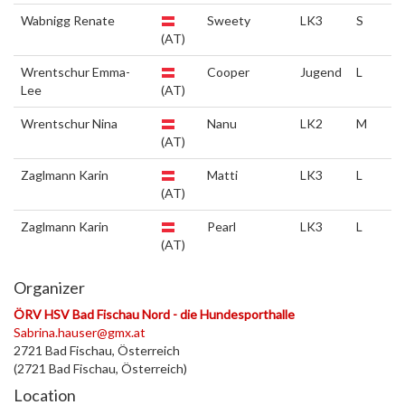
Wabnigg Renate
Sweety
LK3
S
(AT)
Wrentschur Emma-
Cooper
Jugend
L
Lee
(AT)
Wrentschur Nina
Nanu
LK2
M
(AT)
Zaglmann Karin
Matti
LK3
L
(AT)
Zaglmann Karin
Pearl
LK3
L
(AT)
Organizer
ÖRV HSV Bad Fischau Nord - die Hundesporthalle
Sabrina.hauser@gmx.at
2721 Bad Fischau, Österreich
(2721 Bad Fischau, Österreich)
Location