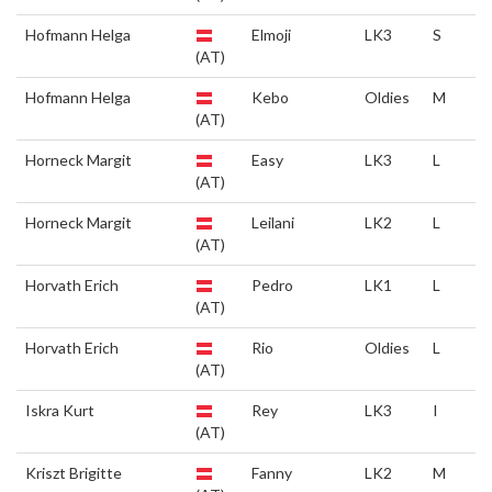
Hofmann Helga
Elmoji
LK3
S
(AT)
Hofmann Helga
Kebo
Oldies
M
(AT)
Horneck Margit
Easy
LK3
L
(AT)
Horneck Margit
Leilani
LK2
L
(AT)
Horvath Erich
Pedro
LK1
L
(AT)
Horvath Erich
Rio
Oldies
L
(AT)
Iskra Kurt
Rey
LK3
I
(AT)
Kriszt Brigitte
Fanny
LK2
M